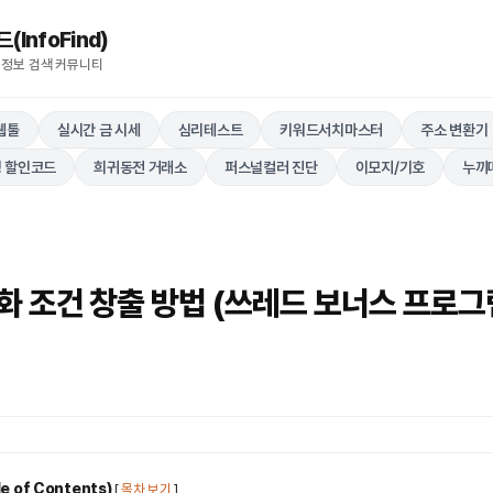
nfoFind)​​​​
 정보 검색 커뮤니티
웹툴
실시간 금 시세
심리테스트
키워드서치마스터
주소 변환기
 할인코드
희귀동전 거래소
퍼스널컬러 진단
이모지/기호
누끼
화 조건 창출 방법 (쓰레드 보너스 프로
 of Contents)
[
목차 보기
]