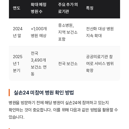
확대 예정
주요 추가 의
연도
특징
병원 수
료기관
중소병원,
2024
+1,000개
전산화 대상 병원
지역 보건소
년 말
병원 예상
지속 확대
포함
전국
2025
공공의료기관 참
3,490개
년 1
전국 보건소
여로 서비스 범위
보건소 연
분기
확장
동
실손24 미참여 병원 확인 방법
병원을 방문하기 전에 해당 병원이 실손24에 참여하고 있는지
확인하는 것이 중요합니다. 이를 위해 다음과 같은 방법을 활용할 수
있습니다.