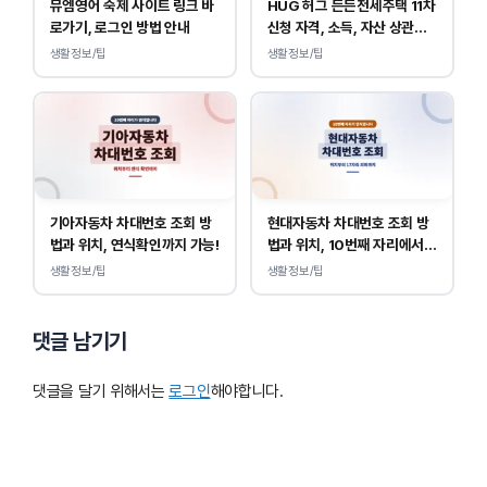
뮤엠영어 숙제 사이트 링크 바
HUG 허그 든든전세주택 11차
로가기, 로그인 방법 안내
신청 자격, 소득, 자산 상관없
이 가능합니다.
생활정보/팁
생활정보/팁
기아자동차 차대번호 조회 방
현대자동차 차대번호 조회 방
법과 위치, 연식확인까지 가능!
법과 위치, 10번째 자리에서
연식 확인!
생활정보/팁
생활정보/팁
댓글 남기기
댓글을 달기 위해서는
로그인
해야합니다.