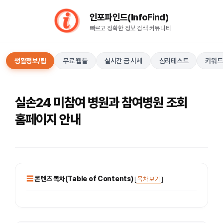
컨
인포파인드(InfoFind)​​​​
텐
빠르고 정확한 정보 검색 커뮤니티
츠
로
건
생활정보/팁
무료 웹툴
실시간 금 시세
심리테스트
키워드
너
뛰
기
실손24 미참여 병원과 참여병원 조회
홈페이지 안내
콘텐츠 목차(Table of Contents)
[
목차 보기
]