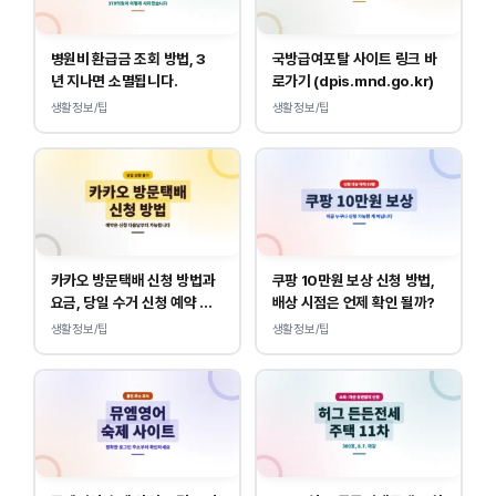
병원비 환급금 조회 방법, 3
국방급여포탈 사이트 링크 바
년 지나면 소멸됩니다.
로가기 (dpis.mnd.go.kr)
생활정보/팁
생활정보/팁
카카오 방문택배 신청 방법과
쿠팡 10만원 보상 신청 방법,
요금, 당일 수거 신청 예약 안
배상 시점은 언제 확인 될까?
내
생활정보/팁
생활정보/팁