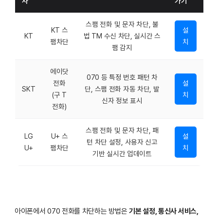
사
가기
스팸 전화 및 문자 차단, 불
KT 스
설
KT
법 TM 수신 차단, 실시간 스
팸차단
치
팸 감지
에이닷
070 등 특정 번호 패턴 차
전화
설
SKT
단, 스팸 전화 자동 차단, 발
(구 T
치
신자 정보 표시
전화)
스팸 전화 및 문자 차단, 패
LG
U+ 스
설
턴 차단 설정, 사용자 신고
U+
팸차단
치
기반 실시간 업데이트
아이폰에서 070 전화를 차단하는 방법은
기본 설정, 통신사 서비스,