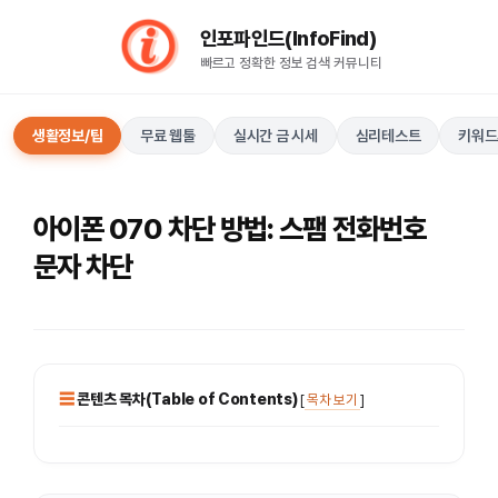
컨
인포파인드(InfoFind)​​​​
텐
빠르고 정확한 정보 검색 커뮤니티
츠
로
건
생활정보/팁
무료 웹툴
실시간 금 시세
심리테스트
키워드
너
뛰
기
아이폰 070 차단 방법: 스팸 전화번호
문자 차단
콘텐츠 목차(Table of Contents)
[
목차 보기
]