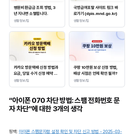
병원비 환급금 조회 방법, 3
국방급여포탈 사이트 링크 바
년 지나면 소멸됩니다.
로가기 (dpis.mnd.go.kr)
생활정보/팁
생활정보/팁
카카오 방문택배 신청 방법과
쿠팡 10만원 보상 신청 방법,
요금, 당일 수거 신청 예약 안
배상 시점은 언제 확인 될까?
내
생활정보/팁
생활정보/팁
“아이폰 070 차단 방법: 스팸 전화번호 문
자 차단”에 대한 3개의 생각
핑백:
아이폰 스팸문자함 설정 확인 및 차단 신고 방법 - 2025-03-