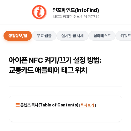
컨
인포파인드(InfoFind)​​​​
텐
빠르고 정확한 정보 검색 커뮤니티
츠
로
건
생활정보/팁
무료 웹툴
실시간 금 시세
심리테스트
키워드
너
뛰
기
아이폰 NFC 켜기/끄기 설정 방법:
교통카드 애플페이 태그 위치
콘텐츠 목차(Table of Contents)
[
목차 보기
]