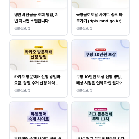
병원비 환급금 조회 방법, 3
국방급여포탈 사이트 링크 바
년 지나면 소멸됩니다.
로가기 (dpis.mnd.go.kr)
생활정보/팁
생활정보/팁
카카오 방문택배 신청 방법과
쿠팡 10만원 보상 신청 방법,
요금, 당일 수거 신청 예약 안
배상 시점은 언제 확인 될까?
내
생활정보/팁
생활정보/팁
뮤엠영어 숙제 사이트 링크 바
HUG 허그 든든전세주택 11차