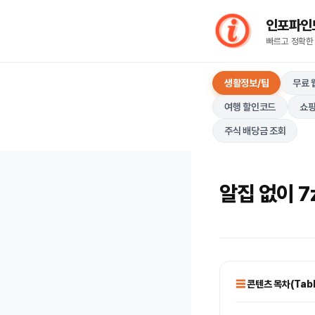
컨
인포파인드(I
텐
빠르고 정확한
츠
로
생활정보/팁
무료 
건
너
여행 할인코드
쇼핑
뛰
주식 배당금 조회
기
알집 없이 7
콘텐츠 목차(Table