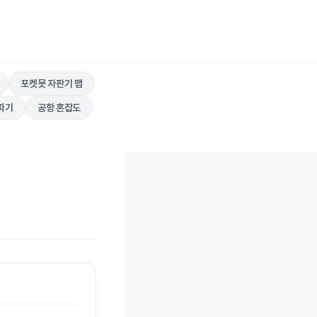
포켓못 자판기 맵
따기
공항 혼잡도