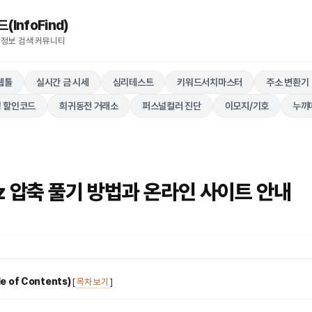
nfoFind)​​​​
 정보 검색 커뮤니티
웹툴
실시간 금 시세
심리테스트
키워드서치마스터
주소 변환기
 할인코드
희귀동전 거래소
퍼스널컬러 진단
이모지/기호
누끼
z 압축 풀기 방법과 온라인 사이트 안내
 of Contents)
[
목차 보기
]