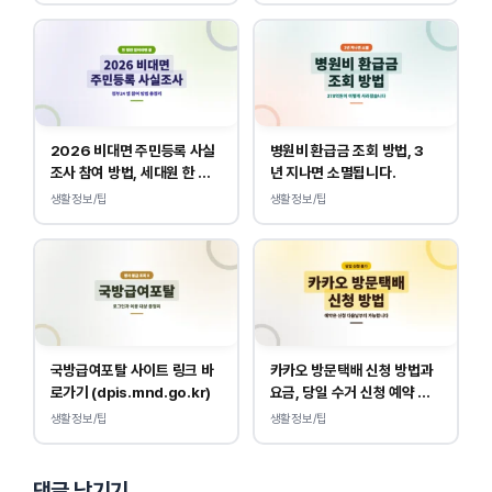
2026 비대면 주민등록 사실
병원비 환급금 조회 방법, 3
조사 참여 방법, 세대원 한 명
년 지나면 소멸됩니다.
만 하면 됩니다.
생활정보/팁
생활정보/팁
국방급여포탈 사이트 링크 바
카카오 방문택배 신청 방법과
로가기 (dpis.mnd.go.kr)
요금, 당일 수거 신청 예약 안
내
생활정보/팁
생활정보/팁
댓글 남기기