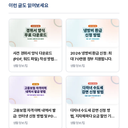
이런 글도 읽어보세요
사건 경위서 양식 다운로드
2026 냉방비 환급 신청: 최
(PDF, 워드 파일) 작성 방법
대 70만원 정부 지원됩니다.
및 예시
생활정보/팁
생활정보/팁
고용보험 자격이력 내역서 발
다자녀 수도세 감면 신청 방
급: 인터넷 신청 방법 및 PDF
법, 지자체마다 요금 할인 기준
양식 출력
이 다릅니다.
생활정보/팁
생활정보/팁