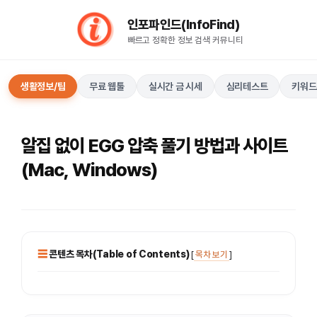
컨
인포파인드(InfoFind)​​​​
텐
빠르고 정확한 정보 검색 커뮤니티
츠
로
건
생활정보/팁
무료 웹툴
실시간 금 시세
심리테스트
키워드
너
뛰
기
알집 없이 EGG 압축 풀기 방법과 사이트
(Mac, Windows)
콘텐츠 목차(Table of Contents)
[
목차 보기
]