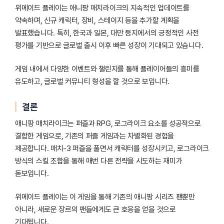
위메이드 플레이는 애니팡 매치라이크의 지속적인 업데이트를
약속하며, 신규 캐릭터, 장비, 스테이지 등을 추가할 계획을
발표했습니다. 특히, 한국과 일본, 대만 등지에서의 긍정적인 사전
평가를 기반으로 글로벌 출시 이후 빠른 성장이 기대되고 있습니다​.
게임 내에서 다양한 이벤트와 챌린지를 통해 플레이어들의 흥미를
유도하고, 글로벌 커뮤니티 형성을 할 것으로 보입니다.
결론
애니팡 매치라이크는 퍼즐과 RPG, 로그라이크 요소를 성공적으로
결합한 게임으로, 기존의 퍼즐 게임과는 차별화된 경험을
제공합니다. 매치-3 퍼즐을 풀면서 캐릭터를 성장시키고, 로그라이크
방식의 스킬 조합을 통해 매번 다른 전략을 시도하는 재미가
돋보입니다.
위메이드 플레이는 이 게임을 통해 기존의 애니팡 시리즈 팬뿐만
아니라, 새로운 장르의 팬들에게도 큰 호응을 얻을 것으로
기대됩니다.