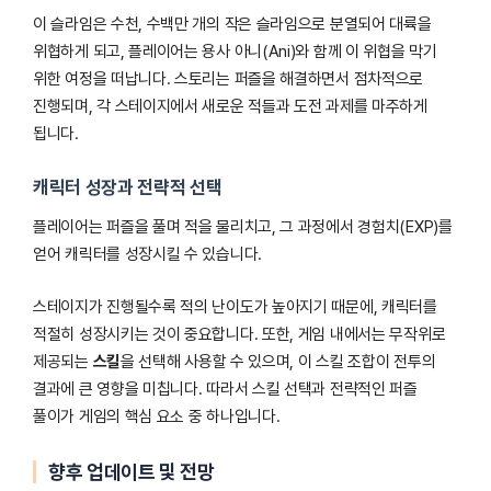
이 슬라임은 수천, 수백만 개의 작은 슬라임으로 분열되어 대륙을
위협하게 되고, 플레이어는 용사 아니(Ani)와 함께 이 위협을 막기
위한 여정을 떠납니다. 스토리는 퍼즐을 해결하면서 점차적으로
진행되며, 각 스테이지에서 새로운 적들과 도전 과제를 마주하게
됩니다.
캐릭터 성장과 전략적 선택
플레이어는 퍼즐을 풀며 적을 물리치고, 그 과정에서 경험치(EXP)를
얻어 캐릭터를 성장시킬 수 있습니다.
스테이지가 진행될수록 적의 난이도가 높아지기 때문에, 캐릭터를
적절히 성장시키는 것이 중요합니다. 또한, 게임 내에서는 무작위로
제공되는
스킬
을 선택해 사용할 수 있으며, 이 스킬 조합이 전투의
결과에 큰 영향을 미칩니다. 따라서 스킬 선택과 전략적인 퍼즐
풀이가 게임의 핵심 요소 중 하나입니다.
향후 업데이트 및 전망