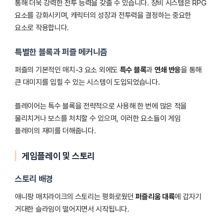
통해 더욱 강력한 전투 능력을 갖출 수 있습니다. 장비 시스템은 RPG
요소를 강화시키며, 캐릭터의 성장과 전투력을 결정하는 중요한
요소로 작용합니다.
특별한 블록과 퍼즐 메커니즘
퍼즐의 기본적인 매치-3 요소 외에도
특수 블록
과
연쇄 반응
을 통해
큰 대미지를 입힐 수 있는 시스템이 도입되었습니다​.
플레이어는 특수 블록을 전략적으로 사용해 한 번에 많은 적을
물리치거나 보스를 처치할 수 있으며, 이러한 요소들이 게임
플레이의 재미를 더해줍니다.
게임플레이 및 스토리
스토리 배경
애니팡 매치라이크의 스토리는 평화로웠던
퍼즐리움 대륙
에 갑자기
거대한 슬라임이 떨어지면서 시작됩니다.