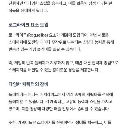
진행하면서 다양한 스킬을 습득하고, 이를 활용해 점점 더 강력한
적들을 상대하게 됩니다.
로그라이크 요소 도입
로그라이크(Roguelike) 요소가 게임에 도입되어, 매번 새로운
스테이지에 도전할 때마다 무작위로 부여되는 스킬과 능력을 통해
변동성 있는 게임 플레이를 즐길 수 있습니다.
즉, 게임의 반복 플레이가 지루하지 않고, 매번 다른 전략과 방법으로
스테이지를 해결할 수 있는 흥미로운 경험을 제공합니다.
다양한 캐릭터와 장비
플레이어는 애니팡 매치라이크에서 여러 종류의
캐릭터
를 선택해
플레이할 수 있습니다. 각 캐릭터는 고유의 능력과 스킬을 가지고
있으며, 이를 활용해 다양한 퍼즐 전투에서 승리할 수 있습니다.
또한, 캐릭터들은 스테이지를 진행하면서
장비
를 획득하고, 이를