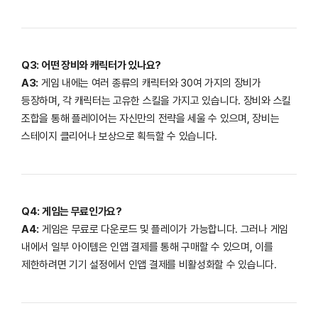
Q3: 어떤 장비와 캐릭터가 있나요?
A3:
게임 내에는 여러 종류의 캐릭터와 30여 가지의 장비가
등장하며, 각 캐릭터는 고유한 스킬을 가지고 있습니다. 장비와 스킬
조합을 통해 플레이어는 자신만의 전략을 세울 수 있으며, 장비는
스테이지 클리어나 보상으로 획득할 수 있습니다.
Q4: 게임는 무료인가요?
A4:
게임은 무료로 다운로드 및 플레이가 가능합니다. 그러나 게임
내에서 일부 아이템은 인앱 결제를 통해 구매할 수 있으며, 이를
제한하려면 기기 설정에서 인앱 결제를 비활성화할 수 있습니다.