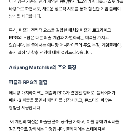
이 게임은 기존의 인기 게임인
애니팡
시리즈의 캐릭터들과 스토리를
바탕으로 하면서도, 새로운 장르적 시도를 통해 참신한 게임 플레이
방식을 제공합니다.
특히, 퍼즐과 전략적 요소를 결합한
매치3
퍼즐과
로그라이크
RPG
의 조합은 다른 퍼즐 게임과 차별화되는 매력을 가지고
있습니다. 본 글에서는 애니팡 매치라이크의 주요 특징, 게임플레이,
출시 일정 및 향후 전망에 대해 설명드리겠습니다.
Anipang Matchlike의 주요 특징
퍼즐과 RPG의 결합
애니팡 매치라이크는 퍼즐과 RPG가 결합된 형태로, 플레이어가
매치-3
퍼즐을 풀면서 캐릭터를 성장시키고, 몬스터와 싸우는
경험을 제공합니다.
이 게임의 핵심은 퍼즐을 풀어 공격을 가하고, 이를 통해 캐릭터를
점진적으로 강화하는 과정입니다. 플레이어는
스테이지
를