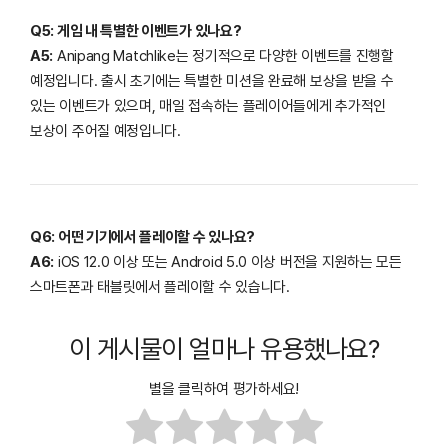
Q5: 게임 내 특별한 이벤트가 있나요?
A5:
Anipang Matchlike는 정기적으로 다양한 이벤트를 진행할
예정입니다. 출시 초기에는 특별한 미션을 완료해 보상을 받을 수
있는 이벤트가 있으며, 매일 접속하는 플레이어들에게 추가적인
보상이 주어질 예정입니다​.
Q6: 어떤 기기에서 플레이할 수 있나요?
A6:
iOS 12.0 이상 또는 Android 5.0 이상 버전을 지원하는 모든
스마트폰과 태블릿에서 플레이할 수 있습니다.
이 게시물이 얼마나 유용했나요?
별을 클릭하여 평가하세요!