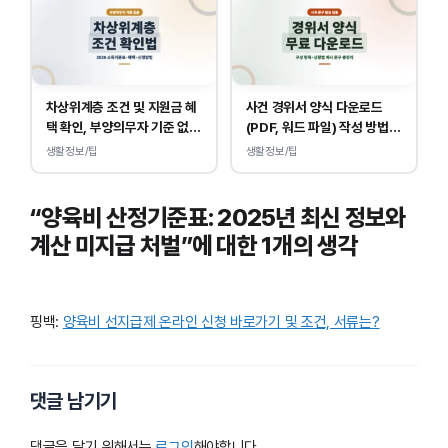
차상위계층 조건 및 지원금 혜
사건 경위서 양식 다운로드
택 확인, 부양의무자 기준 없
(PDF, 워드 파일) 작성 방법
이 소득, 재산만 봅니다.
및 예시
생활정보/팁
생활정보/팁
“양육비 산정기준표: 2025년 최신 정보와
계산 미지급 처벌”에 대한 1개의 생각
핑백:
양육비 선지급제 온라인 신청 바로가기 및 조건, 서류는?
댓글 남기기
댓글을 달기 위해서는
로그인
해야합니다.