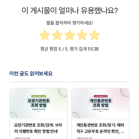
이 게시물이 얼마나 유용했나요?
별을 클릭하여 평가하세요!
평균 평점
5
/ 5. 평가 집계
5538
이런 글도 읽어보세요
요양기관번호 조회/검색: 11자
개인통관번호 조회/찾기: 해외
리 식별번호 확인 방법 안내
직구 고유부호 온라인 확인, 발
급 방법
생활정보/팁
생활정보/팁