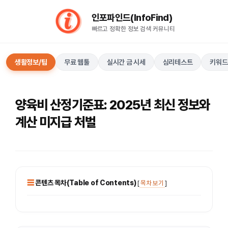
컨
인포파인드(InfoFind)​​​​
텐
빠르고 정확한 정보 검색 커뮤니티
츠
로
건
생활정보/팁
무료 웹툴
실시간 금 시세
심리테스트
키워드
너
뛰
기
양육비 산정기준표: 2025년 최신 정보와
계산 미지급 처벌
콘텐츠 목차(Table of Contents)
[
목차 보기
]