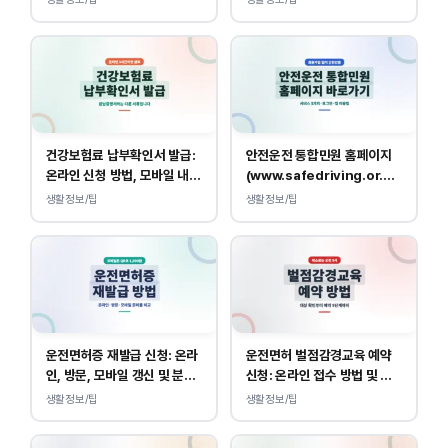
건강보험료 납부확인서 발급:
안전운전 통합민원 홈페이지
온라인 신청 방법, 모바일 내역
(www.safedriving.or.kr)
조회 안내
바로가기, 운전면허 민원 사이
생활정보/팁
생활정보/팁
트 접속
운전면허증 재발급 신청: 온라
운전면허 벌점감경교육 예약
인, 방문, 모바일 갱신 및 분실
신청: 온라인 접수 방법 및 비
대응
용 안내
생활정보/팁
생활정보/팁