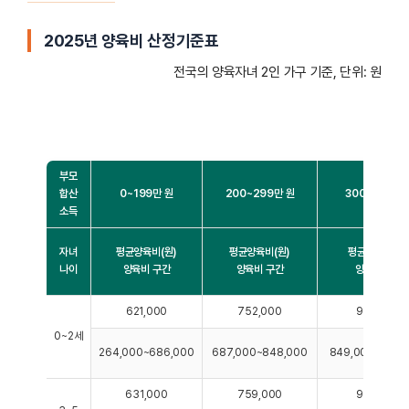
2025년 양육비 산정기준표
전국의 양육자녀 2인 가구 기준, 단위: 원
부모
합산
0~199만 원
200~299만 원
300~399만 
소득
자녀
평균양육비(원)
평균양육비(원)
평균양육비(원
나이
양육비 구간
양육비 구간
양육비 구간
621,000
752,000
945,000
0~2세
264,000~686,000
687,000~848,000
849,000~1,021
631,000
759,000
949,000