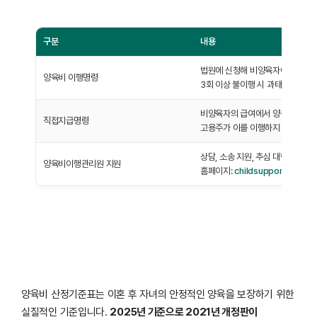
구분
내용
법원에 신청해 비양육자에게 지급 
양육비 이행명령
3회 이상 불이행 시 과태료(최대 1,
비양육자의 급여에서 양육비를 공
직접지급명령
고용주가 이를 이행하지 않으면 과
상담, 소송 지원, 추심 대행 등 제공
양육비이행관리원 지원
홈페이지:
childsupport.or.kr
양육비 산정기준표는 이혼 후 자녀의 안정적인 양육을 보장하기 위한
실질적인 기준입니다.
2025년 기준으로 2021년 개정판이