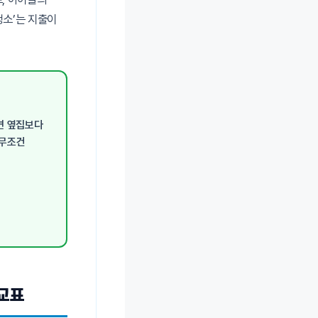
청소’는 지출이
면 옆집보다
무조건
비교표