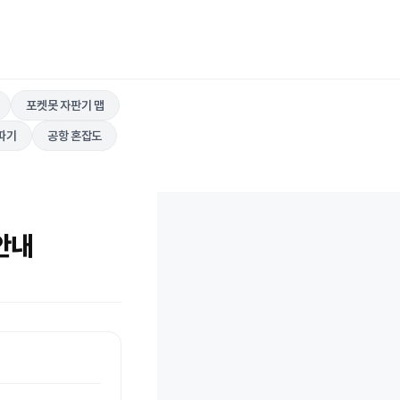
포켓못 자판기 맵
따기
공항 혼잡도
안내