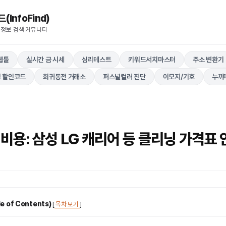
nfoFind)​​​​
 정보 검색 커뮤니티
웹툴
실시간 금 시세
심리테스트
키워드서치마스터
주소 변환기
 할인코드
희귀동전 거래소
퍼스널컬러 진단
이모지/기호
누끼
비용: 삼성 LG 캐리어 등 클리닝 가격표 
 of Contents)
[
목차 보기
]