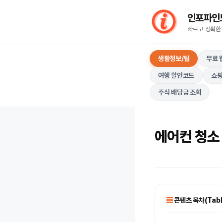
컨
인포파인드(I
텐
빠르고 정확한
츠
로
생활정보/팁
무료 
건
너
여행 할인코드
쇼핑
뛰
주식 배당금 조회
기
에어컨 청소 
콘텐츠 목차(Table