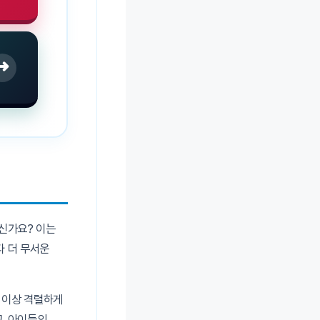
➜
신가요? 이는
다 더 무서운
배 이상 격렬하게
고, 아이들의