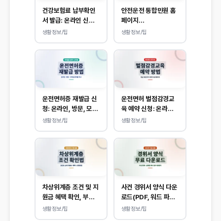
건강보험료 납부확인
안전운전 통합민원 홈
서 발급: 온라인 신청
페이지
방법, 모바일 내역 조
(www.safedriving
생활정보/팁
생활정보/팁
회 안내
.or.kr) 바로가기, 운
전면허 민원 사이트 접
속
운전면허증 재발급 신
운전면허 벌점감경교
청: 온라인, 방문, 모바
육 예약 신청: 온라인
일 갱신 및 분실 대응
접수 방법 및 비용 안내
생활정보/팁
생활정보/팁
차상위계층 조건 및 지
사건 경위서 양식 다운
원금 혜택 확인, 부양
로드(PDF, 워드 파일)
의무자 기준 없이 소
작성 방법 및 예시
생활정보/팁
생활정보/팁
득, 재산만 봅니다.