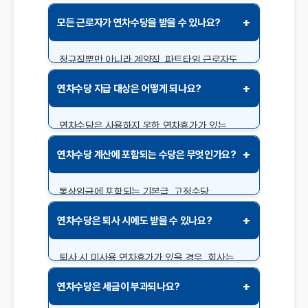
노동청에 신고하거나 회사의 인사 담당 부서에
+
모든 근로자가 연차수당을 받을 수 있나요?
문제를 제기할 수 있습니다. 문제 해결이
어렵다면 노동청을 통해 상담받고 법적 조치를
취하는 것도 방법입니다.
정규직뿐만 아니라 계약직, 파트타임 근로자도
연차수당을 받을 수 있습니다. 단, 근로기준법이
+
연차수당 지급 대상은 어떻게 되나요?
적용되는 근로자만 해당되며, 자영업자나
프리랜서는 해당되지 않습니다.
연차수당은 사용하지 못한 연차휴가가 있는
근로자라면 누구나 받을 수 있습니다. 다만, 이미
+
연차수당 계산에 포함되는 수당은 무엇인가요?
사용한 연차휴가에 대해서는 수당 지급 대상이
아니며, 사용 촉진 제도를 거쳐도 사용하지 않은
연차에 대해 지급됩니다.
통상임금에 포함되는 기본급, 고정수당
(야근수당, 직책수당 등)이 연차수당 계산에
+
연차수당은 퇴사 시에도 받을 수 있나요?
포함됩니다. 비고정적인 초과근무수당은
포함되지 않으므로 주의해야 합니다.
퇴사 시 미사용 연차휴가가 있을 경우, 회사는
근로자에게 이를 수당으로 지급해야 합니다.
+
연차수당은 세금이 부과되나요?
퇴사 후에도 연차수당 지급을 요청할 수 있으며,
소멸시효는 3년입니다.