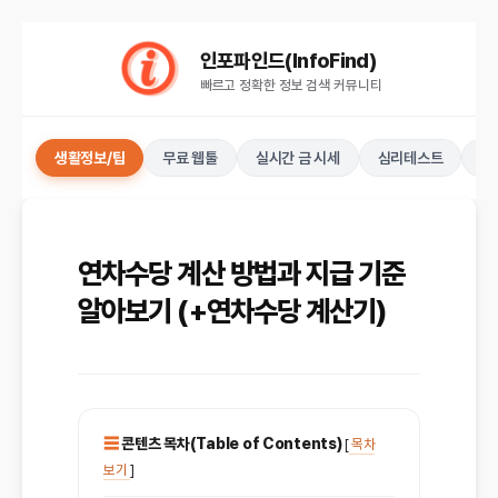
컨
인포파인드(InfoFind)​​​​
텐
빠르고 정확한 정보 검색 커뮤니티
츠
로
건
생활정보/팁
무료 웹툴
실시간 금 시세
심리테스트
키
너
뛰
기
연차수당 계산 방법과 지급 기준
알아보기 (+연차수당 계산기)
콘텐츠 목차(Table of Contents)
[
목차
보기
]