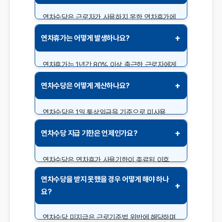
연차수당은 근로자가 사용하지 못한 연차휴가에
대해 금전적으로 보상받는 제도입니다.
+
연차휴가는 어떻게 발생하나요?
근로기준법에 따라 사용하지 않은 연차휴가가
있을 경우, 회사는 이를 금전으로 보상해야 하며
이는 근로자의 권리로 보장됩니다. 주로
연차휴가는 1년간 80% 이상 출근한 근로자에게
근로자가 자발적으로 연차를 소진하지 못했거나
15일의 유급휴가가 주어집니다. 근로기준법에
+
연차수당은 어떻게 계산하나요?
회사의 사정으로 연차를 사용하지 못했을 때
따라 1년 미만 근로자는 매월 개근 시 1일의
지급됩니다.
연차휴가가 발생하며, 3년 이상 근무한
근로자에게는 추가 연차가 주어집니다. 이러한
연차수당은 1일 통상임금을 기준으로 미사용
연차는 근로자의 휴식을 보장하기 위한 목적으로
연차일수를 곱하여 계산합니다. 통상임금은 월
+
연차수당 지급 기한은 언제인가요?
제공됩니다.
기본급과 고정수당을 월 근로시간으로 나누어
산정하며, 이는 근로계약서와 급여 명세서에
따라 세부적으로 확인할 수 있습니다.
연차수당은 연차휴가 사용기한이 종료된 이후
지급됩니다. 일반적으로 해당 연도 종료 후 1개월
연차수당을 받지 못했을 경우 어떻게 해야 하나
이내에 지급되지만, 회사의 급여 지급일에
+
요?
맞추어 지급될 수도 있습니다. 지급 시기가
불명확한 경우 사내 규정을 확인하는 것이
연차수당 미지급은 근로기준법 위반에 해당하며,
중요합니다.