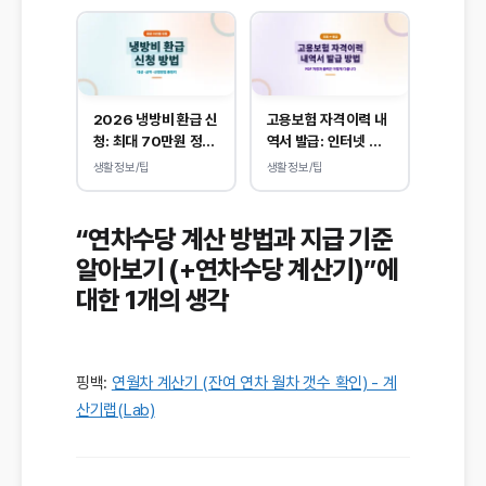
2026 냉방비 환급 신
고용보험 자격이력 내
청: 최대 70만원 정부
역서 발급: 인터넷 신
지원됩니다.
청 방법 및 PDF 양식
생활정보/팁
생활정보/팁
출력
“연차수당 계산 방법과 지급 기준
알아보기 (+연차수당 계산기)”에
대한 1개의 생각
핑백:
연월차 계산기 (잔여 연차 월차 갯수 확인) - 계
산기랩(Lab)