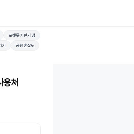
포켓못 자판기 맵
따기
공항 혼잡도
 사용처