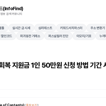
nfoFind)​​​​
 정보 검색 커뮤니티
웹툴
실시간 금 시세
심리테스트
키워드서치마스터
주소 변환기
 할인코드
희귀동전 거래소
퍼스널컬러 진단
이모지/기호
누끼
회복 지원금 1인 50만원 신청 방법 기간
 of Contents)
[
목차 보기
]