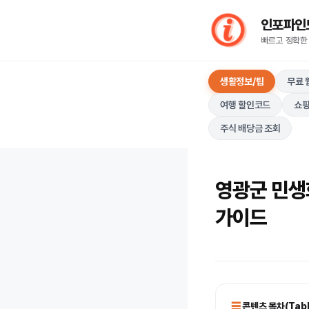
컨
인포파인드(I
텐
빠르고 정확한
츠
로
생활정보/팁
무료 
건
너
여행 할인코드
쇼핑
뛰
주식 배당금 조회
기
영광군 민생
가이드
콘텐츠 목차(Table