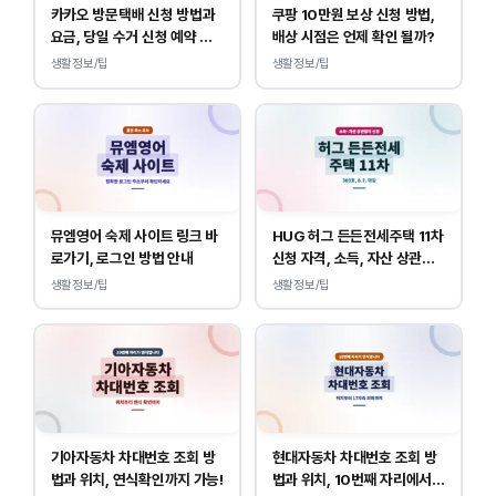
카카오 방문택배 신청 방법과
쿠팡 10만원 보상 신청 방법,
요금, 당일 수거 신청 예약 안
배상 시점은 언제 확인 될까?
내
생활정보/팁
생활정보/팁
뮤엠영어 숙제 사이트 링크 바
HUG 허그 든든전세주택 11차
로가기, 로그인 방법 안내
신청 자격, 소득, 자산 상관없
이 가능합니다.
생활정보/팁
생활정보/팁
기아자동차 차대번호 조회 방
현대자동차 차대번호 조회 방
법과 위치, 연식확인까지 가능!
법과 위치, 10번째 자리에서