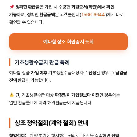
정확한 환급률
은 가입 시 수령한
회원증서(약관)에서 확인
가능
하며,
정확한 환급금액
은 고객콜센터(
1566-6644
)에서 바로
확인할 수 있습니다.
예다함 상조 회원증서 조회
기초생활수급자 환급 특례
예다함 상품
가입 이후
기초생활수급대상자로
선정
된 경우 →
납입금
전액 환급
이 가능합니다.
단, 기초생활수급 대상
확정일이 가입일보다 이전
인 경우에는
일반 환급률표에 따라 해약환급금이 지급됩니다.
상조 청약철회(계약 철회) 안내
청약철회
는 계약 초기에 행사하는 권리로, 조건을 충족하면
전액