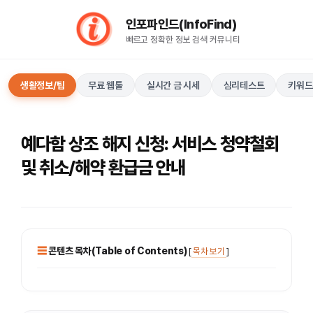
컨
인포파인드(InfoFind)​​​​
텐
빠르고 정확한 정보 검색 커뮤니티
츠
로
건
생활정보/팁
무료 웹툴
실시간 금 시세
심리테스트
키워드
너
뛰
기
예다함 상조 해지 신청: 서비스 청약철회
및 취소/해약 환급금 안내
콘텐츠 목차(Table of Contents)
[
목차 보기
]