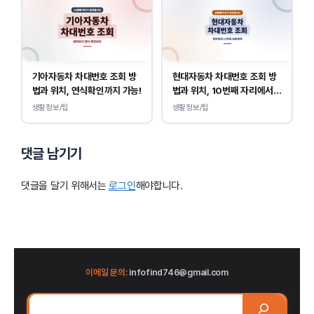
기아자동차 차대번호 조회 방
현대자동차 차대번호 조회 방
법과 위치, 연식확인까지 가능!
법과 위치, 10번째 자리에서
연식 확인!
생활정보/팁
생활정보/팁
댓글 남기기
댓글을 달기 위해서는
로그인
해야합니다.
이메일 문의:
infofind746@gmail.com