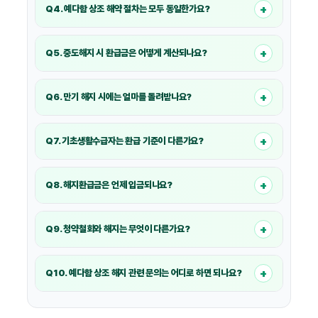
해약 절차를 안내받을 수 있습니다.
+
Q4. 예다함 상조 해약 절차는 모두 동일한가요?
아닙니다. 해약 절차는
가입 시기, 가입 경로, 납입 회차, 해약 사유
등에 따라 달라질 수 있습니다.
+
Q5. 중도해지 시 환급금은 어떻게 계산되나요?
중요
중도해지 환급금은 「할부거래에 관한 법률」 및 상조 서비스
+
표준약관에 따른
Q6. 만기 해지 시에는 얼마를 돌려받나요?
납입 회차별 해약환급률
을 적용해 산정됩니다.
만기 해지 시에는
납입 원금의 100%
를 환급받을 수 있습니다.
+
Q7. 기초생활수급자는 환급 기준이 다른가요?
예다함 가입 이후 기초생활수급자로 선정된 경우
납입금 전액
환급
이 가능합니다. 단, 수급자 확정일이 가입일보다 이전이면 일반
+
Q8. 해지환급금은 언제 입금되나요?
환급률이 적용됩니다.
해약 요청일 기준으로
영업일 3일 이내
에 고객이 지정한 계좌로
입금됩니다.
+
Q9. 청약철회와 해지는 무엇이 다른가요?
청약철회는
회원증서 수령일로부터 14일 이내
계약을 취소하는
제도이며, 해지는 그 이후 계약을 종료하는 절차입니다.
+
Q10. 예다함 상조 해지 관련 문의는 어디로 하면 되나요?
예다함 고객콜센터
1566-6644
로 문의하시면 계약별 해지
절차와 환급금 안내를 받을 수 있습니다.