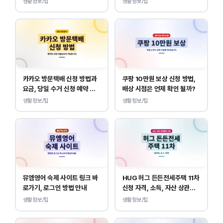
생활정보/팁
생활정보/팁
카카오 방문택배 신청 방법과
쿠팡 10만원 보상 신청 방법,
요금, 당일 수거 신청 예약 안
배상 시점은 언제 확인 될까?
내
생활정보/팁
생활정보/팁
뮤엠영어 숙제 사이트 링크 바
HUG 허그 든든전세주택 11차
로가기, 로그인 방법 안내
신청 자격, 소득, 자산 상관없
이 가능합니다.
생활정보/팁
생활정보/팁