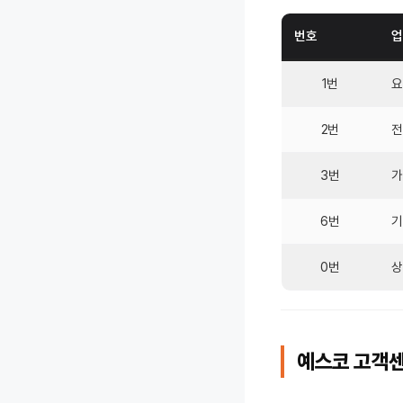
번호
업
1번
요
2번
전
3번
가
6번
기
0번
상
예스코 고객센