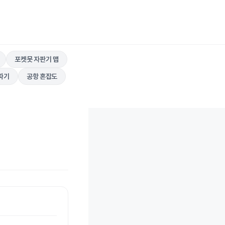
포켓못 자판기 맵
따기
공항 혼잡도