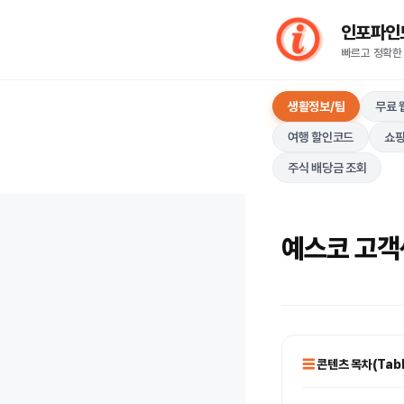
컨
인포파인드(I
텐
빠르고 정확한
츠
로
생활정보/팁
무료 
건
너
여행 할인코드
쇼핑
뛰
주식 배당금 조회
기
예스코 고객
콘텐츠 목차(Table