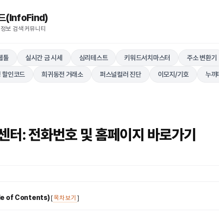
nfoFind)​​​​
 정보 검색 커뮤니티
웹툴
실시간 금 시세
심리테스트
키워드서치마스터
주소 변환기
 할인코드
희귀동전 거래소
퍼스널컬러 진단
이모지/기호
누끼
센터: 전화번호 및 홈페이지 바로가기
 of Contents)
[
목차 보기
]