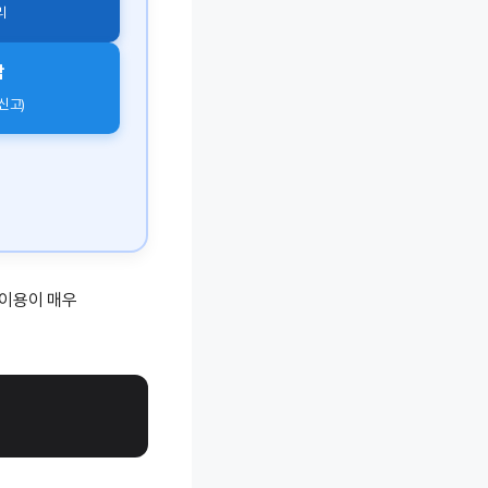
리
담
 신고)
 이용이 매우