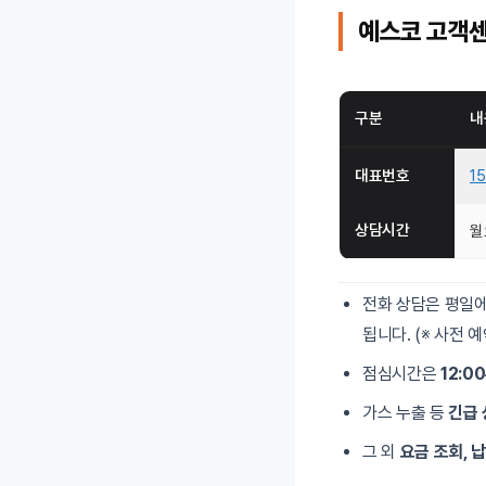
예스코 고객센
구분
내
대표번호
1
상담시간
월
전화 상담은 평일에
됩니다. (※ 사전
점심시간은
12:0
가스 누출 등
긴급 
그 외
요금 조회, 