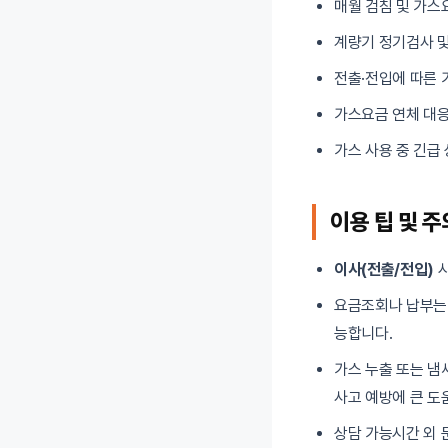
매월 검침 및 가스
계량기 정기검사 
전출·전입에 따른 
가스요금 연체 대응
가스 사용 중 긴급 
이용 팁 및 
이사(전출/전입)
시
요금조회나 납부는 홈
능합니다.
가스 누출 또는 냄
사고 예방에 큰 도
상담 가능시간 외 