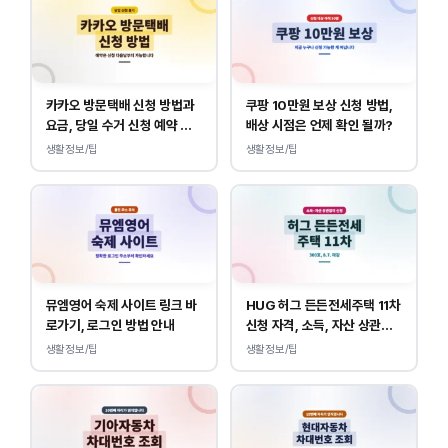
카카오 방문택배 신청 방법과
쿠팡 10만원 보상 신청 방법,
요금, 당일 수거 신청 예약 안
배상 시점은 언제 확인 될까?
내
생활정보/팁
생활정보/팁
뮤엠영어 숙제 사이트 링크 바
HUG 허그 든든전세주택 11차
로가기, 로그인 방법 안내
신청 자격, 소득, 자산 상관없
이 가능합니다.
생활정보/팁
생활정보/팁