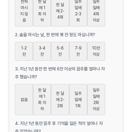
전혀
한 달
일주
일주
한 달
마시
에 1
일에
일에
에 2-
지 않
회 이
2-3
4회
4회
음
하
회
이상
2. 술을 마시는 날, 한 번에 몇 잔 정도 마십니까?
1-2
3-4
5-6
7-9
10잔
잔
잔
잔
잔
이상
3. 지난 1년 동안 한 번에 6잔 이상의 음주를 얼마나 자
주 했습니까?
한 달
일주
한 달
일주
에 1
일에
없음
에 2-
일에
회 이
2회
3회
1회
하
이상
4. 지난 1년 동안 음주 후 기억을 잃은 적이 얼마나 자
주 있었습니까?