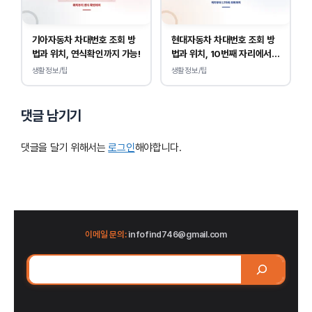
기아자동차 차대번호 조회 방
현대자동차 차대번호 조회 방
법과 위치, 연식확인까지 가능!
법과 위치, 10번째 자리에서
연식 확인!
생활정보/팁
생활정보/팁
댓글 남기기
댓글을 달기 위해서는
로그인
해야합니다.
이메일 문의:
infofind746@gmail.com
검
색