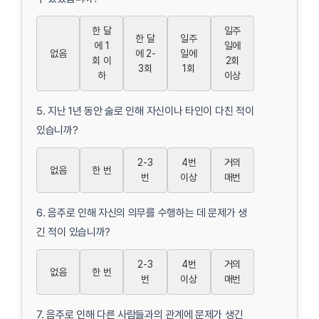
한 달
일주
한 달
일주
에 1
일에
없음
에 2-
일에
회 이
2회
3회
1회
하
이상
5. 지난 1년 동안 술로 인해 자신이나 타인이 다친 적이
있습니까?
2-3
4번
거의
없음
한 번
번
이상
매번
6. 음주로 인해 자신의 의무를 수행하는 데 문제가 생
긴 적이 있습니까?
2-3
4번
거의
없음
한 번
번
이상
매번
7. 음주로 인해 다른 사람들과의 관계에 문제가 생긴