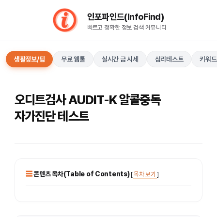
컨
인포파인드(InfoFind)​​​​
텐
빠르고 정확한 정보 검색 커뮤니티
츠
로
건
생활정보/팁
무료 웹툴
실시간 금 시세
심리테스트
키워드
너
뛰
기
오디트검사 AUDIT-K 알콜중독
자가진단 테스트
콘텐츠 목차(Table of Contents)
[
목차 보기
]