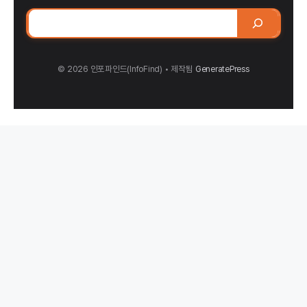
검
색
© 2026 인포파인드(InfoFind)​​​​
• 제작됨
GeneratePress