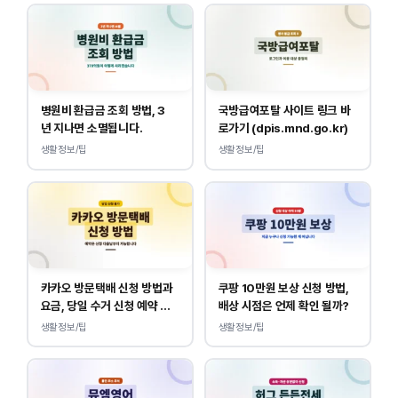
병원비 환급금 조회 방법, 3
국방급여포탈 사이트 링크 바
년 지나면 소멸됩니다.
로가기 (dpis.mnd.go.kr)
생활정보/팁
생활정보/팁
카카오 방문택배 신청 방법과
쿠팡 10만원 보상 신청 방법,
요금, 당일 수거 신청 예약 안
배상 시점은 언제 확인 될까?
내
생활정보/팁
생활정보/팁