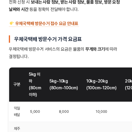
전화 신청 시
보내는 사람 정보, 받는 사람 정보, 물품 정보, 방문 요청
날짜와 시간
등을 정확히 전달해야 합니다.
우체국택배 방문수거 접수 요금 안내표
우체국택배 방문수거 가격 요금표
우체국택배 방문수거 서비스의 요금은 물품의
무게와 크기
에 따라
결정됩니다.
5kg 이
하
5kg~10kg
10kg~20kg
20
구분
(80cm
(80cm~100cm)
(100cm~120cm)
(12
이하)
익일
5,000
8,000
10,000
배달
제주