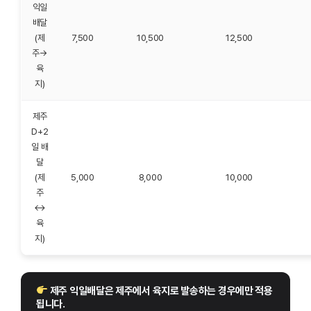
익일
배달
(제
7,500
10,500
12,500
주→
육
지)
제주
D+2
일 배
달
(제
5,000
8,000
10,000
주
↔
육
지)
 제주 익일배달은 제주에서 육지로 발송하는 경우에만 적용
됩니다.