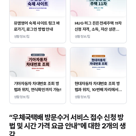
뮤엠영어 숙제 사이트 링크 바
HUG 허그 든든전세주택 11차
로가기, 로그인 방법 안내
신청 자격, 소득, 자산 상관없
이 가능합니다.
생활정보/팁
생활정보/팁
기아자동차 차대번호 조회 방
현대자동차 차대번호 조회 방
법과 위치, 연식확인까지 가능!
법과 위치, 10번째 자리에서
연식 확인!
생활정보/팁
생활정보/팁
“우체국택배 방문수거 서비스 접수 신청 방
법 및 시간 가격 요금 안내”에 대한 2개의 생
각