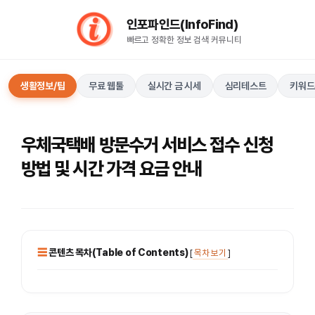
컨
인포파인드(InfoFind)​​​​
텐
빠르고 정확한 정보 검색 커뮤니티
츠
로
건
생활정보/팁
무료 웹툴
실시간 금 시세
심리테스트
키워드
너
뛰
기
우체국택배 방문수거 서비스 접수 신청
방법 및 시간 가격 요금 안내
콘텐츠 목차(Table of Contents)
[
목차 보기
]