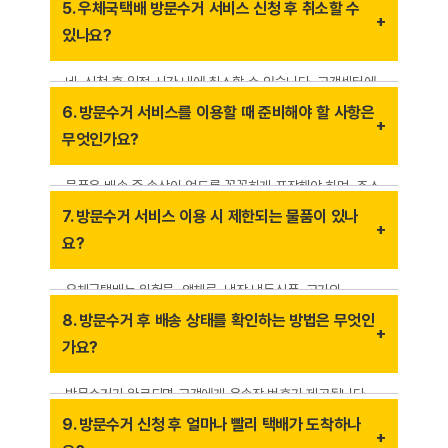
및 배송 거리 등에 따라 달라집니다. 기본 택배 요금 외에
5. 우체국택배 방문수거 서비스 신청 후 취소할 수
방문수거 추가 요금이 부과될 수 있으며, 요금은 우체국택배
있나요?
홈페이지에서 확인할 수 있습니다.
네, 신청 후 일정 시간 내에 취소할 수 있습니다. 고객센터에
전화하거나 온라인으로 신청 내역을 확인하여 취소 요청이
6. 방문수거 서비스를 이용할 때 준비해야 할 사항은
가능합니다. 단, 담당 직원이 이미 방문한 경우 취소가
무엇인가요?
어려울 수 있습니다.
물품은 배송 중 손상이 없도록 꼼꼼하게 포장해야 하며, 주소
및 연락처를 정확히 기재해야 합니다. 추가적으로 방문수거
7. 방문수거 서비스 이용 시 제한되는 물품이 있나
신청 시 요금이 부과될 수 있으므로 사전에 비용을 확인하는
요?
것이 중요합니다.
우체국택배는 위험물, 액체류, 냉장·냉동식품, 고가의
귀중품, 동물 및 식물 등의 배송을 제한하고 있습니다.
8. 방문수거 후 배송 상태를 확인하는 방법은 무엇인
정확한 제한 품목 목록은 우체국택배 고객센터나 홈페이지를
가요?
통해 확인할 수 있습니다.
방문수거가 완료되면 고객에게 운송장 번호가 제공됩니다.
해당 운송장 번호를 이용해 인터넷 우체국 홈페이지 또는
9. 방문수거 신청 후 얼마나 빨리 택배가 도착하나
모바일 앱에서 실시간 배송 상태를 조회할 수 있습니다.