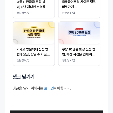
병원비 환급금 조회 방
국방급여포탈 사이트 링크
법, 3년 지나면 소멸됩니
바로가기
다.
(dpis.mnd.go.kr)
생활정보/팁
생활정보/팁
카카오 방문택배 신청 방
쿠팡 10만원 보상 신청 방
법과 요금, 당일 수거 신청
법, 배상 시점은 언제 확인
예약 안내
될까?
생활정보/팁
생활정보/팁
댓글 남기기
댓글을 달기 위해서는
로그인
해야합니다.