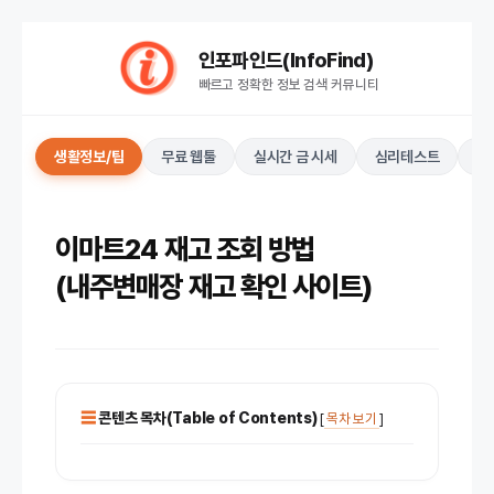
컨
인포파인드(InfoFind)​​​​
텐
빠르고 정확한 정보 검색 커뮤니티
츠
로
건
생활정보/팁
무료 웹툴
실시간 금 시세
심리테스트
키
너
뛰
기
이마트24 재고 조회 방법
(내주변매장 재고 확인 사이트)
콘텐츠 목차(Table of Contents)
[
목차 보기
]