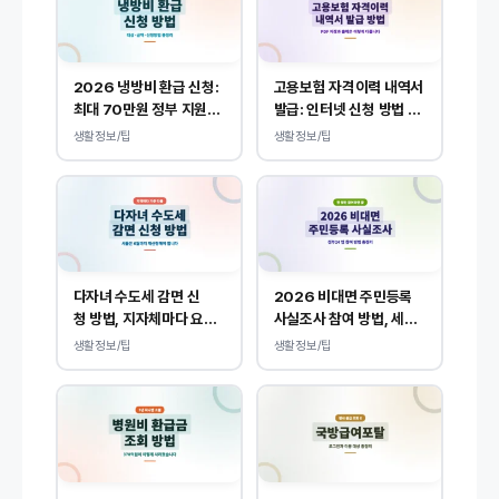
2026 냉방비 환급 신청:
고용보험 자격이력 내역서
최대 70만원 정부 지원됩
발급: 인터넷 신청 방법 및
니다.
PDF 양식 출력
생활정보/팁
생활정보/팁
다자녀 수도세 감면 신
2026 비대면 주민등록
청 방법, 지자체마다 요금
사실조사 참여 방법, 세대
할인 기준이 다릅니다.
원 한 명만 하면 됩니다.
생활정보/팁
생활정보/팁