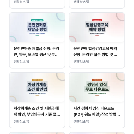
조회 안내
바로가기, 운전면허 민원 사이
생활정보/팁
생활정보/팁
트 접속
운전면허증 재발급 신청: 온라
운전면허 벌점감경교육 예약
인, 방문, 모바일 갱신 및 분실
신청: 온라인 접수 방법 및 비
대응
용 안내
생활정보/팁
생활정보/팁
차상위계층 조건 및 지원금 혜
사건 경위서 양식 다운로드
택 확인, 부양의무자 기준 없
(PDF, 워드 파일) 작성 방법
이 소득, 재산만 봅니다.
및 예시
생활정보/팁
생활정보/팁