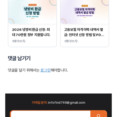
2026 냉방비 환급 신청: 최
고용보험 자격이력 내역서 발
대 70만원 정부 지원됩니다.
급: 인터넷 신청 방법 및 PDF
양식 출력
생활정보/팁
생활정보/팁
댓글 남기기
댓글을 달기 위해서는
로그인
해야합니다.
이메일 문의:
infofind746@gmail.com