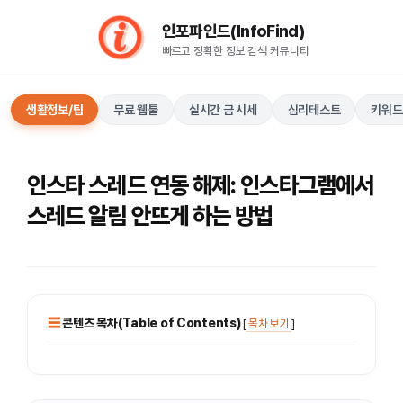
컨
인포파인드(InfoFind)​​​​
텐
빠르고 정확한 정보 검색 커뮤니티
츠
로
건
생활정보/팁
무료 웹툴
실시간 금 시세
심리테스트
키워드
너
뛰
기
인스타 스레드 연동 해제: 인스타그램에서
스레드 알림 안뜨게 하는 방법
콘텐츠 목차(Table of Contents)
[
목차 보기
]