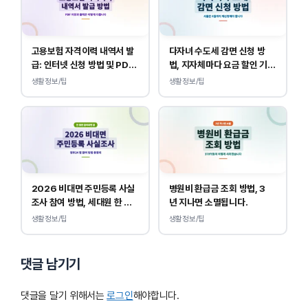
고용보험 자격이력 내역서 발
다자녀 수도세 감면 신청 방
급: 인터넷 신청 방법 및 PDF
법, 지자체마다 요금 할인 기준
양식 출력
이 다릅니다.
생활정보/팁
생활정보/팁
2026 비대면 주민등록 사실
병원비 환급금 조회 방법, 3
조사 참여 방법, 세대원 한 명
년 지나면 소멸됩니다.
만 하면 됩니다.
생활정보/팁
생활정보/팁
댓글 남기기
댓글을 달기 위해서는
로그인
해야합니다.