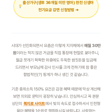
출산가구(생후 36개월 미만 영아) 한전 신생아
전기요금 감면 신청방법 ➜
시대가 선진화되면서 요즘은 이렇게 지자체에서
매월 30만
원
이라는 적지 않은 거금을 직접 통장에 현찰로 꽂아주니,
월급 쪼개기 팍팍한 와중에도 두둑한 쌈짓돈을 입금해
드리면서 부모님께 감사 인사를 크게 전하기에 참 좋은
합법적인(?) 핑계가 하나 생긴 것 같습니다.
기준 중위소득 150% 요건은 감경 혜택 때문에 막상 계산해
보면 의외로 문턱이 굉장히 낮습니다. 안심하시고 꼭 본문
상단의
복지로 사이트
에서 빛의 속도로 접수하셔서 인천형
육아 혜택을 1순위로 쟁취하시길 바랍니다. 사랑하는