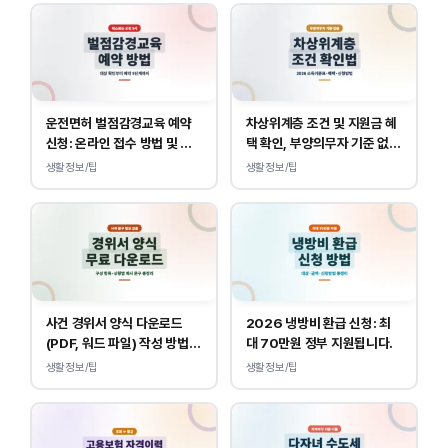
운전면허 벌점감경교육 예약
차상위계층 조건 및 지원금 혜
신청: 온라인 접수 방법 및 비
택 확인, 부양의무자 기준 없
용 안내
이 소득, 재산만 봅니다.
생활정보/팁
생활정보/팁
사건 경위서 양식 다운로드
2026 냉방비 환급 신청: 최
(PDF, 워드 파일) 작성 방법
대 70만원 정부 지원됩니다.
및 예시
생활정보/팁
생활정보/팁