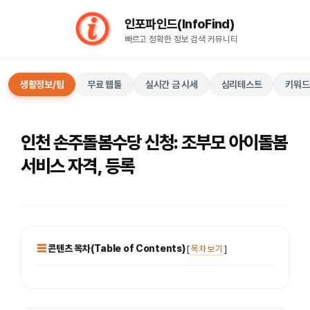
컨
인포파인드(InfoFind)​​​​
텐
빠르고 정확한 정보 검색 커뮤니티
츠
로
건
생활정보/팁
무료 웹툴
실시간 금 시세
심리테스트
키워드
너
뛰
기
인천 손주돌봄수당 신청: 조부모 아이돌봄
서비스 자격, 등록
콘텐츠 목차(Table of Contents)
[
목차 보기
]