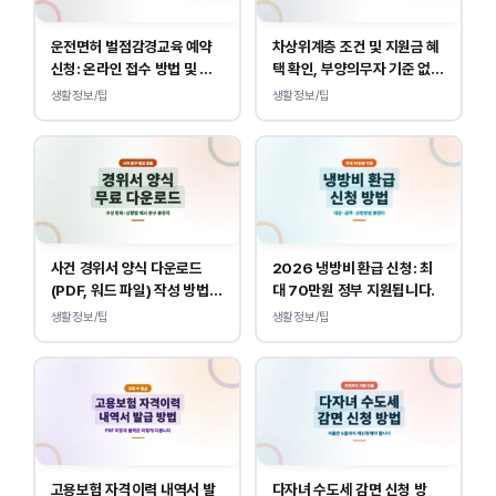
운전면허 벌점감경교육 예약
차상위계층 조건 및 지원금 혜
신청: 온라인 접수 방법 및 비
택 확인, 부양의무자 기준 없
용 안내
이 소득, 재산만 봅니다.
생활정보/팁
생활정보/팁
사건 경위서 양식 다운로드
2026 냉방비 환급 신청: 최
(PDF, 워드 파일) 작성 방법
대 70만원 정부 지원됩니다.
및 예시
생활정보/팁
생활정보/팁
고용보험 자격이력 내역서 발
다자녀 수도세 감면 신청 방