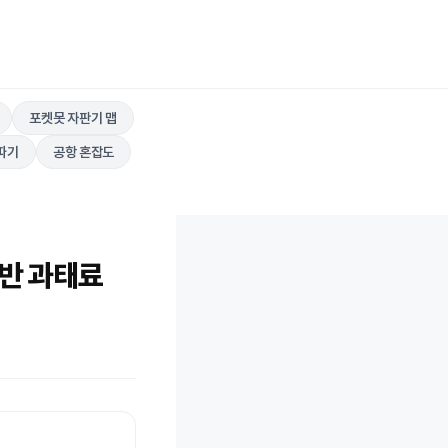
포켓못 자판기 맵
따기
공항 혼잡도
위반 과태료