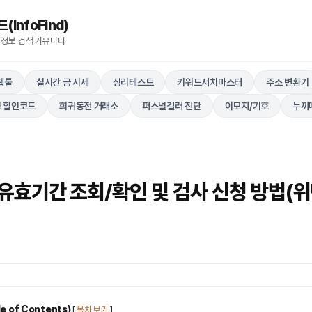
nfoFind)​​​​
 정보 검색 커뮤니티
웹툴
실시간 금 시세
심리테스트
키워드서치마스터
주소 변환기
 할인코드
희귀동전 거래소
퍼스널컬러 진단
이모지/기호
누끼
유효기간 조회/확인 및 검사 신청 방법(
 of Contents)
[
목차 보기
]