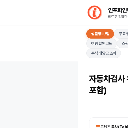
컨
인포파인드(I
텐
빠르고 정확한
츠
로
생활정보/팁
무료 
건
너
여행 할인코드
쇼핑
뛰
주식 배당금 조회
기
자동차검사 
포함)
콘텐츠 목차(Table