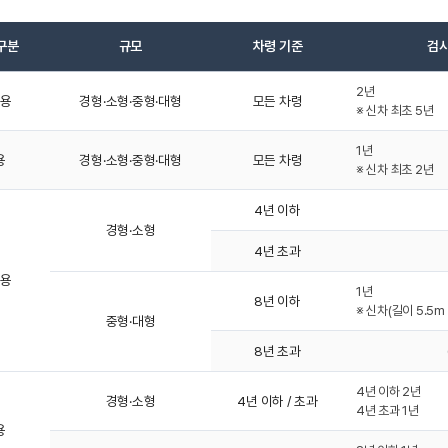
구분
규모
차령 기준
검사
2년
용
경형·소형·중형·대형
모든 차령
※ 신차 최초 5년
1년
용
경형·소형·중형·대형
모든 차령
※ 신차 최초 2년
4년 이하
경형·소형
4년 초과
용
1년
8년 이하
※ 신차(길이 5.5m
중형·대형
8년 초과
4년 이하 2년
경형·소형
4년 이하 / 초과
4년 초과 1년
용