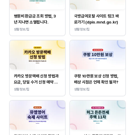
병원비 환급금 조회 방법, 3
국방급여포탈 사이트 링크 바
년 지나면 소멸됩니다.
로가기 (dpis.mnd.go.kr)
생활정보/팁
생활정보/팁
카카오 방문택배 신청 방법과
쿠팡 10만원 보상 신청 방법,
요금, 당일 수거 신청 예약 안
배상 시점은 언제 확인 될까?
내
생활정보/팁
생활정보/팁