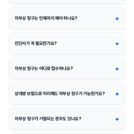
자부상 보험금은 실제 병원비 전액을 기준으로 계산하는 것이 아니
라, 가입한 특약 금액과 상해등급별 지급 비율에 따라 정해집니다.
+
자부상 청구는 언제까지 해야 하나요?
그래서 같은 사고라도 상해등급에 따라 지급 금액이 달라질 수 있습
니다.
일반적으로 보험금 청구권은 사고일로부터 3년 이내 행사해야 합
니다. 다만 사고 후 시간이 너무 지나면 서류 준비나 심사가 번거로
+
진단서가 꼭 필요한가요?
워질 수 있어 가능한 빨리 접수하는 것이 좋습니다.
경미한 사고에서는 진료확인서나 통원확인서로 대체 가능한 경우
도 있지만, 상해등급 판단이나 지급 심사를 위해 진단서를 요구하는
+
자부상 청구는 어디로 접수하나요?
보험사가 많습니다. 가장 안전한 방법은 병원에서 진단서를 발급받
아 제출하는 것입니다.
가입한 자동차보험 회사로 접수하면 됩니다. 대부분 보험사 모바일
앱, 홈페이지, 이메일, 팩스, 우편, 지점 방문 접수를 모두 지원합니
+
상대방 보험으로 처리해도 자부상 청구가 가능한가요?
다.
네. 상대방 대인접수로 병원 치료를 받더라도 본인 자동차보험에 자
부상 특약이 가입되어 있다면 별도로 자부상 보험금을 청구할 수 있
+
자부상 청구가 거절되는 경우도 있나요?
는 경우가 많습니다. 다만 중복 지급 여부는 약관에 따라 달라질 수
있습니다.
네. 특약 미가입, 면책 사유 해당, 사고와 부상 사이의 인과관계 부