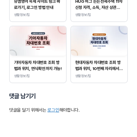
뮤엠영어 숙제 사이트 링크 바
HUG 허그 든든전세주택 11차
로가기, 로그인 방법 안내
신청 자격, 소득, 자산 상관없
이 가능합니다.
생활정보/팁
생활정보/팁
기아자동차 차대번호 조회 방
현대자동차 차대번호 조회 방
법과 위치, 연식확인까지 가능!
법과 위치, 10번째 자리에서
연식 확인!
생활정보/팁
생활정보/팁
댓글 남기기
댓글을 달기 위해서는
로그인
해야합니다.