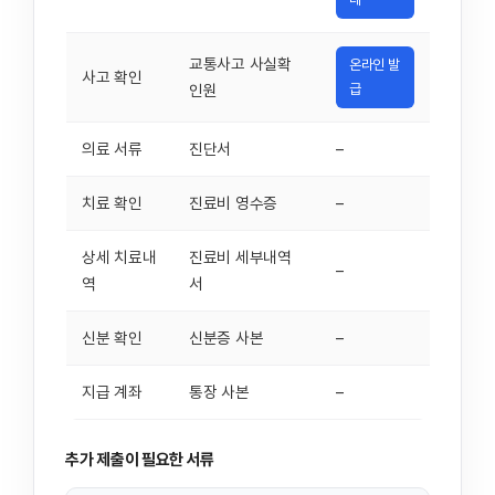
교통사고 사실확
온라인 발
사고 확인
인원
급
의료 서류
진단서
–
치료 확인
진료비 영수증
–
상세 치료내
진료비 세부내역
–
역
서
신분 확인
신분증 사본
–
지급 계좌
통장 사본
–
추가 제출이 필요한 서류