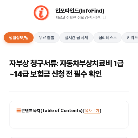
컨
인포파인드(InfoFind)​​​​
텐
빠르고 정확한 정보 검색 커뮤니티
츠
로
건
생활정보/팁
무료 웹툴
실시간 금 시세
심리테스트
키워드
너
뛰
기
자부상 청구서류: 자동차부상치료비 1급
~14급 보험금 신청 전 필수 확인
콘텐츠 목차(Table of Contents)
[
목차 보기
]