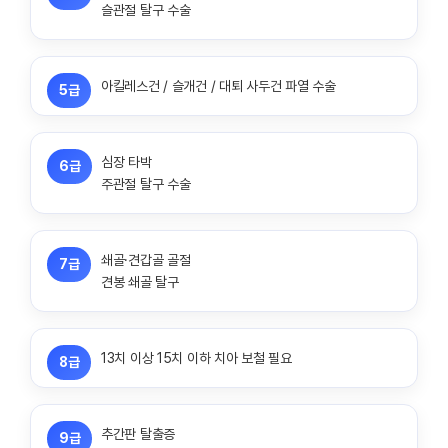
슬관절 탈구 수술
아킬레스건 / 슬개건 / 대퇴 사두건 파열 수술
5급
심장 타박
6급
주관절 탈구 수술
쇄골·견갑골 골절
7급
견봉 쇄골 탈구
13치 이상 15치 이하 치아 보철 필요
8급
추간판 탈출증
9급