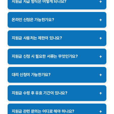
+
지원금 지급 방식은 어떻게 되나요?
반드시 기간 내에 신청해야 합니다.
지원금은 정읍사랑상품권 또는 계좌이체를 통해 지급됩니다. 신청
시 지급 방식을 선택할 수 있으며, 정읍사랑상품권을 선택하면
+
온라인 신청은 가능한가요?
지역 경제 활성화에 도움이 됩니다.
온라인 신청은 정읍시청 홈페이지를 통해 가능합니다. 온라인
신청 시 본인 인증이 필요하며, 신청 후에는 접수 확인 문자를 받게
+
지원금 사용처는 제한이 있나요?
됩니다.
정읍사랑상품권으로 지급된 지원금은 정읍시 내 가맹점에서만
사용 가능합니다. 일부 대형마트나 유흥업소에서는 사용이 제한될
+
지원금 신청 시 필요한 서류는 무엇인가요?
수 있으니 사용 전에 가맹점 여부를 확인하시기 바랍니다.
지원금 신청 시에는 신분증(주민등록증, 운전면허증 등)과
신청서를 제출해야 합니다. 외국인의 경우 외국인 등록증을 함께
+
대리 신청이 가능한가요?
제출해야 하며, 대리 신청 시에는 위임장이 필요합니다.
대리 신청은 가능합니다. 대리 신청 시에는 신청자의 신분증
사본과 위임장을 제출해야 하며, 대리인의 신분증도 함께
+
지원금 수령 후 유효 기간이 있나요?
제출해야 합니다.
정읍사랑상품권으로 지급된 지원금의 유효 기간은 발행일로부터
1년입니다. 유효 기간이 지나면 사용이 불가능하니 기간 내에
+
지원금 관련 문의는 어디로 해야 하나요?