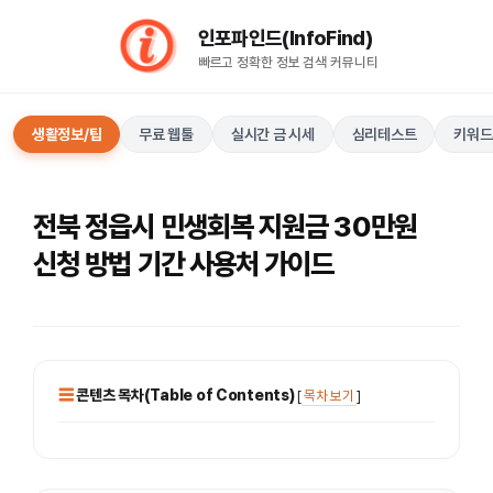
컨
인포파인드(InfoFind)​​​​
텐
빠르고 정확한 정보 검색 커뮤니티
츠
로
건
생활정보/팁
무료 웹툴
실시간 금 시세
심리테스트
키워드
너
뛰
기
전북 정읍시 민생회복 지원금 30만원
신청 방법 기간 사용처 가이드
콘텐츠 목차(Table of Contents)
[
목차 보기
]