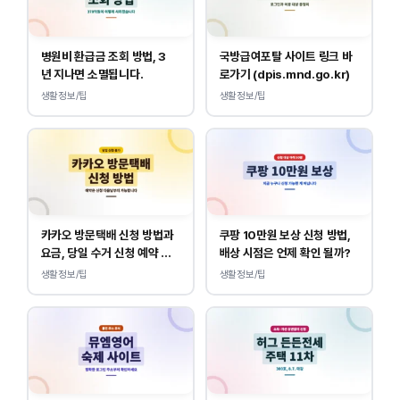
병원비 환급금 조회 방법, 3
국방급여포탈 사이트 링크 바
년 지나면 소멸됩니다.
로가기 (dpis.mnd.go.kr)
생활정보/팁
생활정보/팁
카카오 방문택배 신청 방법과
쿠팡 10만원 보상 신청 방법,
요금, 당일 수거 신청 예약 안
배상 시점은 언제 확인 될까?
내
생활정보/팁
생활정보/팁