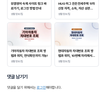
뮤엠영어 숙제 사이트 링크 바
HUG 허그 든든전세주택 11차
로가기, 로그인 방법 안내
신청 자격, 소득, 자산 상관없
이 가능합니다.
생활정보/팁
생활정보/팁
기아자동차 차대번호 조회 방
현대자동차 차대번호 조회 방
법과 위치, 연식확인까지 가능!
법과 위치, 10번째 자리에서
연식 확인!
생활정보/팁
생활정보/팁
댓글 남기기
댓글을 달기 위해서는
로그인
해야합니다.