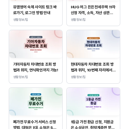
뮤엠영어 숙제 사이트 링크 바
HUG 허그 든든전세주택 11차
로가기, 로그인 방법 안내
신청 자격, 소득, 자산 상관없
이 가능합니다.
생활정보/팁
생활정보/팁
기아자동차 차대번호 조회 방
현대자동차 차대번호 조회 방
법과 위치, 연식확인까지 가능!
법과 위치, 10번째 자리에서
연식 확인!
생활정보/팁
생활정보/팁
폐가전 무료수거 서비스 신청
1등급 가전 환급 신청, 지원금
방법, 대형은 1대, 소형은 5개
은 소상공인, 취약계층만 받