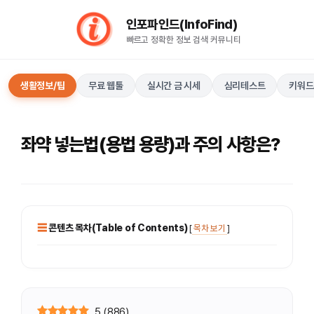
컨
인포파인드(InfoFind)​​​​
텐
빠르고 정확한 정보 검색 커뮤니티
츠
로
건
생활정보/팁
무료 웹툴
실시간 금 시세
심리테스트
키워드
너
뛰
기
좌약 넣는법(용법 용량)과 주의 사항은?
콘텐츠 목차(Table of Contents)
[
목차 보기
]
5
(
886
)