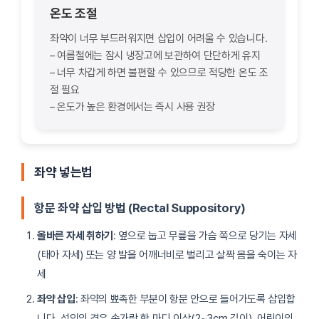
온도 조절
좌약이 너무 부드러워지면 삽입이 어려울 수 있습니다.
– 여름철에는 잠시 냉장고에 보관하여 단단하게 유지
– 너무 차갑게 하면 불편할 수 있으므로 적당한 온도 조
절 필요
– 온도가 높은 환경에서는 즉시 사용 권장
좌약 넣는법
항문 좌약 삽입 방법 (Rectal Suppository)
올바른 자세 취하기
: 옆으로 눕고 무릎을 가슴 쪽으로 당기는 자세
(태아 자세) 또는 양 발을 어깨너비로 벌리고 살짝 몸을 숙이는 자
세
좌약 삽입
: 좌약의 뾰족한 부분이 항문 안으로 들어가도록 삽입합
니다. 성인의 경우 손가락 한 마디 이상(2~3cm 깊이), 어린이의