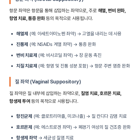
항문 좌약은 항문을 통해 삽입하는 좌약으로, 주로
해열, 변비 완화,
항염 치료, 통증 완화
등의 목적으로 사용됩니다.
해열제
(예: 아세트아미노펜 좌약) → 고열을 내리는 데 사용
진통제
(예: NSAIDs 계열 좌약) → 통증 완화
변비 치료제
(예: 비사코딜 좌약) → 장 운동 촉진
치질 치료제
(예: 항염 및 진통 성분 포함) → 항문 주변 염증 완화
질 좌약 (Vaginal Suppository)
질 좌약은 질 내부에 삽입하는 좌약으로,
질염 치료, 호르몬 치료,
항생제 투여
등의 목적으로 사용됩니다.
항진균제
(예: 클로트리마졸, 미코나졸) → 질 칸디다 감염 치료
호르몬제
(예: 에스트로겐 좌약) → 폐경기 여성의 질 건조증 완화
항생제 좌약
→ 세균성 질염 치료