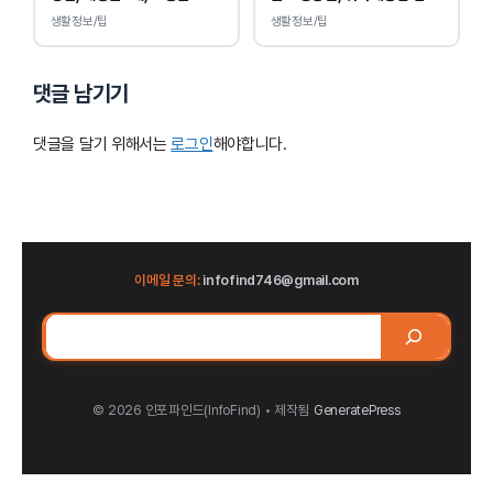
부터 무상입니다.
을 수 있습니다.
생활정보/팁
생활정보/팁
댓글 남기기
댓글을 달기 위해서는
로그인
해야합니다.
이메일 문의:
infofind746@gmail.com
검
색
© 2026 인포파인드(InfoFind)​​​​
• 제작됨
GeneratePress