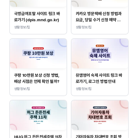
국방급여포탈 사이트 링크 바
카카오 방문택배 신청 방법과
로가기 (dpis.mnd.go.kr)
요금, 당일 수거 신청 예약 안
내
생활정보/팁
생활정보/팁
쿠팡 10만원 보상 신청 방법,
뮤엠영어 숙제 사이트 링크 바
배상 시점은 언제 확인 될까?
로가기, 로그인 방법 안내
생활정보/팁
생활정보/팁
HUG 허그 든든전세주택 11차
기아자동차 차대번호 조회 방