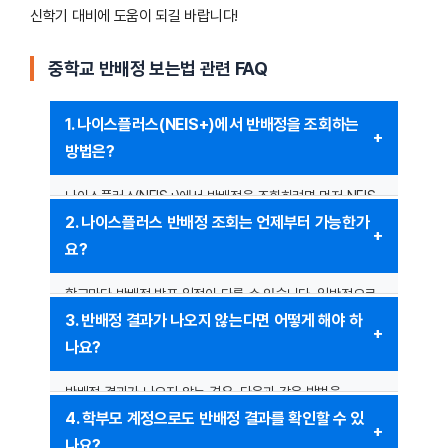
신학기 대비에 도움이 되길 바랍니다!
중학교 반배정 보는법 관련 FAQ
1. 나이스플러스(NEIS+)에서 반배정을 조회하는
방법은?
나이스플러스(NEIS+)에서 반배정을 조회하려면 먼저 NEIS
공식 웹사이트(
www.neis.go.kr
)에 접속해야 합니다.
2. 나이스플러스 반배정 조회는 언제부터 가능한가
로그인 후 학생 또는 학부모 계정으로 접속하여 ‘학급배정’
요?
또는 ‘학생정보’ 메뉴에서 반배정 결과를 확인할 수 있습니다.
정확한 절차는 학교마다 다를 수 있으므로, 각 학교에서
학교마다 반배정 발표 일정이 다를 수 있습니다. 일반적으로
제공하는 가이드를 참고하는 것이 좋습니다.
학년 초(1~2월) 또는 학기 시작 직전(8~9월)에 반배정
3. 반배정 결과가 나오지 않는다면 어떻게 해야 하
결과가 업데이트됩니다. 일부 학교는 학급 구성 확정 후
나요?
공지하는 경우도 있으므로, 정확한 일정은 해당 학교의
공지를 확인하거나 담임 선생님께 문의하는 것이 좋습니다.
반배정 결과가 나오지 않는 경우, 다음과 같은 방법을
시도해볼 수 있습니다:
4. 학부모 계정으로도 반배정 결과를 확인할 수 있
– NEIS 시스템이 업데이트되는 동안 일시적으로 결과가
나요?