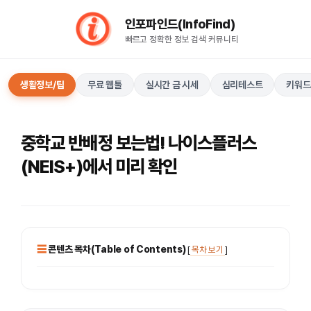
컨
인포파인드(InfoFind)​​​​
텐
빠르고 정확한 정보 검색 커뮤니티
츠
로
건
생활정보/팁
무료 웹툴
실시간 금 시세
심리테스트
키워드
너
뛰
기
중학교 반배정 보는법! 나이스플러스
(NEIS+)에서 미리 확인
콘텐츠 목차(Table of Contents)
[
목차 보기
]