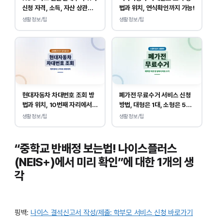
신청 자격, 소득, 자산 상관없
법과 위치, 연식확인까지 가능!
이 가능합니다.
생활정보/팁
생활정보/팁
현대자동차 차대번호 조회 방
폐가전 무료수거 서비스 신청
법과 위치, 10번째 자리에서
방법, 대형은 1대, 소형은 5개
연식 확인!
부터 무상입니다.
생활정보/팁
생활정보/팁
“중학교 반배정 보는법! 나이스플러스
(NEIS+)에서 미리 확인”에 대한 1개의 생
각
핑백:
나이스 결석신고서 작성/제출: 학부모 서비스 신청 바로가기