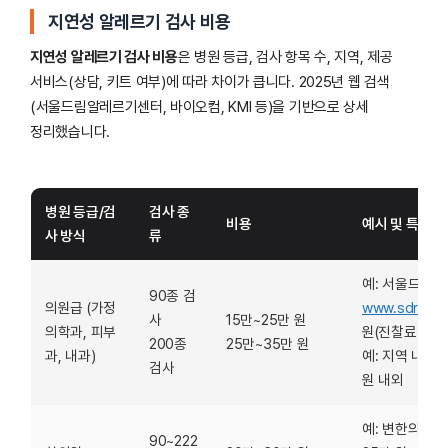
지연성 알레르기 검사 비용
지연성 알레르기 검사 비용
은 병원 등급, 검사 항목 수, 지역, 제공
서비스(상담, 키트 여부)에 따라 차이가 큽니다. 2025년 웹 검색
(서울드림알레르기센터, 바이오컴, KMI 등)을 기반으로 상세
정리했습니다.
병원 등급/검
검사 종
비용
예시 및 특징
사 방식
류
예: 서울드림
90종 검
의원급 (가정
www.sdreame
사
15만~25만 원
의학과, 피부
원(진찰료 별도
200종
25만~35만 원
과, 내과)
예: 지역 내과(강
검사
원 내외
예: 변한의원(
w
90~222