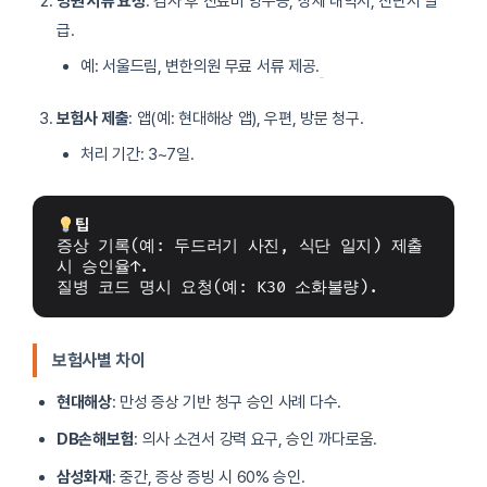
병원 서류 요청
: 검사 후 진료비 영수증, 상세 내역서, 진단서 발
급.
예: 서울드림, 변한의원 무료 서류 제공.
보험사 제출
: 앱(예: 현대해상 앱), 우편, 방문 청구.
처리 기간: 3~7일.
팁
증상 기록(예: 두드러기 사진, 식단 일지) 제출 
시 승인율↑.
질병 코드 명시 요청(예: K30 소화불량).
보험사별 차이
현대해상
: 만성 증상 기반 청구 승인 사례 다수.
DB손해보험
: 의사 소견서 강력 요구, 승인 까다로움.
삼성화재
: 중간, 증상 증빙 시 60% 승인.