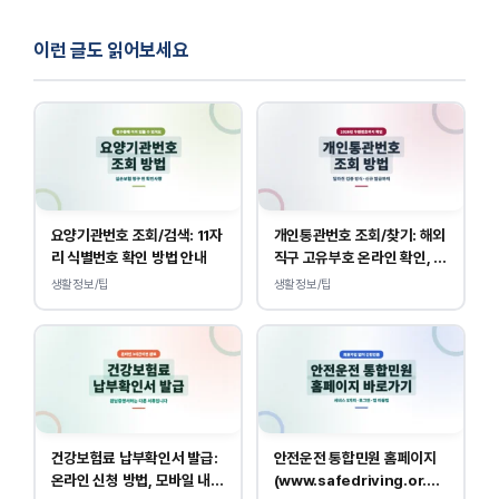
이런 글도 읽어보세요
요양기관번호 조회/검색: 11자
개인통관번호 조회/찾기: 해외
리 식별번호 확인 방법 안내
직구 고유부호 온라인 확인, 발
급 방법
생활정보/팁
생활정보/팁
건강보험료 납부확인서 발급:
안전운전 통합민원 홈페이지
온라인 신청 방법, 모바일 내역
(www.safedriving.or.kr)