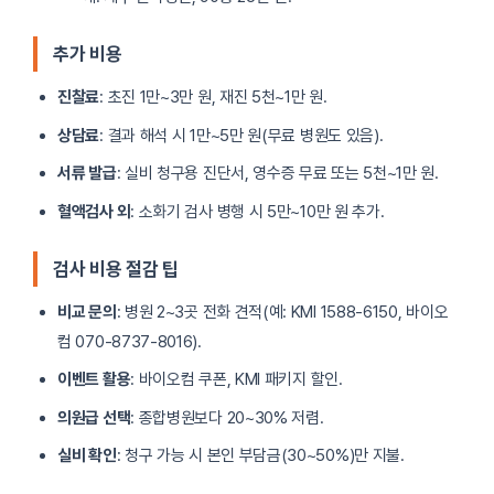
추가 비용
진찰료
: 초진 1만~3만 원, 재진 5천~1만 원.
상담료
: 결과 해석 시 1만~5만 원(무료 병원도 있음).
서류 발급
: 실비 청구용 진단서, 영수증 무료 또는 5천~1만 원.
혈액검사 외
: 소화기 검사 병행 시 5만~10만 원 추가.
검사 비용 절감 팁
비교 문의
: 병원 2~3곳 전화 견적(예: KMI 1588-6150, 바이오
컴 070-8737-8016).
이벤트 활용
: 바이오컴 쿠폰, KMI 패키지 할인.
의원급 선택
: 종합병원보다 20~30% 저렴.
실비 확인
: 청구 가능 시 본인 부담금(30~50%)만 지불.