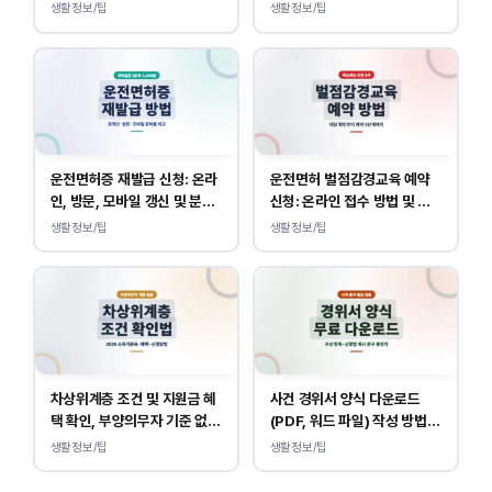
조회 안내
바로가기, 운전면허 민원 사이
생활정보/팁
생활정보/팁
트 접속
운전면허증 재발급 신청: 온라
운전면허 벌점감경교육 예약
인, 방문, 모바일 갱신 및 분실
신청: 온라인 접수 방법 및 비
대응
용 안내
생활정보/팁
생활정보/팁
차상위계층 조건 및 지원금 혜
사건 경위서 양식 다운로드
택 확인, 부양의무자 기준 없
(PDF, 워드 파일) 작성 방법
이 소득, 재산만 봅니다.
및 예시
생활정보/팁
생활정보/팁