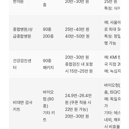
한의원
20만~30만 원
25만 원
종
특징: 식이 요법
예: 서울아산병
종합병원/상
90종
25만~40만 원
로 최대 50만 
급종합병원
200종
40만~50만 원
특징: 정밀 분석
행 가능
20만~30만 원
예: KMI 한국
건강검진센
90종
종합검진 내 포함
국 지점 20만~
터
패키지
시 15만~25만 원
예: 녹십자헬스
바이오컴(
www.
바이오
춤, ISO/CE 
24.9만~26.4만
컴 (90
예: 독일 R-Bi
비대면 검사
원 (쿠폰 적용 시
종)
가
키트
22만 원 가능)
기타 키
기타: 에스큐어
20만~30만 원
트
내외, 해외 항
시 비효율적