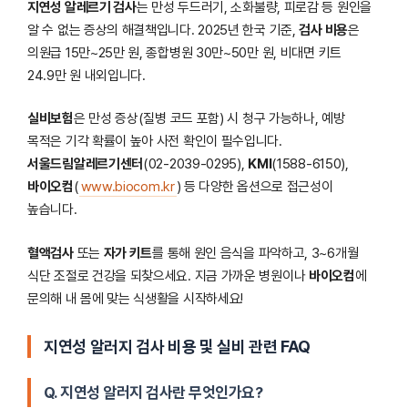
지연성 알레르기 검사
는 만성 두드러기, 소화불량, 피로감 등 원인을
알 수 없는 증상의 해결책입니다. 2025년 한국 기준,
검사 비용
은
의원급 15만~25만 원, 종합병원 30만~50만 원, 비대면 키트
24.9만 원 내외입니다.
실비보험
은 만성 증상(질병 코드 포함) 시 청구 가능하나, 예방
목적은 기각 확률이 높아 사전 확인이 필수입니다.
서울드림알레르기센터
(02-2039-0295),
KMI
(1588-6150),
바이오컴
(
www.biocom.kr
) 등 다양한 옵션으로 접근성이
높습니다.
혈액검사
또는
자가 키트
를 통해 원인 음식을 파악하고, 3~6개월
식단 조절로 건강을 되찾으세요. 지금 가까운 병원이나
바이오컴
에
문의해 내 몸에 맞는 식생활을 시작하세요!
지연성 알러지 검사 비용 및 실비 관련 FAQ
Q. 지연성 알러지 검사란 무엇인가요?