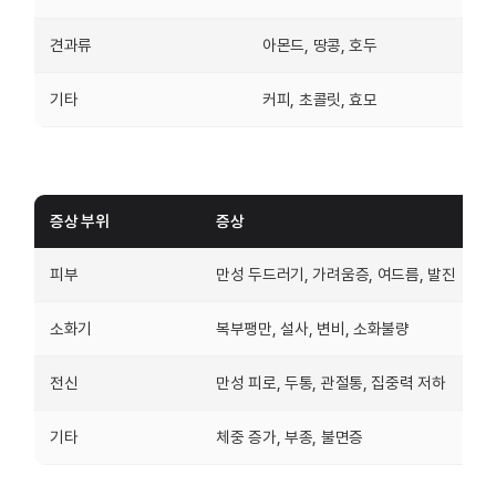
견과류
아몬드, 땅콩, 호두
기타
커피, 초콜릿, 효모
증상 부위
증상
피부
만성 두드러기, 가려움증, 여드름, 발진
소화기
복부팽만, 설사, 변비, 소화불량
전신
만성 피로, 두통, 관절통, 집중력 저하
기타
체중 증가, 부종, 불면증