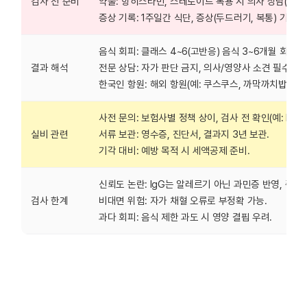
검사 전 준비
약물: 항히스타민, 스테로이드 복용 시 의사 상담(검사 
증상 기록: 1주일간 식단, 증상(두드러기, 복통) 기록 필
음식 회피: 클래스 4~6(고반응) 음식 3~6개월 회피,
결과 해석
전문 상담: 자가 판단 금지, 의사/영양사 소견 필수.
한국인 항원: 해외 항원(예: 쿠스쿠스, 까막까치밥나무)
사전 문의: 보험사별 정책 상이, 검사 전 확인(예: DB손보 
실비 관련
서류 보관: 영수증, 진단서, 결과지 3년 보관.
기각 대비: 예방 목적 시 세액공제 준비.
신뢰도 논란: IgG는 알레르기 아닌 과민증 반영, 증상 
검사 한계
비대면 위험: 자가 채혈 오류로 부정확 가능.
과다 회피: 음식 제한 과도 시 영양 결핍 우려.