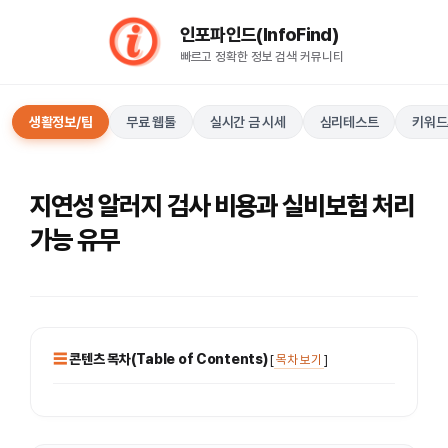
컨
인포파인드(InfoFind)​​​​
텐
빠르고 정확한 정보 검색 커뮤니티
츠
로
건
생활정보/팁
무료 웹툴
실시간 금 시세
심리테스트
키워드
너
뛰
기
지연성 알러지 검사 비용과 실비보험 처리
가능 유무
콘텐츠 목차(Table of Contents)
[
목차 보기
]