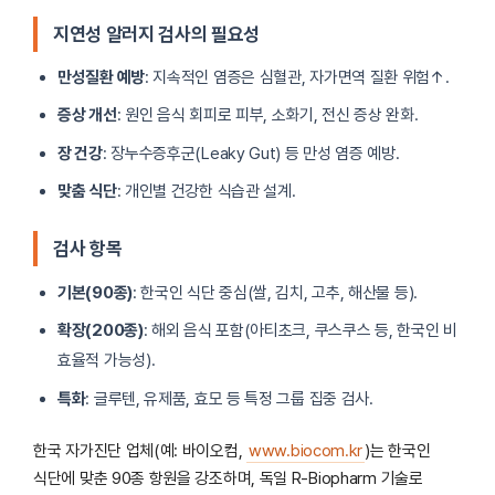
지연성 알러지 검사의 필요성
만성질환 예방
: 지속적인 염증은 심혈관, 자가면역 질환 위험↑.
증상 개선
: 원인 음식 회피로 피부, 소화기, 전신 증상 완화.
장 건강
: 장누수증후군(Leaky Gut) 등 만성 염증 예방.
맞춤 식단
: 개인별 건강한 식습관 설계.
검사 항목
기본(90종)
: 한국인 식단 중심(쌀, 김치, 고추, 해산물 등).
확장(200종)
: 해외 음식 포함(아티초크, 쿠스쿠스 등, 한국인 비
효율적 가능성).
특화
: 글루텐, 유제품, 효모 등 특정 그룹 집중 검사.
한국 자가진단 업체(예: 바이오컴,
www.biocom.kr
)는 한국인
식단에 맞춘 90종 항원을 강조하며, 독일 R-Biopharm 기술로