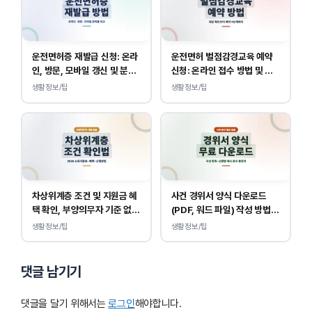
운전면허증 재발급 신청: 온라
운전면허 벌점감경교육 예약
인, 방문, 모바일 갱신 및 분실
신청: 온라인 접수 방법 및 비
대응
용 안내
생활정보/팁
생활정보/팁
차상위계층 조건 및 지원금 혜
사건 경위서 양식 다운로드
택 확인, 부양의무자 기준 없
(PDF, 워드 파일) 작성 방법
이 소득, 재산만 봅니다.
및 예시
생활정보/팁
생활정보/팁
댓글 남기기
댓글을 달기 위해서는
로그인
해야합니다.