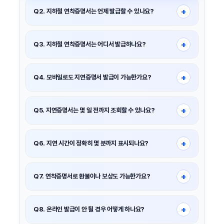
+
Q2. 지하철 연착증명서는 언제 발급할 수 있나요?
일반적으로
5분 이상 운행 지연
이 발생한 경우 발급 대상이
됩니다.
+
Q3. 지하철 연착증명서는 어디서 발급하나요?
코레일, 서울교통공사 등
운영기관 공식 홈페이지
에서 간편
지연증명서 형태로 발급할 수 있습니다.
+
Q4. 모바일로도 지연증명서 발급이 가능한가요?
네. 스마트폰에서도 운영기관 홈페이지에 접속해 PDF 저장 또는
화면 캡처 방식으로 발급 가능합니다.
+
Q5. 지연증명서는 몇 일 전까지 조회할 수 있나요?
운영기관에 따라 다르며, 보통
최근 7일~30일 이내
지연 내역만
조회 가능합니다.
+
Q6. 지연 시간이 정확히 몇 분까지 표시되나요?
지연 시간은 일반적으로
5분 단위
로 표시됩니다.
+
Q7. 연착증명서로 환불이나 보상도 가능한가요?
아니요. 연착증명서는 지각 사유 증빙용이며, 요금 환불이나
보상과는 별개입니다.
+
Q8. 온라인 발급이 안 될 경우 어떻게 하나요?