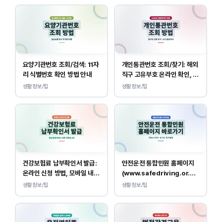
요양기관번호 조회/검색: 11자
개인통관번호 조회/찾기: 해외
리 식별번호 확인 방법 안내
직구 고유부호 온라인 확인, 발
급 방법
생활정보/팁
생활정보/팁
건강보험료 납부확인서 발급:
안전운전 통합민원 홈페이지
온라인 신청 방법, 모바일 내역
(www.safedriving.or.kr)
조회 안내
바로가기, 운전면허 민원 사이
생활정보/팁
생활정보/팁
트 접속