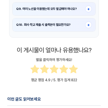
가까운 지하철역
역무실(고객안내센터)
을 방문하면 오프라인
발급이 가능합니다.
+
Q9. 여러 노선을 이용했는데 모두 발급해야 하나요?
지연이 발생한 구간의 운영기관 기준으로 각각 발급해야 할 수
있습니다.
+
Q10. 회사·학교 제출 시 출력본이 필요한가요?
대부분 PDF 파일이나 화면 캡처본도 인정되지만, 제출 기관의
내부 기준을 확인하는 것이 좋습니다.
이 게시물이 얼마나 유용했나요?
별을 클릭하여 평가하세요!
평균 평점
4.9
/ 5. 평가 집계
822
이런 글도 읽어보세요