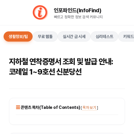
컨
인포파인드(InfoFind)​​​​
텐
빠르고 정확한 정보 검색 커뮤니티
츠
로
건
생활정보/팁
무료 웹툴
실시간 금 시세
심리테스트
키워드
너
뛰
기
지하철 연착증명서 조회 및 발급 안내:
코레일 1~9호선 신분당선
콘텐츠 목차(Table of Contents)
[
목차 보기
]