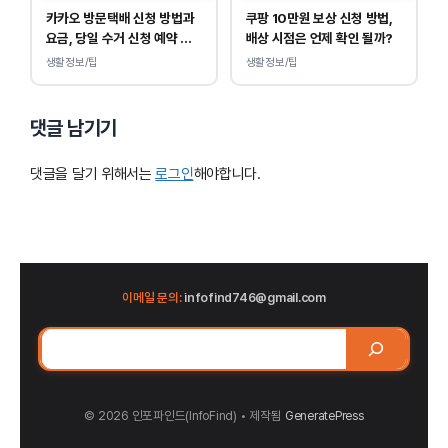
카카오 방문택배 신청 방법과
쿠팡 10만원 보상 신청 방법,
요금, 당일 수거 신청 예약 안
배상 시점은 언제 확인 될까?
내
생활정보/팁
생활정보/팁
댓글 남기기
댓글을 달기 위해서는
로그인
해야합니다.
이메일 문의:
infofind746@gmail.com
검
색
© 2026 인포파인드(InfoFind)​​​​
• 제작됨
GeneratePress