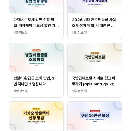
다자녀 수도세 감면 신청 방
2026 비대면 주민등록 사실
법, 지자체마다 요금 할인 기준
조사 참여 방법, 세대원 한 명
이 다릅니다.
만 하면 됩니다.
생활정보/팁
생활정보/팁
병원비 환급금 조회 방법, 3
국방급여포탈 사이트 링크 바
년 지나면 소멸됩니다.
로가기 (dpis.mnd.go.kr)
생활정보/팁
생활정보/팁