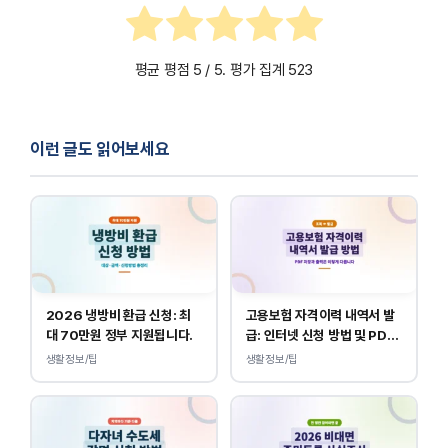
평균 평점
5
/ 5. 평가 집계
523
이런 글도 읽어보세요
2026 냉방비 환급 신청: 최
고용보험 자격이력 내역서 발
대 70만원 정부 지원됩니다.
급: 인터넷 신청 방법 및 PDF
양식 출력
생활정보/팁
생활정보/팁