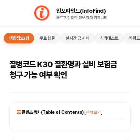
컨
인포파인드(InfoFind)​​​​
텐
빠르고 정확한 정보 검색 커뮤니티
츠
로
건
생활정보/팁
무료 웹툴
실시간 금 시세
심리테스트
키워드
너
뛰
기
질병코드 K30 질환명과 실비 보험금
청구 가능 여부 확인
콘텐츠 목차(Table of Contents)
[
목차 보기
]