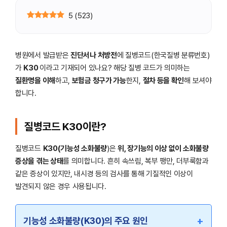
5
(
523
)
병원에서 발급받은
진단서나 처방전
에 질병코드(한국질병 분류번호)
가
K30
이라고 기재되어 있나요? 해당 질병 코드가 의미하는
질환명을 이해
하고,
보험금 청구가 가능
한지,
절차 등을 확인
해 보셔야
합니다.
질병코드 K30이란?
질병코드
K30(기능성 소화불량
)은
위, 장기능의 이상 없이 소화불량
증상을 겪는 상태
를 의미합니다. 흔히 속쓰림, 복부 팽만, 더부룩함과
같은 증상이 있지만, 내시경 등의 검사를 통해 기질적인 이상이
발견되지 않은 경우 사용됩니다.
+
기능성 소화불량(K30)의 주요 원인