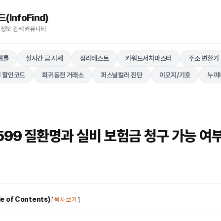
nfoFind)​​​​
 정보 검색 커뮤니티
웹툴
실시간 금 시세
심리테스트
키워드서치마스터
주소 변환기
 할인코드
희귀동전 거래소
퍼스널컬러 진단
이모지/기호
누끼
599 질환명과 실비 보험금 청구 가능 여
 of Contents)
[
목차 보기
]