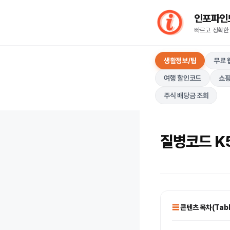
컨
인포파인드(I
텐
빠르고 정확한
츠
로
생활정보/팁
무료 
건
너
여행 할인코드
쇼핑
뛰
주식 배당금 조회
기
질병코드 K
콘텐츠 목차(Table