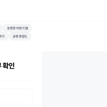
포켓못 자판기 맵
따기
공항 혼잡도
부 확인