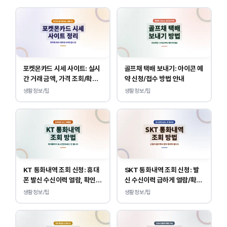
포켓몬카드 시세 사이트: 실시
골프채 택배 보내기: 아이콘 예
간 거래 금액, 가격 조회/확인
약 신청/접수 방법 안내
바로가기
생활정보/팁
생활정보/팁
KT 통화내역 조회 신청: 휴대
SKT 통화내역 조회 신청: 발
폰 발신 수신이력 열람, 확인
신 수신이력 급하게 열람/확인
하는 방법
하는 방법
생활정보/팁
생활정보/팁