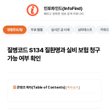
컨
인포파인드(InfoFind)​​​​
텐
빠르고 정확한 정보 검색 커뮤니티
츠
로
건
생활정보/팁
무료 웹툴
실시간 금 시세
심리테스트
키워드
너
뛰
기
질병코드 S134 질환명과 실비 보험 청구
가능 여부 확인
콘텐츠 목차(Table of Contents)
[
목차 보기
]