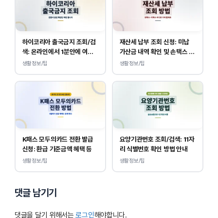
하이코리아 출국금지 조회/검
재산세 납부 조회 신청: 미납
색: 온라인에서 1분안에 여부
가산금 내역 확인 및 손택스 이
확인 하는 방법
택스 경로 안내
생활정보/팁
생활정보/팁
K패스 모두의카드 전환 발급
요양기관번호 조회/검색: 11자
신청: 환급 기준금액 혜택 등
리 식별번호 확인 방법 안내
생활정보/팁
생활정보/팁
댓글 남기기
댓글을 달기 위해서는
로그인
해야합니다.