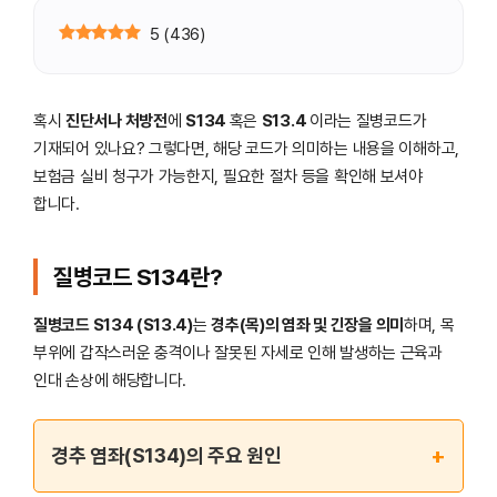
5
(
436
)
혹시
진단서나 처방전
에
S134
혹은
S13.4
이라는 질병코드가
기재되어 있나요? 그렇다면, 해당 코드가 의미하는 내용을 이해하고,
보험금 실비 청구가 가능한지, 필요한 절차 등을 확인해 보셔야
합니다.
질병코드 S134란?
질병코드 S134 (S13.4)
는
경추(목)의 염좌 및 긴장을 의미
하며, 목
부위에 갑작스러운 충격이나 잘못된 자세로 인해 발생하는 근육과
인대 손상에 해당합니다.
+
경추 염좌(S134)의 주요 원인