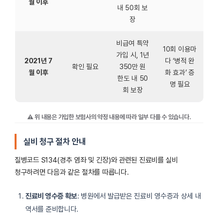
월 이후
내 50회 보
장
비급여 특약
10회 이용마
가입 시, 1년
2021년 7
다 ‘병적 완
확인 필요
350만 원
월 이후
화 효과’ 증
한도 내 50
명 필요
회 보장
⚠ 위 내용은 가입한 보험사의 약정 내용에 따라 일부 다를 수 있습니다.
실비 청구 절차 안내
질병코드 S134(경추 염좌 및 긴장)와 관련된 진료비를 실비
청구하려면 다음과 같은 절차를 따릅니다.
진료비 영수증 확보
: 병원에서 발급받은 진료비 영수증과 상세 내
역서를 준비합니다.