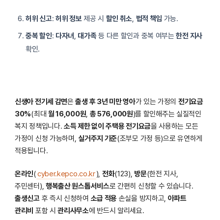
허위 신고
:
허위 정보
제공 시
할인 취소
,
법적 책임
가능.
중복 할인
:
다자녀
,
대가족
등 다른 할인과 중복 여부는
한전 지사
확인.
신생아 전기세 감면
은
출생 후 3년 미만 영아
가 있는 가정의
전기요금
30%
(최대
월 16,000원
,
총 576,000원
)를 할인해주는 실질적인
복지 정책입니다.
소득 제한 없이
주택용 전기요금
을 사용하는 모든
가정이 신청 가능하며,
실거주지 기준
(조부모 가정 등)으로 유연하게
적용됩니다.
온라인
(
cyber.kepco.co.kr
),
전화
(123),
방문
(한전 지사,
주민센터),
행복출산 원스톱서비스
로 간편히 신청할 수 있습니다.
출생신고
후 즉시 신청하여
소급 적용
손실을 방지하고,
아파트
관리비
포함 시
관리사무소
에 반드시 알리세요.