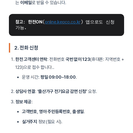
는
이메일
로 받을 수 있습니다.
참고
: 
한전ON
(
online.kepco.co.kr
) 앱으로도 신청 
가능.
2. 전화 신청
한전 고객센터 연락
: 전화번호
국번 없이 123
(휴대폰: 지역번호 +
123)으로 접수 합니다..
운영 시간:
평일 09:00~18:00
.
상담사 연결
:
‘출산가구 전기요금 감면 신청’
요청.
정보 제공
:
고객번호
,
영아 주민등록번호
,
출생일
.
실거주지
정보(필요 시).