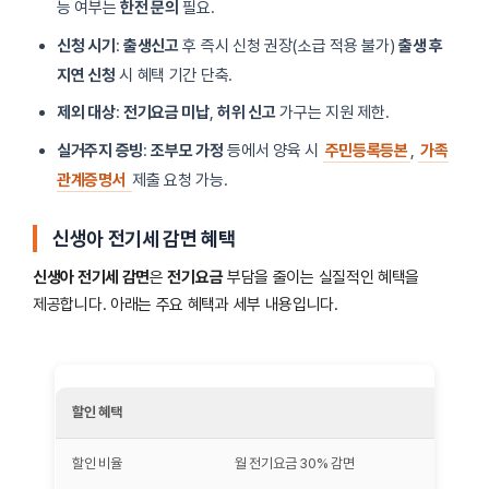
능 여부는
한전 문의
필요.
신청 시기
:
출생신고
후 즉시 신청 권장(소급 적용 불가)
출생 후
지연 신청
시 혜택 기간 단축.
제외 대상
:
전기요금 미납
,
허위 신고
가구는 지원 제한.
실거주지 증빙
:
조부모 가정
등에서 양육 시
주민등록등본
,
가족
관계증명서
제출 요청 가능.
신생아 전기세 감면 혜택
신생아 전기세 감면
은
전기요금
부담을 줄이는 실질적인 혜택을
제공합니다. 아래는 주요 혜택과 세부 내용입니다.
할인 혜택
할인 비율
월 전기요금 30% 감면