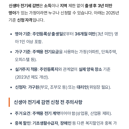
신생아 전기세 감면
은
소득
이나
지역
제한 없이
출생 후 3년 미만
영아
가 있는 가정이라면 누구나 신청할 수 있습니다. 아래는 2025년
기준
신청 자격
입니다.
영아 기준
:
주민등록상 출생일
로부터
36개월 미만
(3년 미만) 영
아 1인 이상 포함.
가구 기준
:
주택용 전기요금
을 사용하는 가정(아파트, 단독주택,
오피스텔 등).
실거주지 적용
:
주민등록지
와 관계없이
실제 양육 장소
기준
(2023년 제도 개선).
신청자
:
가구원
(부모, 조부모 등) 또는
대리인
(위임장 필요).
신생아 전기세 감면 신청 전 주의사항
주거 요건
:
주택용 전기 계약
이어야 함(상업용, 산업용 제외).
중복 할인
:
기초생활수급자
,
장애인
등 다른 복지할인과 중복 가