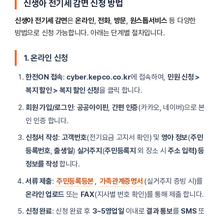
신생아 전기세 감면 신청 방법
신생아 전기세 감면
은
온라인
,
전화
,
방문
,
원스톱서비스
등 다양한
방법으로 신청 가능합니다. 아래는 단계별 절차입니다.
1. 온라인 신청
한전ON 접속
:
cyber.kepco.co.kr
에 접속하여,
민원 신청 >
복지 할인 > 복지 할인 신청
을 클릭 합니다.
회원 가입/로그인
:
공공아이핀
,
간편 인증
(카카오, 네이버)으로 본
인 인증 합니다.
신청서 작성
:
고객번호
(전기요금 고지서 확인) 및
영아 정보
(
주민
등록번호
,
출생일
)
실거주지
(
주민등록지
외 장소 시
주소 입력) 등
정보를 작성
합니다.
서류 제출
:
주민등록등본
,
가족관계증명서
(실거주지 증빙 시)를
온라인 업로드
또는
FAX
(지사별 번호 확인)를 통해 제출 합니다.
신청 완료
: 신청 완료 후
3~5영업일
이내로
결과 통보
를
SMS
또