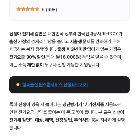
5
(
998
)
신생아 전기세 감면
은 대한민국 정부와 한국전력공사(KEPCO)가
출산 가정
의 경제적 부담을 줄이고
저출생 문제
를 완화하기 위해
제공하는 복지 정책입니다.
출생 후 3년 미만 영아
가 있는 가정은
전기요금 30% 할인
(최대
월 16,000원
) 혜택을 받을 수 있으며,
이는
소득 제한 없이
누구나 신청 가능한 지원입니다.
 행복출산 원스톱서비스 신청 바로가기
특히
신생아
양육 시 늘어나는
냉난방기기
및
가전제품
사용으로
인한 전기요금 부담을 줄이는 데 큰 도움이 됩니다. 본 글은
신생아
전기세 감면
의
대상
,
혜택
,
신청 방법
,
주의사항
등을 자세하게 설명
합니다.