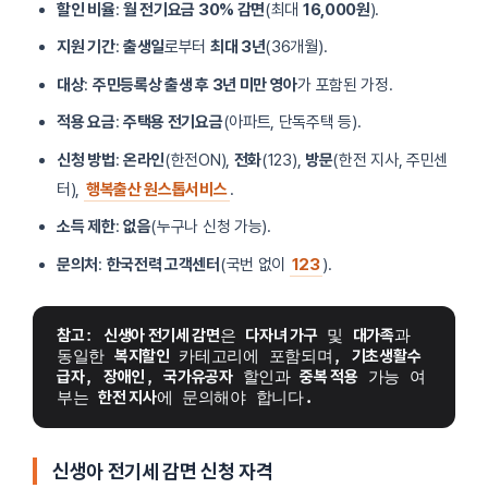
할인 비율
:
월 전기요금 30% 감면
(최대
16,000원
).
지원 기간
:
출생일
로부터
최대 3년
(36개월).
대상
:
주민등록상 출생 후 3년 미만 영아
가 포함된 가정.
적용 요금
:
주택용 전기요금
(아파트, 단독주택 등).
신청 방법
:
온라인
(한전ON),
전화
(123),
방문
(한전 지사, 주민센
터),
행복출산 원스톱서비스
.
소득 제한
:
없음
(누구나 신청 가능).
문의처
:
한국전력 고객센터
(국번 없이
123
).
참고
: 
신생아 전기세 감면
은 
다자녀 가구
 및 
대가족
과 
동일한 
복지할인
 카테고리에 포함되며, 
기초생활수
급자
, 
장애인
, 
국가유공자
 할인과 
중복 적용
 가능 여
부는 
한전 지사
에 문의해야 합니다.
신생아 전기세 감면 신청 자격