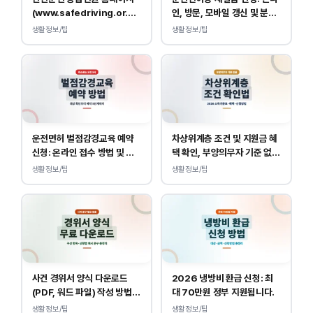
(www.safedriving.or.kr)
인, 방문, 모바일 갱신 및 분실
바로가기, 운전면허 민원 사이
대응
생활정보/팁
생활정보/팁
트 접속
운전면허 벌점감경교육 예약
차상위계층 조건 및 지원금 혜
신청: 온라인 접수 방법 및 비
택 확인, 부양의무자 기준 없
용 안내
이 소득, 재산만 봅니다.
생활정보/팁
생활정보/팁
사건 경위서 양식 다운로드
2026 냉방비 환급 신청: 최
(PDF, 워드 파일) 작성 방법
대 70만원 정부 지원됩니다.
및 예시
생활정보/팁
생활정보/팁