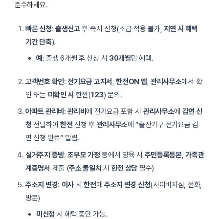
준수하세요.
빠른 신청
:
출생신고
후 즉시 신청(소급 적용 불가,
지연 시 혜택
기간 단축
).
예
: 출생 6개월 후 신청 시
30개월
만 혜택.
고객번호 확인
:
전기요금 고지서
,
한전ON 앱
,
관리사무소
에서 확
인 또는
미확인 시
한전(
123
) 문의.
아파트 관리비
:
관리비
에 전기요금 포함 시
관리사무소
에
감면 신
청
전달하여
한전
신청 후
관리사무소
에 “출산가구 전기요금 감
면 신청 완료” 알림.
실거주지 증빙
:
조부모 가정
등에서 양육 시
주민등록등본
,
가족관
계증명서
제출 (
주소 불일치
시
한전 상담
필수)
주소지 변경
:
이사
시
한전
에
주소지 변경 신청
(사이버지점, 전화,
방문)
미신청
시 혜택 중단 가능.