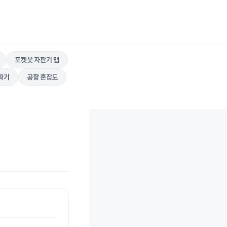
포켓못 자판기 맵
따기
공항 혼잡도