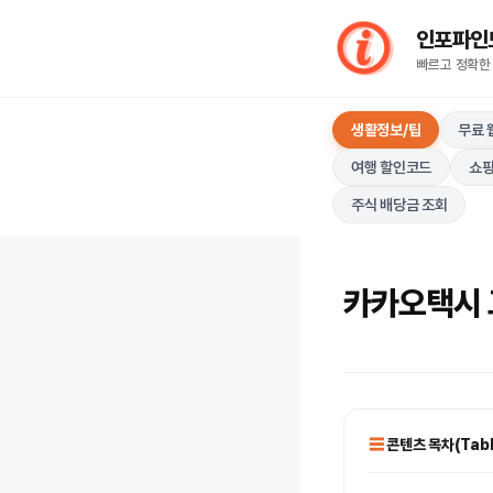
컨
인포파인드(I
텐
빠르고 정확한
츠
로
생활정보/팁
무료 
건
너
여행 할인코드
쇼핑
뛰
주식 배당금 조회
기
카카오택시 
콘텐츠 목차(Table