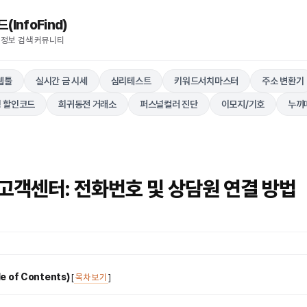
nfoFind)​​​​
 정보 검색 커뮤니티
웹툴
실시간 금 시세
심리테스트
키워드서치마스터
주소 변환기
 할인코드
희귀동전 거래소
퍼스널컬러 진단
이모지/기호
누끼
고객센터: 전화번호 및 상담원 연결 방법
 of Contents)
[
목차 보기
]