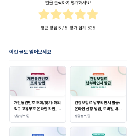
– 메인보드가 제대로 작동하는지 전문가에게 점검을
별을 클릭하여 평가하세요!
의뢰하세요.
평균 평점
5
/ 5. 평가 집계
535
이런 글도 읽어보세요
개인통관번호 조회/찾기: 해외
건강보험료 납부확인서 발급:
직구 고유부호 온라인 확인, 발
온라인 신청 방법, 모바일 내역
급 방법
조회 안내
생활정보/팁
생활정보/팁