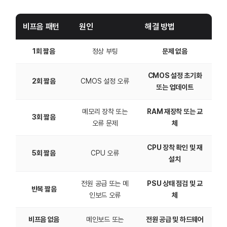
비프음 패턴
원인
해결 방법
1회 짧음
정상 부팅
문제 없음
CMOS 설정 초기화
2회 짧음
CMOS 설정 오류
또는 업데이트
메모리 장착 또는
RAM 재장착 또는 교
3회 짧음
오류 문제
체
CPU 장착 확인 및 재
5회 짧음
CPU 오류
설치
전원 공급 또는 메
PSU 상태 점검 및 교
반복 짧음
인보드 오류
체
비프음 없음
메인보드 또는
전원 공급 및 하드웨어