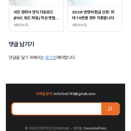
사건 경위서 양식 다운로드
2026 냉방비 환급 신청: 최
(PDF, 워드 파일) 작성 방법
대 70만원 정부 지원됩니다.
및 예시
생활정보/팁
생활정보/팁
댓글 남기기
댓글을 달기 위해서는
로그인
해야합니다.
이메일 문의:
infofind746@gmail.com
검
색
© 2026 인포파인드(InfoFind)​​​​
• 제작됨
GeneratePress