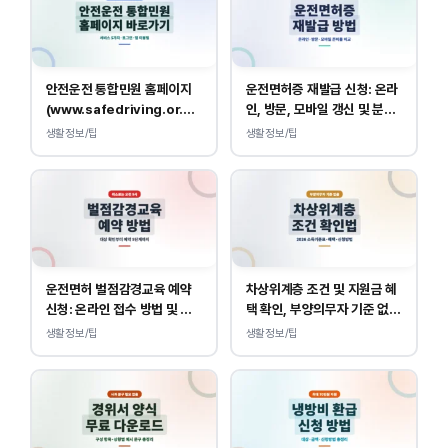
안전운전 통합민원 홈페이지
운전면허증 재발급 신청: 온라
(www.safedriving.or.kr)
인, 방문, 모바일 갱신 및 분실
바로가기, 운전면허 민원 사이
대응
생활정보/팁
생활정보/팁
트 접속
운전면허 벌점감경교육 예약
차상위계층 조건 및 지원금 혜
신청: 온라인 접수 방법 및 비
택 확인, 부양의무자 기준 없
용 안내
이 소득, 재산만 봅니다.
생활정보/팁
생활정보/팁