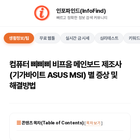
컨
인포파인드(InfoFind)​​​​
텐
빠르고 정확한 정보 검색 커뮤니티
츠
로
건
생활정보/팁
무료 웹툴
실시간 금 시세
심리테스트
키워드
너
뛰
기
컴퓨터 삐삐삐 비프음 메인보드 제조사
(기가바이트 ASUS MSI) 별 증상 및
해결방법
콘텐츠 목차(Table of Contents)
[
목차 보기
]