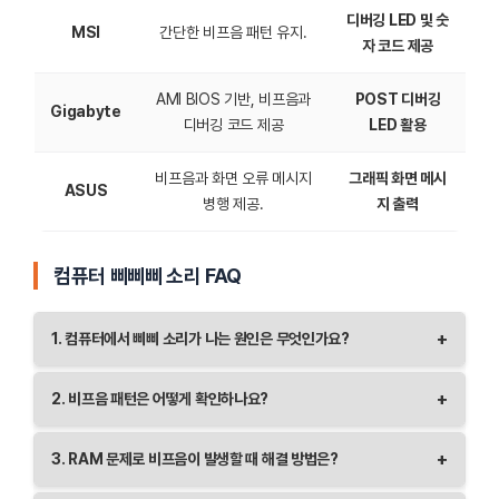
디버깅 LED 및 숫
MSI
간단한 비프음 패턴 유지.
자 코드 제공
AMI BIOS 기반, 비프음과
POST 디버깅
Gigabyte
디버깅 코드 제공
LED 활용
비프음과 화면 오류 메시지
그래픽 화면 메시
ASUS
병행 제공.
지 출력
컴퓨터 삐삐삐 소리 FAQ
+
1. 컴퓨터에서 삐삐 소리가 나는 원인은 무엇인가요?
컴퓨터에서 나는 삐삐 소리는 BIOS가 하드웨어의 문제를
+
2. 비프음 패턴은 어떻게 확인하나요?
감지했을 때 발생하는 비프음입니다. 일반적으로 메모리,
그래픽 카드, CPU, 전원 공급장치 등의 문제를 알려주며,
비프음 패턴은 BIOS 제조사마다 다릅니다. 일반적으로
+
3. RAM 문제로 비프음이 발생할 때 해결 방법은?
비프음 패턴에 따라 원인을 확인할 수 있습니다.
반복적으로 짧거나 긴 소리를 조합하여 오류를 나타냅니다.
BIOS 제조사에 따른 비프음 설명서를 참고하거나, 제조사