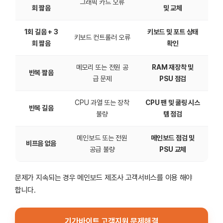
그래픽 카드 오류
회 짧음
및 교체
1회 길음 + 3
키보드 및 포트 상태
키보드 컨트롤러 오류
회 짧음
확인
메모리 또는 전원 공
RAM 재장착 및
반복 짧음
급 문제
PSU 점검
CPU 과열 또는 장착
CPU 팬 및 쿨링 시스
반복 길음
불량
템 점검
메인보드 또는 전원
메인보드 점검 및
비프음 없음
공급 불량
PSU 교체
문제가 지속되는 경우 메인보드 제조사 고객서비스를 이용 해야
합니다.
기가바이트 고객지원 문제해결