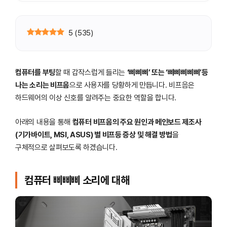
5
(
535
)
컴퓨터를 부팅
할 때 갑작스럽게 들리는
‘삐삐삐’ 또는 ‘삐삐삐삐삐’등
나는 소리는 비프음
으로 사용자를 당황하게 만듭니다. 비프음은
하드웨어의 이상 신호를 알려주는 중요한 역할을 합니다.
아래의 내용을 통해
컴퓨터 비프음의 주요 원인과 메인보드 제조사
(기가바이트, MSI, ASUS) 별 비프등 증상 및 해결 방법
을
구체적으로 살펴보도록 하겠습니다.
컴퓨터 삐삐삐 소리에 대해