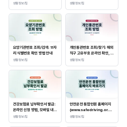
택스 경로 안내
생활정보/팁
생활정보/팁
요양기관번호 조회/검색: 11자
개인통관번호 조회/찾기: 해외
리 식별번호 확인 방법 안내
직구 고유부호 온라인 확인, 발
급 방법
생활정보/팁
생활정보/팁
건강보험료 납부확인서 발급:
안전운전 통합민원 홈페이지
온라인 신청 방법, 모바일 내역
(www.safedriving.or.kr)
조회 안내
바로가기, 운전면허 민원 사이
생활정보/팁
생활정보/팁
트 접속