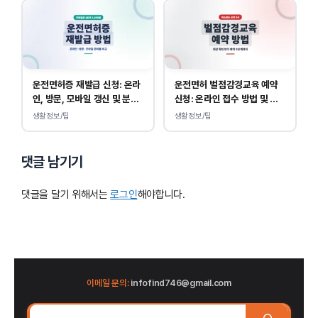
운전면허증 재발급 신청: 온라
운전면허 벌점감경교육 예약
인, 방문, 모바일 갱신 및 분실
신청: 온라인 접수 방법 및 비
대응
용 안내
생활정보/팁
생활정보/팁
댓글 남기기
댓글을 달기 위해서는
로그인
해야합니다.
이메일 문의:
infofind746@gmail.com