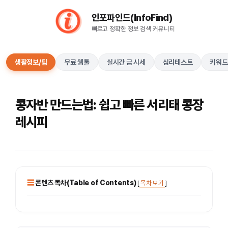
컨
인포파인드(InfoFind)​​​​
텐
빠르고 정확한 정보 검색 커뮤니티
츠
로
건
생활정보/팁
무료 웹툴
실시간 금 시세
심리테스트
키워드
너
뛰
기
콩자반 만드는법: 쉽고 빠른 서리태 콩장
레시피
콘텐츠 목차(Table of Contents)
[
목차 보기
]