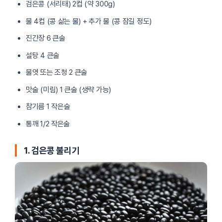
검은콩 (서리태) 2컵 (약 300g)
물 4컵 (콩 삶는 물) + 추가 물 (콩 잠길 정도)
진간장 6 큰술
설탕 4 큰술
물엿 또는 조청 2 큰술
맛술 (미림) 1 큰술 (생략 가능)
참기름 1 작은술
통깨 1/2 작은술
1. 검은콩 불리기