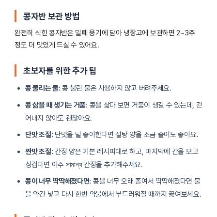
콩자반 보관 방법
완전히 식힌 콩자반은 밀폐 용기에 담아 냉장고에 보관하면 2~3주
정도 더 맛있게 드실 수 있어요.
초보자를 위한 추가 팁
콩 불리는 물:
콩 불린 물은 사용하지 않고 버려주세요.
콩 삶을 때 생기는 거품:
콩을 삶다 보면 거품이 생길 수 있는데, 걷
어내지 않아도 괜찮아요.
단맛 조절:
단맛을 덜 좋아한다면 설탕 양을 조금 줄여도 좋아요.
짠맛 조절:
간장 양은 기본 레시피대로 하고, 마지막에 간을 보고
싱겁다면 아주 সামান্য 간장을 추가해주세요.
콩이 너무 딱딱해졌다면:
콩을 너무 오래 졸여서 딱딱해졌다면 물
을 약간 넣고 다시 한번 약불에서 부드러워질 때까지 끓여보세요.