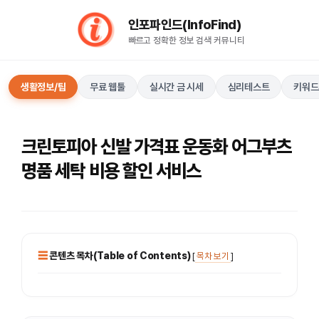
컨
인포파인드(InfoFind)​​​​
텐
빠르고 정확한 정보 검색 커뮤니티
츠
로
건
생활정보/팁
무료 웹툴
실시간 금 시세
심리테스트
키워드
너
뛰
기
크린토피아 신발 가격표 운동화 어그부츠
명품 세탁 비용 할인 서비스
콘텐츠 목차(Table of Contents)
[
목차 보기
]