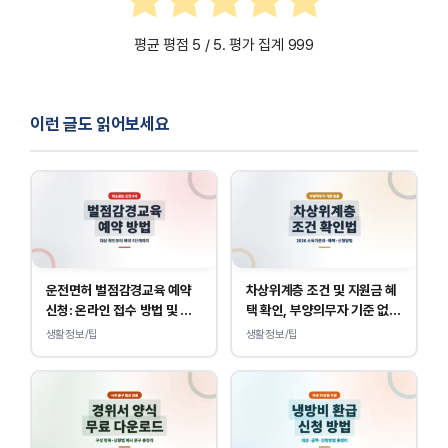
평균 평점
5
/ 5. 평가 집계
999
이런 글도 읽어보세요
운전면허 벌점감경교육 예약
차상위계층 조건 및 지원금 혜
신청: 온라인 접수 방법 및 비
택 확인, 부양의무자 기준 없
용 안내
이 소득, 재산만 봅니다.
생활정보/팁
생활정보/팁