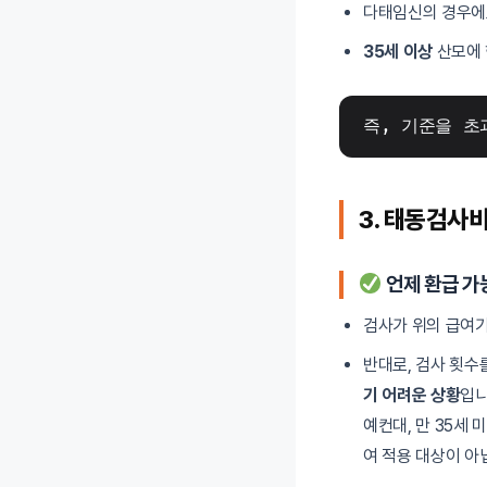
다태임신의 경우에도
35세 이상
산모에 
즉, 기준을 초
3. 태동검사
언제 환급 가
검사가 위의 급여
반대로, 검사 횟수
기 어려운 상황
입니
예컨대, 만 35세
여 적용 대상이 아