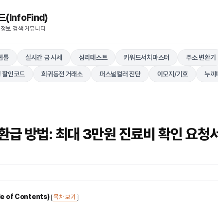
nfoFind)​​​​
 정보 검색 커뮤니티
웹툴
실시간 금 시세
심리테스트
키워드서치마스터
주소 변환기
 할인코드
희귀동전 거래소
퍼스널컬러 진단
이모지/기호
누끼
환급 방법: 최대 3만원 진료비 확인 요청
 of Contents)
[
목차 보기
]