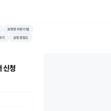
포켓못 자판기 맵
따기
공항 혼잡도
서 신청