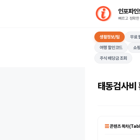
컨
인포파인드(I
텐
빠르고 정확한
츠
로
생활정보/팁
무료 
건
너
여행 할인코드
쇼핑
뛰
주식 배당금 조회
기
태동검사비 
콘텐츠 목차(Table