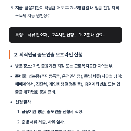
지급
:
금융기관
이 적립금 매도 후
3~5영업일 내
입금 진행
퇴직
소득세
자동 원천징수.
특징
: 
서류 간소화
, 
24시간 신청
, 
1~2분 내 완료
.
2. 퇴직연금 중도인출 오프라인 신청
방문 장소
:
가입 금융기관
지점 또는
근로복지공단
지역본부.
준비물
:
신분증
(주민등록증, 운전면허증),
증빙 서류
(사유별 상이:
매매계약서
,
진단서
,
개인회생 결정문
등),
IRP 계좌번호
또는
입
출금 계좌번호
등을 준비.
신청 절차
금융기관 방문
,
중도인출 신청서
작성.
증빙 서류
제출,
사유 심사
.