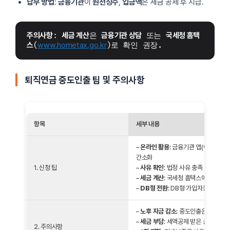
납부 방법
:
금융기관
이
원천징수
,
입금액
은 세금 공제 후 지급.
주의사항
: 
세금 계산
은 
금융기관 상담
 또는 
국세청 홈택
스
(
www.hometax.go.kr
)로 확인 권장.
퇴직연금 중도인출 팁 및 주의사항
항목
세부 내용
–
온라인 활용
: 금융기관 앱(예: KB
간소화
1. 신청 팁
–
사유 확인
: 법정 사유 충족 여부 사
–
세금 계산
: 국세청 홈택스에서 퇴직
–
DB형 전환
: DB형 가입자는 DC형으
–
노후 자금 감소
: 중도인출은 노후 자
–
세금 부담
: 세액공제 받은 금액은 기타
2. 주의사항