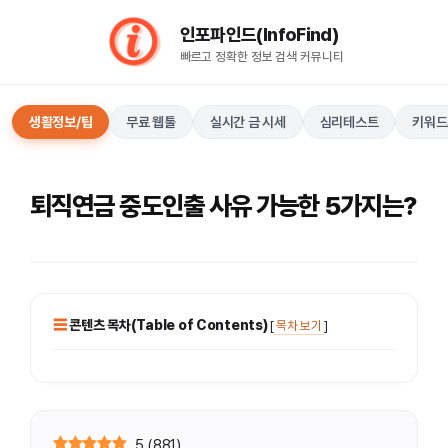
컨
인포파인드(InfoFind)​​​​
텐
빠르고 정확한 정보 검색 커뮤니티
츠
로
건
생활정보/팁
무료 웹툴
실시간 금 시세
심리테스트
키워드
너
뛰
기
퇴직연금 중도인출 사유 가능한 5가지는?
콘텐츠 목차(Table of Contents)
[
목차 보기
]
5
(
881
)