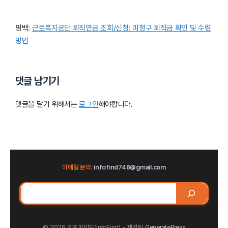
핑백:
근로복지공단 퇴직연금 조회/신청: 미청구 퇴직금 확인 및 수령
방법
댓글 남기기
댓글을 달기 위해서는
로그인
해야합니다.
이메일 문의:
infofind746@gmail.com
검
색
© 2026 인포파인드(InfoFind)​​​​
• 제작됨
GeneratePress