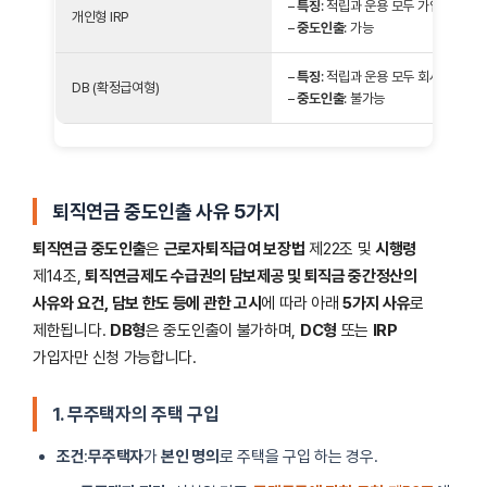
–
특징
: 적립과 운용 모두 가입자가 하
개인형 IRP
–
중도인출
: 가능
–
특징
: 적립과 운용 모두 회사가 하는
DB (확정급여형)
–
중도인출
: 불가능
퇴직연금 중도인출 사유 5가지
퇴직연금 중도인출
은
근로자퇴직급여 보장법
제22조 및
시행령
제14조,
퇴직연금제도 수급권의 담보제공 및 퇴직금 중간정산의
사유와 요건, 담보 한도 등에 관한 고시
에 따라 아래
5가지 사유
로
제한됩니다.
DB형
은 중도인출이 불가하며,
DC형
또는
IRP
가입자만 신청 가능합니다.
1. 무주택자의 주택 구입
조건
:
무주택자
가
본인 명의
로 주택을 구입 하는 경우.