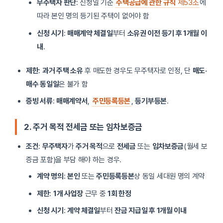
무주택자 판단
: 신청일 기준
주택공급에 관한 규칙
제53조
에
따라 본인 명의 등기된 주택이 없어야 함
신청 시기
:
매매계약 체결일
부터
소유권 이전 등기 후 1개월 이
내
.
제한
:
과거 주택 소유
후 매도한 경우도 무주택자로 인정, 단
매도·
매수 동일일
은 불가 함
증빙 서류
:
매매계약서
,
주민등록등본
,
등기부등본
.
2. 주거 목적 전세금 또는 임차보증금
조건
:
무주택자
가
주거 목적
으로
전세금
또는
임차보증금
(월세 보
증금 포함)을 부담 해야 하는 경우.
계약 명의
:
본인
또는
주민등록등본
상 동일 세대원 명의 계약
제한
:
1개 사업장
근무 중
1회 한정
신청 시기
:
계약 체결일
부터
잔금 지급일 후 1개월 이내