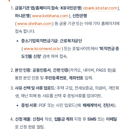
금융기관 앱/홈페이지 접속
:
KB국민은행
(
obank.kbstar.com
),
하나은행
(
www.kebhana.com
),
신한은행
(
www.shinhan.com
) 등 금융 기관 또는 아래 기타 홈페이지에
접속 합니다.
중소기업퇴직연금기금
:
근로복지공단
(
www.kcomwel.or.kr
) 또는 포털사이트에서
‘퇴직연금 중
도인출 신청’
검색 하여 접속.
본인 인증
:
공동인증서
,
간편 인증
(카카오, 네이버, PASS 등)을
통한 본인 인증 및
주민등록번호
,
계좌번호
입력.
사유 선택 및 서류 업로드
: 주택 구입, 전세보증금, 의료비, 개인회
생, 재난 피해 등 사유를 선택 후 증빙서류를 업데이트.
증빙 서류
: PDF 또는 사진 업로드(예:
매매계약서
,
진단서
).
신청 제출
:
신청서
작성,
입출금 계좌
지정 후
SMS
또는
이메일
로 신청 완료 알림.