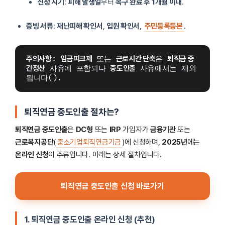
신청 시기
:
피해 발생일
부터
복구 완료 후 1개월 이내
.
증빙 서류
:
재난피해 확인서
,
입원 확인서
,
주민등록등본
.
주의사항
: 
임금피크제
 또는 
근로시간 단축
은 
퇴직금 중
간정산
 사유에 포함되나 
중도인출
 사유에서는 제외
됩니다().
퇴직연금 중도인출 절차
는?
퇴직연금 중도인출
은
DC형
또는
IRP
가입자가
금융기관
또는
근로복지공단
(
중소기업퇴직연금기금
)에 신청하며,
2025년
에는
온라인 신청
이 주류입니다. 아래는 상세 절차입니다.
퇴직연금 중도인출 신청 바로가기
1. 퇴직연금 중도인출 온라인 신청 (추천)