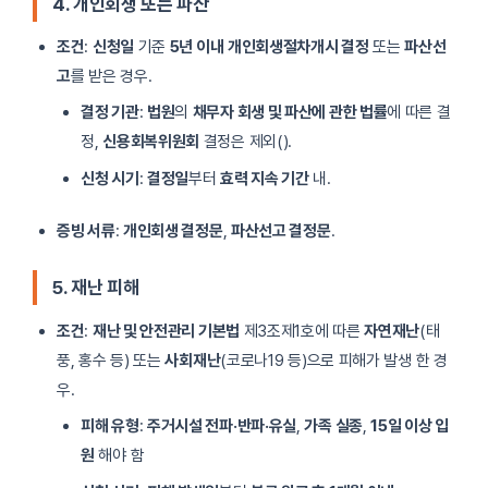
4. 개인회생 또는 파산
조건
:
신청일
기준
5년 이내
개인회생절차개시 결정
또는
파산선
고
를 받은 경우.
결정 기관
:
법원
의
채무자 회생 및 파산에 관한 법률
에 따른 결
정,
신용회복위원회
결정은 제외().
신청 시기
:
결정일
부터
효력 지속 기간
내.
증빙 서류
:
개인회생 결정문
,
파산선고 결정문
.
5. 재난 피해
조건
:
재난 및 안전관리 기본법
제3조제1호에 따른
자연재난
(태
풍, 홍수 등) 또는
사회재난
(코로나19 등)으로 피해가 발생 한 경
우.
피해 유형
:
주거시설 전파·반파·유실
,
가족 실종
,
15일 이상 입
원
해야 함