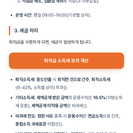
적립금 매도
,
입출금 계좌
로 지급(3~5영업일).
운영 시간
: 평일 09:00~16:00(기관별 상이).
3. 세금 처리
퇴직금을 수령하게 되면, 세금이 발생하게 됩니다.
퇴직금 소득세 모의 계산
퇴직소득세
:
중도인출
시
퇴직한 것으로 간주
,
퇴직소득세
(6~42%, 소득별 상이) 부과().
기타소득세
:
세액공제 받은 금액
의 운용수익은
16.5%
(지방소득
세 포함),
세액공제 미적용 금액
은 비과세().
비과세 한도
:
법정 사유
충족 시
운용수익
은
연금소득
으로 간주,
종합소득 과세표준
미합산().