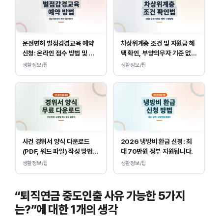
운전면허 벌점감경교육 예약
차상위계층 조건 및 지원금 혜
신청: 온라인 접수 방법 및 비
택 확인, 부양의무자 기준 없
용 안내
이 소득, 재산만 봅니다.
생활정보/팁
생활정보/팁
사건 경위서 양식 다운로드
2026 냉방비 환급 신청: 최
(PDF, 워드 파일) 작성 방법
대 70만원 정부 지원됩니다.
및 예시
생활정보/팁
생활정보/팁
“퇴직연금 중도인출 사유 가능한 5가지
는?”에 대한 1개의 생각