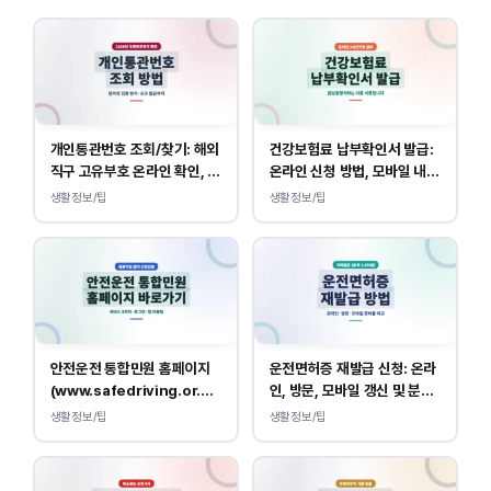
개인통관번호 조회/찾기: 해외
건강보험료 납부확인서 발급:
직구 고유부호 온라인 확인, 발
온라인 신청 방법, 모바일 내역
급 방법
조회 안내
생활정보/팁
생활정보/팁
안전운전 통합민원 홈페이지
운전면허증 재발급 신청: 온라
(www.safedriving.or.kr)
인, 방문, 모바일 갱신 및 분실
바로가기, 운전면허 민원 사이
대응
생활정보/팁
생활정보/팁
트 접속