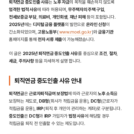
퇴직연금 중도인출 사유
는
노후 자금
의 목적을 훼손하지 않도록
엄격한 법적 사유
에 따라 허용되며,
무주택자의 주택 구입
,
전세보증금 부담
,
의료비
,
개인회생
,
재난 피해
등이 포함됩니다.
2025년
에는
디지털 금융 플랫폼
의 발전으로
온라인 신청
이
간소화되었으며,
고용노동부
(
www.moel.go.kr
)와
금융기관
홈페이지를 통해
전자 서류 제출
이 가능해졌습니다.
이 글은
2025년 퇴직연금 중도인출 사유
를 중심으로
조건
,
절차
,
세금
,
주의사항
등을 자세하게 설명 합니다.
퇴직연금 중도인출 사유 안내
퇴직연금
은
근로자퇴직급여 보장법
에 따라 근로자의
노후 소득
을
보장하는 제도로,
DB형
(회사가 적립금을 운용),
DC형
(근로자가
적립금을 운용),
IRP
(퇴직 후 개인이 관리하는 계좌)로 구분됩니다.
중도인출
은
DC형
과
IRP
가입자가
법정 사유
에 해당할 경우
적립금을 퇴직 전 인출할 수 있는 제도입니다.