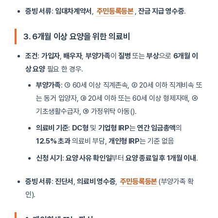
증빙 서류
:
임대차계약서
,
주민등록등본
,
잔금 지급 영수증
.
3. 6개월 이상 요양을 위한 의료비
조건
:
가입자
,
배우자
,
부양가족
이
질병
또는
부상
으로
6개월 이
상 요양
필요 한 경우.
부양가족
: ① 60세 이상 직계존속, ② 20세 이하 직계비속 또
는 동거 입양자, ③ 20세 이하 또는 60세 이상 형제자매, ④
기초생활수급자, ⑤ 가정위탁 아동().
의료비 기준
:
DC형
및
기업형 IRP
는
연간 임금총액
의
12.5% 초과
의료비 부담,
개인형 IRP
는 기준 없음
신청 시기
:
요양 사유 확인일
부터
요양 종료일 후 1개월 이내
.
증빙 서류
:
진단서
,
의료비 영수증
,
주민등록등본
(부양가족 확
인).