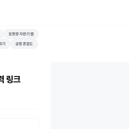
포켓못 자판기 맵
따기
공항 혼잡도
력 링크