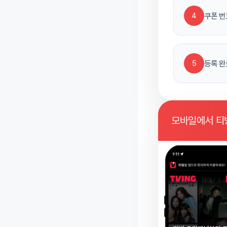
4
쿠폰 번
5
등록 완
모바일에서 티