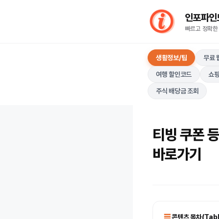
컨
인포파인드(I
텐
빠르고 정확한
츠
로
생활정보/팁
무료 
건
너
여행 할인코드
쇼핑
뛰
주식 배당금 조회
기
티빙 쿠폰 등
바로가기
콘텐츠 목차(Table