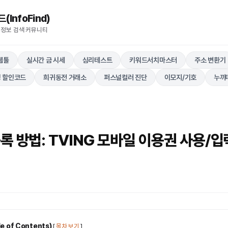
nfoFind)​​​​
 정보 검색 커뮤니티
웹툴
실시간 금 시세
심리테스트
키워드서치마스터
주소 변환기
 할인코드
희귀동전 거래소
퍼스널컬러 진단
이모지/기호
누끼
록 방법: TVING 모바일 이용권 사용/입
 of Contents)
[
목차 보기
]