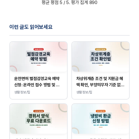
평균 평점
5
/ 5. 평가 집계
890
이런 글도 읽어보세요
운전면허 벌점감경교육 예약
차상위계층 조건 및 지원금 혜
신청: 온라인 접수 방법 및 비
택 확인, 부양의무자 기준 없
용 안내
이 소득, 재산만 봅니다.
생활정보/팁
생활정보/팁