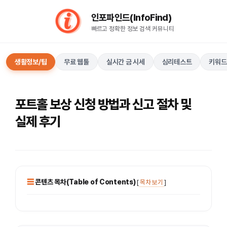
컨
인포파인드(InfoFind)​​​​
텐
빠르고 정확한 정보 검색 커뮤니티
츠
로
건
생활정보/팁
무료 웹툴
실시간 금 시세
심리테스트
키워드
너
뛰
기
포트홀 보상 신청 방법과 신고 절차 및
실제 후기
콘텐츠 목차(Table of Contents)
[
목차 보기
]