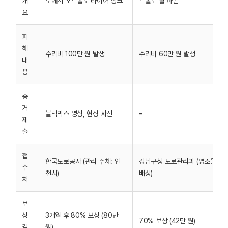
개
로에서 포트홀로 타이어 펑크
트홀로 휠 파손
요
피
해
수리비 100만 원 발생
수리비 60만 원 발생
내
용
증
거
블랙박스 영상, 현장 사진
–
제
출
접
한국도로공사 (관리 주체: 인
강남구청 도로관리과 (영조물
수
천시)
배상)
처
보
상
3개월 후 80% 보상 (80만
70% 보상 (42만 원)
결
원)