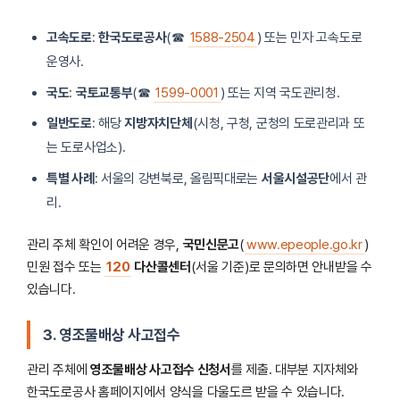
고속도로
:
한국도로공사
(☎
1588-2504
) 또는 민자 고속도로
운영사.
국도
:
국토교통부
(☎
1599-0001
) 또는 지역 국도관리청.
일반도로
: 해당
지방자치단체
(시청, 구청, 군청의 도로관리과 또
는 도로사업소).
특별 사례
: 서울의 강변북로, 올림픽대로는
서울시설공단
에서 관
리.
관리 주체 확인이 어려운 경우,
국민신문고
(
www.epeople.go.kr
)
민원 접수 또는
120
다산콜센터
(서울 기준)로 문의하면 안내받을 수
있습니다.
3. 영조물배상 사고접수
관리 주체에
영조물배상 사고접수 신청서
를 제출. 대부분 지자체와
한국도로공사 홈페이지에서 양식을 다울도르 받을 수 있습니다.