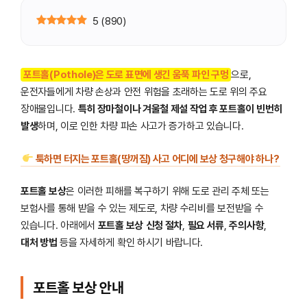
5
(
890
)
포트홀(Pothole)은 도로 표면에 생긴 움푹 파인 구멍
으로,
운전자들에게 차량 손상과 안전 위험을 초래하는 도로 위의 주요
장애물입니다.
특히 장마철이나 겨울철 제설 작업 후 포트홀이 빈번히
발생
하며, 이로 인한 차량 파손 사고가 증가하고 있습니다.
툭하면 터지는 포트홀(땅꺼짐) 사고 어디에 보상 청구해야 하나?
포트홀 보상
은 이러한 피해를 복구하기 위해 도로 관리 주체 또는
보험사를 통해 받을 수 있는 제도로, 차량 수리비를 보전받을 수
있습니다. 아래에서
포트홀 보상
신청 절차
,
필요 서류
,
주의사항
,
대처 방법
등을 자세하게 확인 하시기 바랍니다.
포트홀 보상 안내