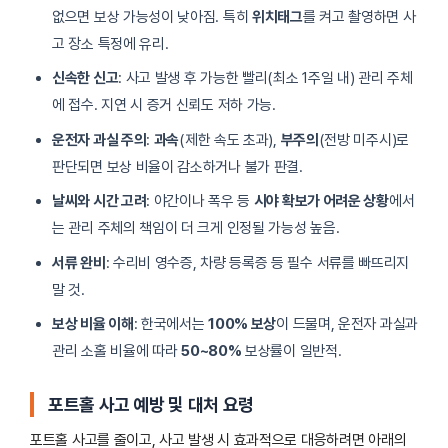
없으면 보상 가능성이 낮아짐. 특히
위치태그
를 켜고 촬영하면 사
고 장소 특정에 유리.
신속한 신고
: 사고 발생 후 가능한 빨리(최소 1주일 내) 관리 주체
에 접수. 지연 시 증거 신뢰도 저하 가능.
운전자 과실 주의
:
과속
(제한 속도 초과),
부주의
(전방 미주시)로
판단되면 보상 비율이 감소하거나 불가 판결.
날씨와 시간 고려
: 야간이나 폭우 등
시야 확보가 어려운 상황
에서
는 관리 주체의 책임이 더 크게 인정될 가능성 높음.
서류 완비
: 수리비 영수증, 차량 등록증 등 필수 서류를 빠뜨리지
말 것.
보상 비율 이해
: 한국에서는
100% 보상
이 드물며, 운전자 과실과
관리 소홀 비율에 따라
50~80%
보상률이 일반적.
포트홀 사고 예방 및 대처 요령
포트홀 사고를 줄이고, 사고 발생 시 효과적으로 대응하려면 아래의