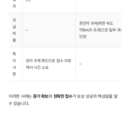
과
과
운전자 과속(제한 속도
실
–
10km/h 초과)으로 일부 과실
비
인정
율
특
이
관리 주체 확인으로 접수 과정
–
사
에서 시간 소요
항
이러한 사례는
증거 확보
와
정확한 접수
가 보상 성공의 핵심임을 알
수 있습니다.