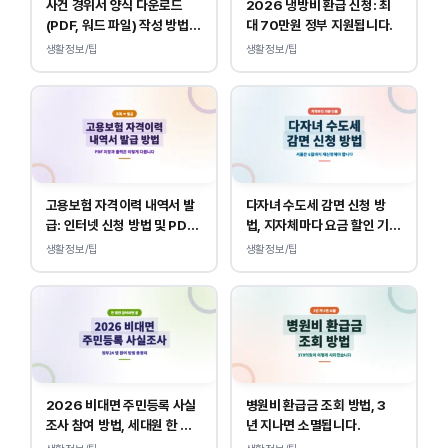
사건 경위서 양식 다운로드
2026 냉방비 환급 신청: 최
(PDF, 워드 파일) 작성 방법
대 70만원 정부 지원됩니다.
및 예시
생활정보/팁
생활정보/팁
고용보험 자격이력 내역서 발
다자녀 수도세 감면 신청 방
급: 인터넷 신청 방법 및 PDF
법, 지자체마다 요금 할인 기준
양식 출력
이 다릅니다.
생활정보/팁
생활정보/팁
2026 비대면 주민등록 사실
병원비 환급금 조회 방법, 3
조사 참여 방법, 세대원 한 명
년 지나면 소멸됩니다.
만 하면 됩니다.