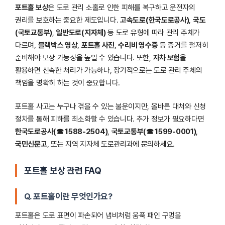
포트홀 보상
은 도로 관리 소홀로 인한 피해를 복구하고 운전자의
권리를 보호하는 중요한 제도입니다.
고속도로(한국도로공사)
,
국도
(국토교통부)
,
일반도로(지자체)
등 도로 유형에 따라 관리 주체가
다르며,
블랙박스 영상
,
포트홀 사진
,
수리비 영수증
등 증거를 철저히
준비해야 보상 가능성을 높일 수 있습니다. 또한,
자차 보험
을
활용하면 신속한 처리가 가능하나, 장기적으로는 도로 관리 주체의
책임을 명확히 하는 것이 중요합니다.
포트홀 사고는 누구나 겪을 수 있는 불운이지만, 올바른 대처와 신청
절차를 통해 피해를 최소화할 수 있습니다. 추가 정보가 필요하다면
한국도로공사(☎ 1588-2504)
,
국토교통부(☎ 1599-0001)
,
국민신문고
, 또는 지역 지자체 도로관리과에 문의하세요.
포트홀 보상 관련 FAQ
Q. 포트홀이란 무엇인가요?
포트홀은 도로 표면이 파손되어 냄비처럼 움푹 패인 구멍을