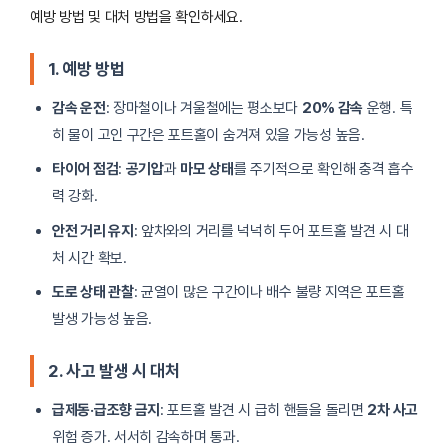
예방 방법 및 대처 방법을 확인하세요.
1. 예방 방법
감속 운전
: 장마철이나 겨울철에는 평소보다
20% 감속
운행. 특
히 물이 고인 구간은 포트홀이 숨겨져 있을 가능성 높음.
타이어 점검
:
공기압
과
마모 상태
를 주기적으로 확인해 충격 흡수
력 강화.
안전 거리 유지
: 앞차와의 거리를 넉넉히 두어 포트홀 발견 시 대
처 시간 확보.
도로 상태 관찰
: 균열이 많은 구간이나 배수 불량 지역은 포트홀
발생 가능성 높음.
2. 사고 발생 시 대처
급제동·급조향 금지
: 포트홀 발견 시 급히 핸들을 돌리면
2차 사고
위험 증가. 서서히 감속하며 통과.