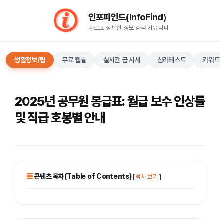
컨
인포파인드(InfoFind)​​​​
텐
빠르고 정확한 정보 검색 커뮤니티
츠
로
건
생활정보/팁
무료 웹툴
실시간 금 시세
심리테스트
키워드
너
뛰
기
2025년 공무원 봉급표: 월급 보수 인상률
및 직급 호봉별 안내
콘텐츠 목차(Table of Contents)
[
목차 보기
]