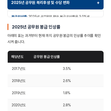
+
2025년 공무원 복리후생 및 수당 변화
봉급 인상률:
2025년 공무원의 평균 봉급 인상률은 3.0%로
설정되었습니다. 특히 하위직 공무원의 경제적 부담을 줄이기 위해
2025년 공무원 봉급 인상률
6급 이하 공무원에게는 최대 3.3%의 인상률이 적용됩니다. 이
조치는 민간과의 임금 격차를 줄이고 하위직의 생활 안정을
아래의 표는 과거부터 현재 까지 공무원 봉급의 인상률 추이를 확인
강화하기 위한 정부의 노력입니다.
시켜 줍니다.
정액급식비 인상:
공무원의 정액급식비가 물가 상승을 반영하여
인상되었습니다. 이는 공무원들이 실제 식비 부담을 줄이고, 근무
해당년도
공무원 봉급 인상률
환경을 개선하기 위한 정책으로, 구체적인 인상 금액은 직급별로
차등 적용되고 있습니다.
2017년도
3.5%
초과근무수당:
초과근무수당이 상향 조정되었습니다. 이는
2018년도
2.6%
공무원들이 업무에 더 많은 시간을 할애하는 경우 적절한 보상을
받을 수 있도록 하는 조치로, 업무 효율성을 높이고 근무 만족도를
증진시키는 데 기여하고 있습니다.
2019년도
1.8%
9급 공무원 초임 인상:
신규 공무원의 초기 경제적 안정을 위해 9급
2020년도
2.8%
1호봉 공무원의 초임이 1,933,310원으로 인상되었습니다. 이는