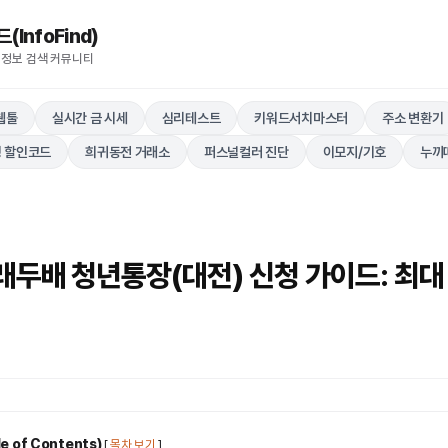
nfoFind)​​​​
 정보 검색 커뮤니티
웹툴
실시간 금 시세
심리테스트
키워드서치마스터
주소 변환기
 할인코드
희귀동전 거래소
퍼스널컬러 진단
이모지/기호
누끼
래두배 청년통장(대전) 신청 가이드: 최대
 of Contents)
[
목차 보기
]