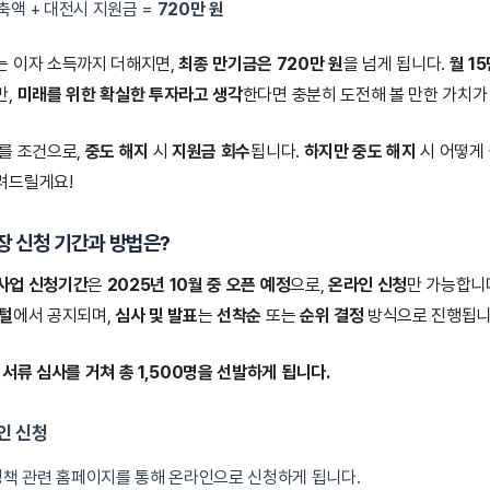
축액 + 대전시 지원금 =
720만 원
는 이자 소득까지 더해지면,
최종 만기금은 720만 원
을 넘게 됩니다.
월 15
만,
미래를 위한 확실한 투자라고 생각
한다면 충분히 도전해 볼 만한 가치가
를 조건으로,
중도 해지
시
지원금 회수
됩니다.
하지만 중도 해지
시 어떻게 
려드릴게요!
 신청 기간과 방법은?
사업 신청기간
은
2025년 10월 중 오픈 예정
으로,
온라인 신청
만 가능합니
포털
에서 공지되며,
심사 및 발표
는
선착순
또는
순위 결정
방식으로 진행됩니
서류 심사를 거쳐 총 1,500명을 선발하게 됩니다.
라인 신청
책 관련 홈페이지를 통해 온라인으로 신청하게 됩니다.