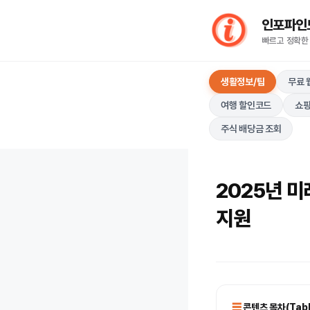
컨
인포파인드(I
텐
빠르고 정확한
츠
로
생활정보/팁
무료 
건
너
여행 할인코드
쇼핑
뛰
주식 배당금 조회
기
2025년 미
지원
콘텐츠 목차(Table