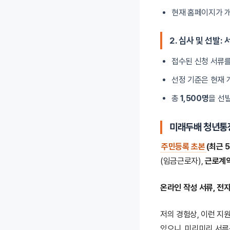
현재 홈페이지가 개
2. 심사 및 선발:
접수된 신청 서류
선정 기준은 현재 
총
1,500명
을 선
미래두배 청년통장
주민등록 초본
(최근 
(임금근로자),
근로계
온라인 작성 서류, 전
저의 경험상, 이런 지
있으니, 미리미리 서류