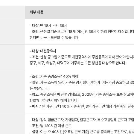
세부 내용
–
대상
: 만 18세 ~ 만 39세
–
조건
: 신청일 기준으로 만 18세 이상, 만 39세 이하의 청년이 대상입니다
한다면 누구나 도전할 수 있습니다
–
대상
: 대전광역시
–
조건
: 신청 공고일 기준으로 대전광역시에 주민등록이 되어 있어야 합니다
중구, 서구, 유성구, 대덕구에 거주하는 모든 청년을 대상으로 합니다
–
조건
: 기준 중위소득 140% 이하
–
설명
: 가구 소득이 일정 기준을 넘지 않아야 하며, 이는 가장 중요하고 
는 부분입니다
–
참고
: 중위소득은 매년 변경되므로, 2025년 기준 중위소득 표를 참고하
140% 이하인지 확인해야 합니다
–
예시
: 1인 가구라면 140% 기준 확인, 3인 가구라면 해당 기준 확인 필수
–
대상
: 정식 임금근로자, 자영업자, 일용근로자, 특수고용형태 근로자 포
–
조건
: 월 130시간 이상 근로
–
설명
: 이는 주 40시간(주 5일 근무 기준) 근로를 충족하는 조건으로, 