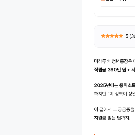
5
(
3
미래두배 청년통장
은 
적립금 360만 원 + 시
2025년
에는
중위소득
하지만 “이 정책이 정
이 글에서 그 궁금증을
지원금 받는 팁
까지!