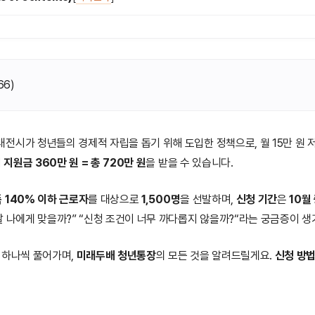
66
)
대전시가 청년들의 경제적 자립을 돕기 위해 도입한 정책으로, 월 15만 원 
 지원금 360만 원 = 총 720만 원
을 받을 수 있습니다.
 140% 이하 근로자
를 대상으로
1,500명
을 선발하며,
신청 기간
은
10월
말 나에게 맞을까?” “신청 조건이 너무 까다롭지 않을까?“라는 궁금증이 생
 하나씩 풀어가며,
미래두배 청년통장
의 모든 것을 알려드릴게요.
신청 방