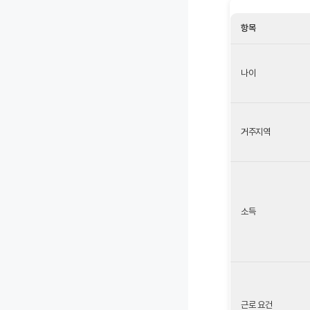
항목
나이
거주지역
소득
근로 요건