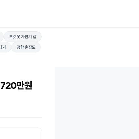
포켓못 자판기 맵
따기
공항 혼잡도
 720만원