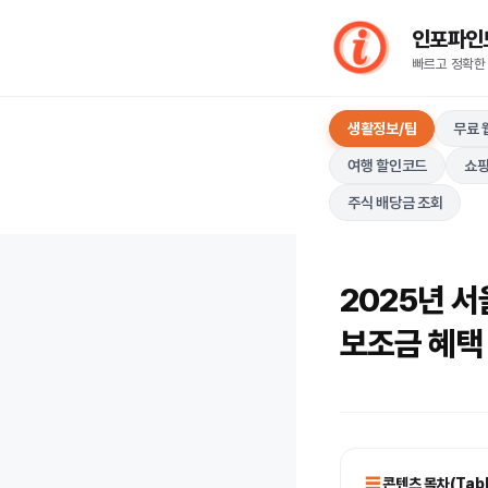
컨
인포파인드(I
텐
빠르고 정확한
츠
로
생활정보/팁
무료 
건
너
여행 할인코드
쇼핑
뛰
주식 배당금 조회
기
2025년 
보조금 혜택
콘텐츠 목차(Table