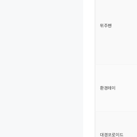
위주펜
환경레이
대경코로이드