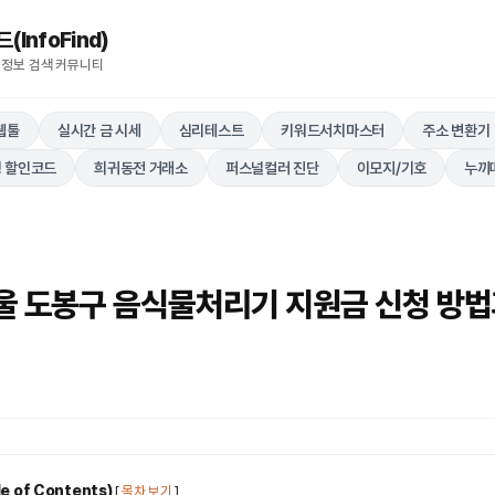
nfoFind)​​​​
 정보 검색 커뮤니티
웹툴
실시간 금 시세
심리테스트
키워드서치마스터
주소 변환기
 할인코드
희귀동전 거래소
퍼스널컬러 진단
이모지/기호
누끼
서울 도봉구 음식물처리기 지원금 신청 방법
 of Contents)
[
목차 보기
]