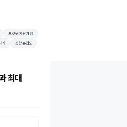
포켓못 자판기 맵
따기
공항 혼잡도
과 최대