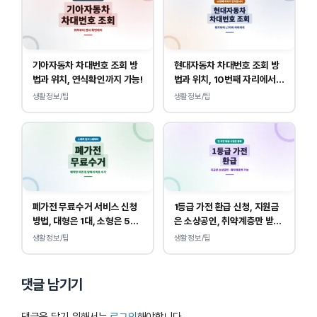
기아자동차 차대번호 조회 방
현대자동차 차대번호 조회 방
법과 위치, 연식확인까지 가능!
법과 위치, 10번째 자리에서
연식 확인!
생활정보/팁
생활정보/팁
폐가전 무료수거 서비스 신청
1등급 가전 환급 신청, 지원금
방법, 대형은 1대, 소형은 5개
은 소상공인, 취약계층만 받
부터 무상입니다.
을 수 있습니다.
생활정보/팁
생활정보/팁
댓글 남기기
댓글을 달기 위해서는
로그인
해야합니다.