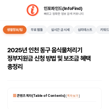
컨
인포파인드(InfoFind)​​​​
텐
빠르고 정확한 정보 검색 커뮤니티
츠
로
건
생활정보/팁
무료 웹툴
실시간 금 시세
심리테스트
키워드
너
뛰
기
2025년 인천 동구 음식물처리기
정부지원금 신청 방법 및 보조금 혜택
총정리
콘텐츠 목차(Table of Contents)
[
목차 보기
]