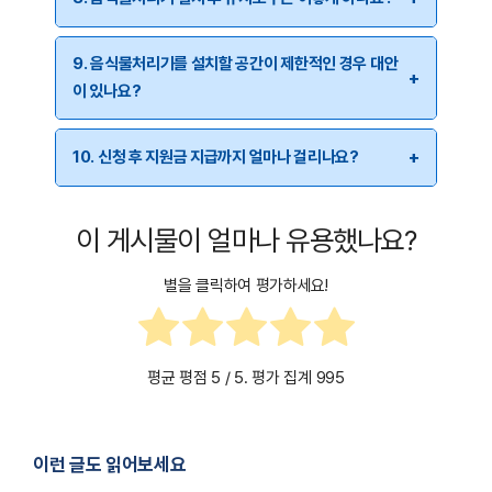
예산이 소진되면 지원이 종료되므로, 음식물처리기 구입을
계획하고 계신다면 조기에 신청하시는 것이 좋습니다.
지원받은 음식물처리기의 유지보수는 제조사에서
9. 음식물처리기를 설치할 공간이 제한적인 경우 대안
담당합니다. 구입 시 제공되는 A/S 보증 기간을 확인하고,
이 있나요?
문제가 발생하면 제조사 고객센터에 문의하여 서비스를
받으시면 됩니다.
소형 모델을 선택하거나 설치 장소를 미리 고려해야 합니다.
10. 신청 후 지원금 지급까지 얼마나 걸리나요?
일부 모델은 싱크대 아래나 베란다에 설치할 수 있도록
설계되어 있으니, 구입 전에 제품의 크기와 설치 방식도 함께
신청 후 서류 심사와 확인 절차를 거쳐 약 2~3개월 내에
고려하시는 것이 좋습니다.
이 게시물이 얼마나 유용했나요?
지원금이 지급됩니다. 신청자가 많을 경우 지급 기간이
길어질 수 있으며, 서류 검토 과정에서 추가 자료 요청이
별을 클릭하여 평가하세요!
있을 수 있습니다.
평균 평점
5
/ 5. 평가 집계
995
이런 글도 읽어보세요