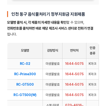
인천 동구 음식물처리기 정부지원금 지원제품
모델명 클릭 시, 각 제품의 자세한 내용을 확인
할 수 있으며,
전화번호를 클릭하면 바로 해당 제조사 서비스 센터로 전화가 연결
됩니다.
인증
모델명
감량방식
연락처
종류
RC-02
미생물발효
1644-5075
K마크
RC-Prime300
미생물발효
1644-5075
K마크
RC-GT500
미생물발효
1644-5075
K마크
RC-GT500(W)
미생물발효
1644-5075
K마크
소멸 (미생
070-4616-