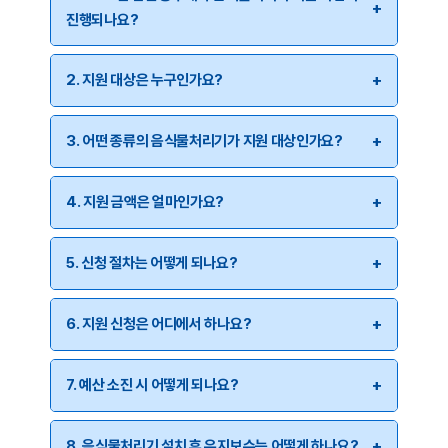
진행되나요?
인천 동구는 음식물류 폐기물 감량을 위해 가정용
2. 지원 대상은 누구인가요?
음식물처리기 지원 사업을 지속적으로 추진하고 있습니다.
2025년에도 예산 범위 내에서 지원 사업이 진행될
인천 동구에 주민등록이 되어 있는 가정의 세대주 또는
예정이니, 자세한 사항은 동구청 자원순환과에 문의하시기
3. 어떤 종류의 음식물처리기가 지원 대상인가요?
세대원이 지원 대상입니다. 단, 이전에 동일한 지원을 받은
바랍니다.
가구는 제외될 수 있으므로, 신청 전에 확인이 필요합니다.
단체표준(한국음식물처리기기협동조합), 환경표지
4. 지원 금액은 얼마인가요?
(한국환경산업기술원), K마크(한국산업기술원), Q마크
(한국기계전기전자시험연구원) 중 1개 이상의 품질인증을
구입 비용의 50%를 지원하며, 최대 30만 원까지
받은 가정용 음식물류 폐기물 감량기가 지원 대상입니다.
5. 신청 절차는 어떻게 되나요?
지원됩니다. 예를 들어, 60만 원의 음식물처리기를 구입한
하수도에 직접 연결되는 분쇄식 처리기는 지원 대상에서
경우 30만 원을 지원받을 수 있으며, 50만 원의 제품을
제외됩니다.
신청인은 먼저 자부담으로 음식물처리기를 구입한 후,
구입한 경우 25만 원을 지원받게 됩니다.
6. 지원 신청은 어디에서 하나요?
구입일로부터 1개월 이내에 구청에 구비서류를 제출해야
합니다. 구비서류로는 신청서, 영수증, 제품 인증서 등이
인천 동구청 자원순환과 재활용팀에서 신청을 받습니다.
있으며, 자세한 내용은 동구청 자원순환과에 문의하시기
7. 예산 소진 시 어떻게 되나요?
방문 신청이 원칙이며, 필요 시 우편 또는 온라인 신청이
바랍니다.
가능한지 여부는 사전에 문의하시기 바랍니다.
지원 사업은 한정된 예산 내에서 선착순으로 진행됩니다.
8. 음식물처리기 설치 후 유지보수는 어떻게 하나요?