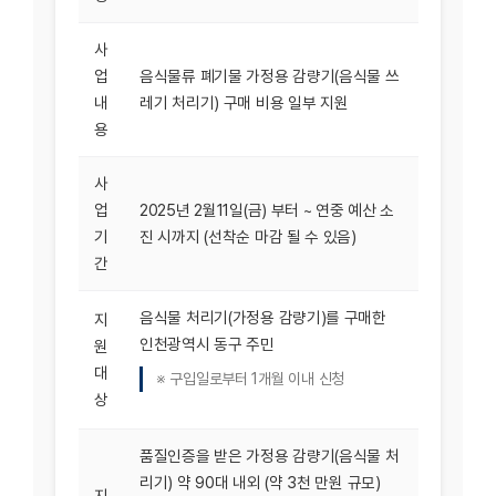
사
업
음식물류 폐기물 가정용 감량기(음식물 쓰
내
레기 처리기) 구매 비용 일부 지원
용
사
업
2025년 2월11일(금) 부터 ~ 연중 예산 소
기
진 시까지 (선착순 마감 될 수 있음)
간
음식물 처리기(가정용 감량기)를 구매한
지
인천광역시 동구 주민
원
대
※ 구입일로부터 1개월 이내 신청
상
품질인증을 받은 가정용 감량기(음식물 처
리기) 약 90대 내외 (약 3천 만원 규모)
지