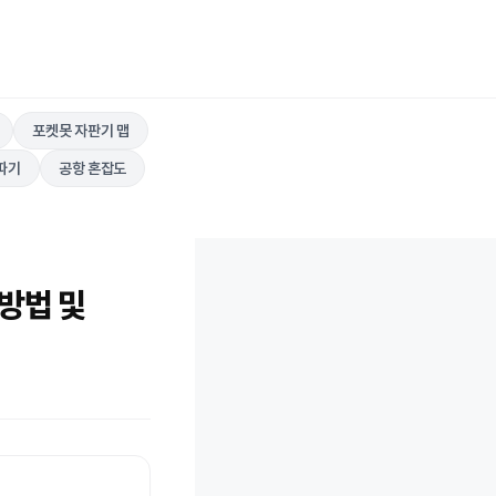
포켓못 자판기 맵
따기
공항 혼잡도
방법 및