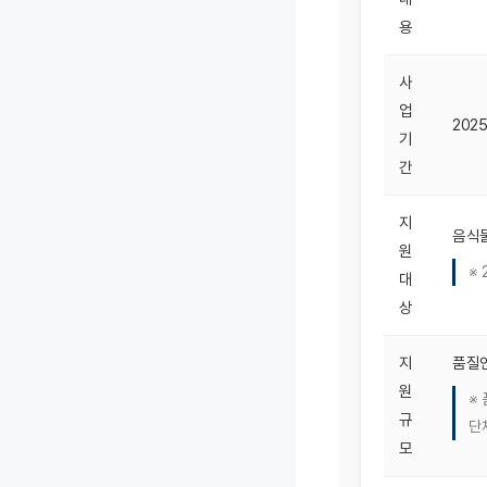
용
사
업
202
기
간
지
음식물
원
※
대
상
지
품질인
원
※
규
단
모