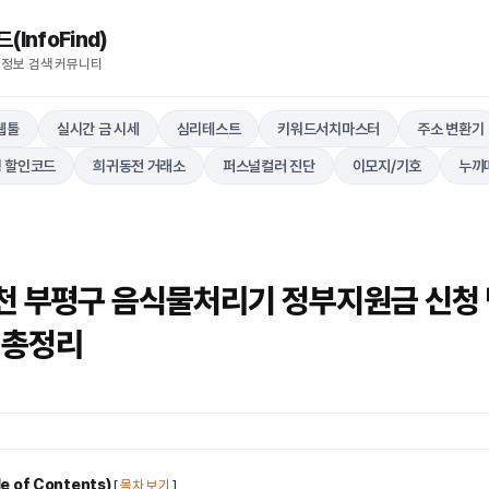
nfoFind)​​​​
 정보 검색 커뮤니티
웹툴
실시간 금 시세
심리테스트
키워드서치마스터
주소 변환기
 할인코드
희귀동전 거래소
퍼스널컬러 진단
이모지/기호
누끼
인천 부평구 음식물처리기 정부지원금 신청 
 총정리
 of Contents)
[
목차 보기
]