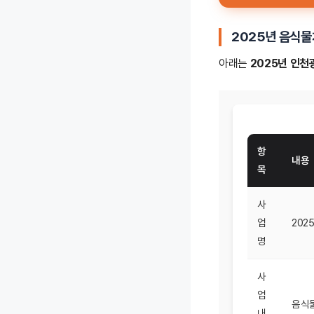
2025년 음식
아래는
2025년 인
항
내용
목
사
업
202
명
사
업
음식물
내