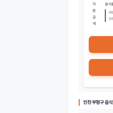
지
음식물
원
예
금
감
액
인천 부평구 음식