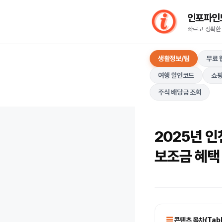
컨
인포파인드(I
텐
빠르고 정확한
츠
로
생활정보/팁
무료 
건
너
여행 할인코드
쇼핑
뛰
주식 배당금 조회
기
2025년 
보조금 혜택
콘텐츠 목차(Table