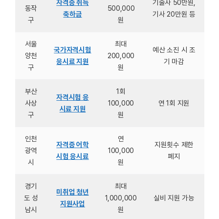
자격증 취득
기술사 50만원,
동작
500,000
축하금
기사 20만원 등
구
원
서울
최대
국가자격시험
예산 소진 시 조
양천
200,000
응시료 지원
기 마감
구
원
부산
1회
자격시험 응
사상
100,000
연 1회 지원
시료 지원
구
원
인천
연
자격증 어학
지원횟수 제한
광역
100,000
시험 응시료
폐지
시
원
경기
최대
미취업 청년
도 성
1,000,000
실비 지원 가능
지원사업
남시
원