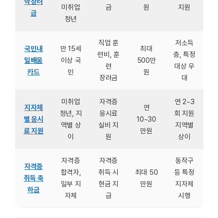
약장려
미취업
금
원
지원
금
청년
직업 훈
저소득
국민내
만 15세
최대
련비, 훈
층, 특정
일배움
이상 국
500만
련
대상 우
카드
민
원
장려금
대
미취업
자격증
연 2~3
지자체
연
청년, 지
응시료
회 지원
별 응시
10~30
역별 상
실비 지
지역별
료 지원
만원
이
원
상이
자격증
자격증
동작구
자격증
합격자,
취득 시
최대 50
등 특정
취득 축
일부 지
현금 지
만원
지자체
하금
자체
급
시행