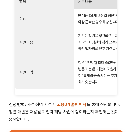
항목
세부 내용
만 15~34세 미취업 청년
으로, 취업
대상
이상 근속
한 경우 해당됩니다.
기업이 청년을
정규직
으로 채용하고
6
지원 내용
지원하여 청년의
장기 근속
을 유도하는
적인 일자리
를 얻고 경력을 쌓을 수 있
청년 1인당
월 최대 60만원씩
,
12개월
변동 가능)을 기업에 지원하며, 이로 
지원 금액
히
18개월 근속 시
에는 추가로
최대 4
회가 있습니다.
신청 방법:
사업 참여 기업이
고용24 홈페이지
를 통해 신청합니다.
청년 개인은 채용될 기업이 해당 사업에 참여하는지 확인하는 것이
중요합니다.