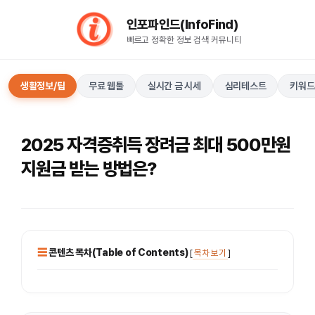
컨
인포파인드(InfoFind)​​​​
텐
빠르고 정확한 정보 검색 커뮤니티
츠
로
건
생활정보/팁
무료 웹툴
실시간 금 시세
심리테스트
키워드
너
뛰
기
2025 자격증취득 장려금 최대 500만원
지원금 받는 방법은?
콘텐츠 목차(Table of Contents)
[
목차 보기
]