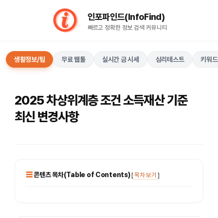
컨
인포파인드(InfoFind)​​​​
텐
빠르고 정확한 정보 검색 커뮤니티
츠
로
건
생활정보/팁
무료 웹툴
실시간 금 시세
심리테스트
키워드
너
뛰
기
2025 차상위계층 조건 소득재산 기준
최신 변경사항
콘텐츠 목차(Table of Contents)
[
목차 보기
]