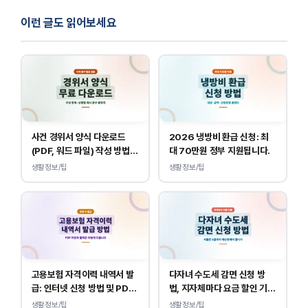
이런 글도 읽어보세요
사건 경위서 양식 다운로드
2026 냉방비 환급 신청: 최
(PDF, 워드 파일) 작성 방법
대 70만원 정부 지원됩니다.
및 예시
생활정보/팁
생활정보/팁
고용보험 자격이력 내역서 발
다자녀 수도세 감면 신청 방
급: 인터넷 신청 방법 및 PDF
법, 지자체마다 요금 할인 기준
양식 출력
이 다릅니다.
생활정보/팁
생활정보/팁