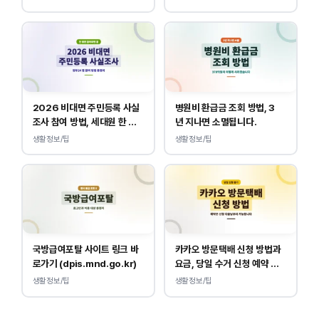
2026 비대면 주민등록 사실
병원비 환급금 조회 방법, 3
조사 참여 방법, 세대원 한 명
년 지나면 소멸됩니다.
만 하면 됩니다.
생활정보/팁
생활정보/팁
국방급여포탈 사이트 링크 바
카카오 방문택배 신청 방법과
로가기 (dpis.mnd.go.kr)
요금, 당일 수거 신청 예약 안
내
생활정보/팁
생활정보/팁