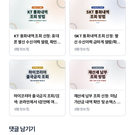
KT 통화내역 조회 신청: 휴대
SKT 통화내역 조회 신청: 발
폰 발신 수신이력 열람, 확인
신 수신이력 급하게 열람/확인
하는 방법
하는 방법
생활정보/팁
생활정보/팁
하이코리아 출국금지 조회/검
재산세 납부 조회 신청: 미납
색: 온라인에서 1분안에 여부
가산금 내역 확인 및 손택스 이
확인 하는 방법
택스 경로 안내
생활정보/팁
생활정보/팁
댓글 남기기