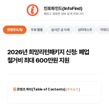
컨
인포파인드(InfoFind)​​​​
텐
빠르고 정확한 정보 검색 커뮤니티
츠
로
건
생활정보/팁
무료 웹툴
실시간 금 시세
심리테스트
키워드
너
뛰
기
2026년 희망리턴패키지 신청: 폐업
철거비 최대 600만원 지원
콘텐츠 목차(Table of Contents)
[
목차 보기
]