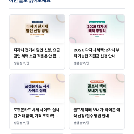
이런 글도 읽어보세요
다자녀 전기세 할인 신청, 요금
2026 다자녀 혜택: 2자녀 부
감면 혜택 소급 적용은 안 됩니
터 가능한 지원금 신청 안내
다.
생활정보/팁
생활정보/팁
포켓몬카드 시세 사이트: 실시
골프채 택배 보내기: 아이콘 예
간 거래 금액, 가격 조회/확인
약 신청/접수 방법 안내
바로가기
생활정보/팁
생활정보/팁