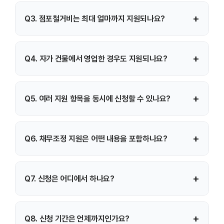
네. 실제 폐업자뿐 아니라 폐업 예정자도 신청 가능하며, 일부
+
Q3. 점포철거비는 최대 얼마까지 지원되나요?
사업은 폐업 전·후 조건에 따라 제출서류가 달라집니다.
폐업 시점에 따라 최대 400만원 또는 600만원까지 지원되며,
+
Q4. 자가 건물에서 영업한 경우도 지원되나요?
전용면적 3.3㎡당 한도 기준이 적용됩니다. 부가세는 지원
대상에서 제외됩니다.
아니요. 자가 건물 또는 무상임차로 운영한 경우 점포철거비 지원
+
Q5. 여러 지원 항목을 동시에 신청할 수 있나요?
대상에서 제외됩니다.
가능합니다. 사업정리컨설팅, 점포철거비, 법률자문, 채무조정은
+
Q6. 채무조정 지원은 어떤 내용을 포함하나요?
요건을 충족하면 중복 신청할 수 있습니다.
개인회생, 개인파산, 신속·사전 채무조정(워크아웃) 등을 변호사
+
Q7. 신청은 어디에서 하나요?
상담과 함께 지원하며, 사업 관련 채무에 한해 적용됩니다.
사업정리컨설팅·법률자문·채무조정은 희망리턴패키지 홈페이지,
+
Q8. 신청 기간은 언제까지인가요?
점포철거비는 소상공인24에서 각각 신청합니다.