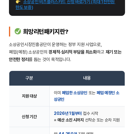
소상공인 비즈플러스카드 신청 바로가기 (최대 1천만원 
한도 보증)
희망리턴패키지란?
소상공인시장진흥공단이 운영하는 정부 지원 사업으로,
폐업(예정) 소상공인의
경제적·심리적 부담을 최소화
하고
재기 또는
안전한 정리
를 돕는 것이 목적입니다.
구분
내용
이미
폐업한 소상공인
또는
폐업 예정인 소
지원 대상
상공인
2026년 1월부터
접수 시작
신청 기간
※
예산 소진 시까지
선착순 또는 순차 지원
약
44,250건
지원 예정