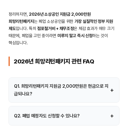
정리하자면,
2026년 소상공인 지원금 2,000만원
희망리턴패키지
는 폐업 소상공인을 위한
가장 실질적인 정부 지원
제도
입니다. 특히
점포철거비 + 채무조정
은 체감 효과가 매우 크기
때문에, 폐업을 고민 중이라면
미루지 말고 즉시 신청
하는 것이
핵심입니다.
2026년 희망리턴패키지 관련 FAQ
Q1. 희망리턴패키지 지원금 2,000만원은 현금으로 지
+
급되나요?
아니요. 희망리턴패키지는 현금 일괄 지급이 아니라 점포철거비,
+
Q2. 폐업 예정자도 신청할 수 있나요?
컨설팅, 법률자문, 채무조정 등 항목별 지원 방식으로 최대 약
2,000만원 수준의 혜택을 받을 수 있습니다.