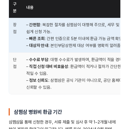
구
내용
분
장
–
간편함
: 복잡한 절차를 삼쩜삼이 대행해 주므로, 세무 및 의
점
쉽게 신청 가능.
–
빠른 조회
: 간편 인증으로 5분 이내에 환급 가능 금액 확인 가
–
대상자 안내
: 본인부담상한제 대상 여부를 명확히 알려줌.
단
–
수수료 부담
: 대행 수수료가 발생하며, 환급액이 적을 경우 수
점
–
직접 신청 대비 비효율성
: 환급액이 적거나 절차가 간단한 경우
적일 수 있음.
–
정보 신뢰도
: 삼쩜삼은 공식 기관이 아니므로, 공단 홈페이지
신뢰할 수 있음.
삼쩜삼 병원비 환급 기간
삼쩜삼을 통해 신청한 경우, 서류 제출 및 심사 후 약 1~2개월 내에