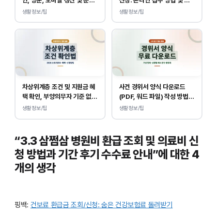
대응
용 안내
생활정보/팁
생활정보/팁
차상위계층 조건 및 지원금 혜
사건 경위서 양식 다운로드
택 확인, 부양의무자 기준 없
(PDF, 워드 파일) 작성 방법
이 소득, 재산만 봅니다.
및 예시
생활정보/팁
생활정보/팁
“3.3 삼쩜삼 병원비 환급 조회 및 의료비 신
청 방법과 기간 후기 수수료 안내”에 대한 4
개의 생각
핑백:
건보료 환급금 조회/신청: 숨은 건강보험료 돌려받기