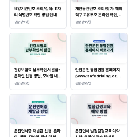
요양기관번호 조회/검색: 11자
개인통관번호 조회/찾기: 해외
리 식별번호 확인 방법 안내
직구 고유부호 온라인 확인, 발
급 방법
생활정보/팁
생활정보/팁
건강보험료 납부확인서 발급:
안전운전 통합민원 홈페이지
온라인 신청 방법, 모바일 내역
(www.safedriving.or.kr)
조회 안내
바로가기, 운전면허 민원 사이
생활정보/팁
생활정보/팁
트 접속
운전면허증 재발급 신청: 온라
운전면허 벌점감경교육 예약
인, 방문, 모바일 갱신 및 분실
신청: 온라인 접수 방법 및 비