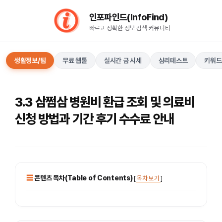
컨
인포파인드(InfoFind)​​​​
텐
빠르고 정확한 정보 검색 커뮤니티
츠
로
건
생활정보/팁
무료 웹툴
실시간 금 시세
심리테스트
키워드
너
뛰
기
3.3 삼쩜삼 병원비 환급 조회 및 의료비
신청 방법과 기간 후기 수수료 안내
콘텐츠 목차(Table of Contents)
[
목차 보기
]