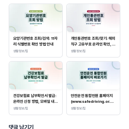
요양기관번호 조회/검색: 11자
개인통관번호 조회/찾기: 해외
리 식별번호 확인 방법 안내
직구 고유부호 온라인 확인, 발
급 방법
생활정보/팁
생활정보/팁
건강보험료 납부확인서 발급:
안전운전 통합민원 홈페이지
온라인 신청 방법, 모바일 내역
(www.safedriving.or.kr)
조회 안내
바로가기, 운전면허 민원 사이
생활정보/팁
생활정보/팁
트 접속
댓글 남기기