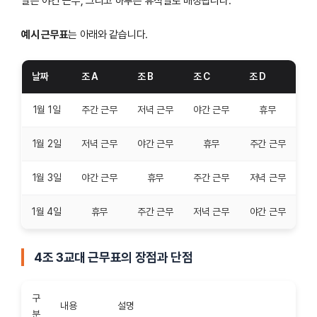
날은 야간 근무, 그리고 하루는 휴식일로 배정됩니다.
예시 근무표
는 아래와 같습니다.
날짜
조 A
조 B
조 C
조 D
1월 1일
주간 근무
저녁 근무
야간 근무
휴무
1월 2일
저녁 근무
야간 근무
휴무
주간 근무
1월 3일
야간 근무
휴무
주간 근무
저녁 근무
1월 4일
휴무
주간 근무
저녁 근무
야간 근무
4조 3교대 근무표의 장점과 단점
구
내용
설명
분