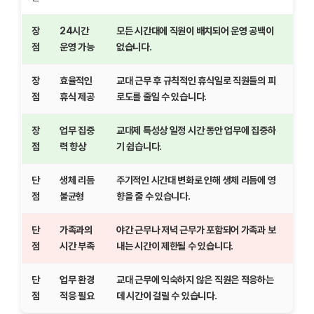
장
24시간
모든 시간대에 직원이 배치되어 운영 공백이
점
운영 가능
없습니다.
장
효율적인
교대 근무 후 규칙적인 휴식일로 직원들의 피
점
휴식 제공
로도를 줄일 수 있습니다.
장
업무 집중
교대제 특성상 일정 시간 동안 업무에 집중하
점
력 향상
기 쉽습니다.
단
생체 리듬
주기적인 시간대 변화로 인해 생체 리듬에 영
점
불균형
향을 줄 수 있습니다.
단
가족과의
야간 근무나 저녁 근무가 포함되어 가족과 보
점
시간 부족
내는 시간이 제한될 수 있습니다.
단
업무 환경
교대 근무에 익숙하지 않은 직원은 적응하는
점
적응 필요
데 시간이 걸릴 수 있습니다.