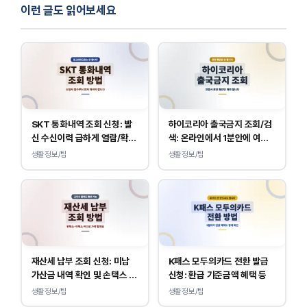
이런 글도 읽어보세요
SKT 통화내역 조회 신청: 발
하이코리아 출국금지 조회/검
신 수신이력 급하게 열람/확인
색: 온라인에서 1분안에 여부
하는 방법
확인 하는 방법
생활정보/팁
생활정보/팁
재산세 납부 조회 신청: 미납
K패스 모두의카드 전환 발급
가산금 내역 확인 및 손택스 이
신청: 환급 기준금액 혜택 등
택스 경로 안내
생활정보/팁
생활정보/팁