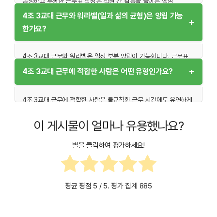
공정하고 투명한 근무표 작성은 직원 간 갈등을 줄이는 핵심
관리도 필요합니다.
요소입니다. 근무자 간에 선호 근무 시간이 다를 경우, 적절한
4조 3교대 근무와 워라밸(일과 삶의 균형)은 양립 가능
+
타협과 협의를 통해 근무표를 조정해야 합니다. 또한, 근무 스케줄을
한가요?
주기적으로 검토하고 직원들의 피드백을 반영하면 더욱 공정한
환경을 조성할 수 있습니다.
4조 3교대 근무와 워라밸은 일정 부분 양립이 가능합니다. 근무표
작성 시 근무와 휴식의 균형을 고려하고, 주기적인 휴가를 통해
+
4조 3교대 근무에 적합한 사람은 어떤 유형인가요?
직원들이 재충전할 수 있는 시간을 제공하면 워라밸을 유지할 수
있습니다. 또한, 가족 및 개인적인 시간을 보장하기 위한 조직
차원의 배려와 지원이 필요합니다.
4조 3교대 근무에 적합한 사람은 불규칙한 근무 시간에도 유연하게
적응할 수 있는 성향을 가진 사람입니다. 체력이 좋고 스트레스 관리
능력이 뛰어난 사람, 긍정적이고 적극적으로 새로운 환경에 적응할
이 게시물이 얼마나 유용했나요?
수 있는 사람도 이 근무 형태에 잘 맞습니다. 특히, 책임감이 강하고
팀워크를 중시하는 태도를 가진 사람은 4조 3교대 근무 환경에서
별을 클릭하여 평가하세요!
높은 성과를 낼 가능성이 높습니다.
평균 평점
5
/ 5. 평가 집계
885