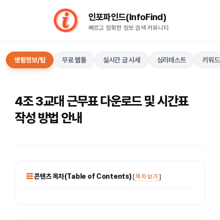
컨
인포파인드(InfoFind)​​​​
텐
빠르고 정확한 정보 검색 커뮤니티
츠
로
건
생활정보/팁
무료 웹툴
실시간 금 시세
심리테스트
키워드
너
뛰
기
4조 3교대 근무표 다운로드 및 시간표
작성 방법 안내
콘텐츠 목차(Table of Contents)
[
목차 보기
]