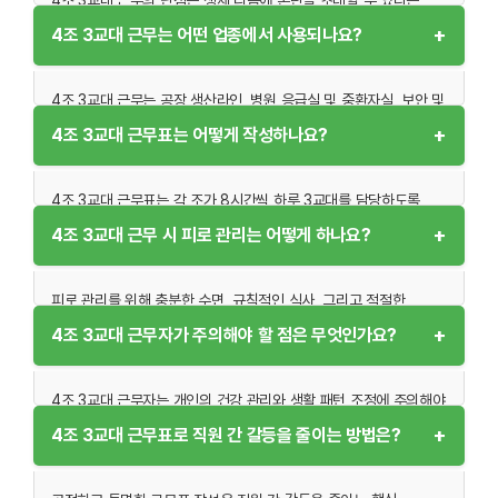
긴급한 업무에 대비할 수 있도록 여유 인력을 확보할 수 있다는
점입니다. 주간과 야간 근무를 반복하면서 수면 부족과 피로 누적이
+
4조 3교대 근무는 어떤 업종에서 사용되나요?
점에서도 유리합니다.
발생할 수 있습니다. 이는 장기적으로 건강 문제를 유발할 가능성이
있습니다. 또한, 근무 시간이 불규칙하기 때문에 가족과의 시간
조율이나 개인적인 삶의 균형을 유지하는 데 어려움을 겪을 수
4조 3교대 근무는 공장 생산라인, 병원 응급실 및 중환자실, 보안 및
있습니다. 이러한 단점을 완화하기 위해 근무 스케줄의 조정과 건강
경비 업무, 항공 교통 관제, 전력 및 수도 공급 관리와 같은 24시간
+
4조 3교대 근무표는 어떻게 작성하나요?
관리 프로그램이 필요합니다.
운영이 필수적인 업종에서 주로 사용됩니다. 이외에도 대형 IT
데이터센터와 고객 서비스 센터에서도 긴급 대응과 지속적인 업무를
위해 활용됩니다. 이러한 업종에서는 업무의 연속성과 안정성이
4조 3교대 근무표는 각 조가 8시간씩 하루 3교대를 담당하도록
매우 중요하기 때문에 4조 3교대 근무 형태가 필수적입니다.
작성됩니다. 일반적으로 주간 근무, 야간 근무, 휴무를 순환하면서
+
4조 3교대 근무 시 피로 관리는 어떻게 하나요?
주기를 반복합니다. 근무표 작성 시 근무자의 피로를 최소화하고
업무의 연속성을 보장하기 위해 주기적인 스케줄 검토가
필요합니다. 또한, 근무자가 스케줄에 적응할 수 있도록 충분한
피로 관리를 위해 충분한 수면, 규칙적인 식사, 그리고 적절한
안내와 준비 시간이 제공되어야 합니다.
운동이 필수적입니다. 특히 야간 근무자는 낮 시간 동안의 수면
+
4조 3교대 근무자가 주의해야 할 점은 무엇인가요?
환경을 개선하고, 빛과 소음을 차단할 수 있는 환경을 조성하는 것이
중요합니다. 조직 차원에서는 직원들에게 건강 교육 프로그램을
제공하거나 피로 회복을 돕는 상담 서비스 등을 지원할 수 있습니다.
4조 3교대 근무자는 개인의 건강 관리와 생활 패턴 조정에 주의해야
정기적인 피로도 측정도 효과적입니다.
합니다. 야간 근무로 인한 피로와 스트레스를 관리하기 위해 수면
+
4조 3교대 근무표로 직원 간 갈등을 줄이는 방법은?
위생을 철저히 지키고, 규칙적인 운동을 통해 체력을 유지해야
합니다. 또한, 근무 중에는 충분한 휴식을 취하며 업무의 집중도를
높이는 것이 중요합니다. 가족 및 사회적 관계를 유지하기 위한 시간