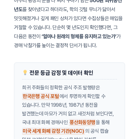
아무리 평생의 운을 다 써서 구하기 힘든
500원 희귀동전
년도
를 찾아냈다고 하더라도, 학의 깃털 무늬가 닳아서
밋밋해졌거나 깊게 패인 상처가 있다면 수집상들은 매입을
거절할 수 있습니다. 단순히 몇 년도인지 확인했다면, 그
다음은 동전이
‘얼마나 원래의 형체를 유지하고 있는가’
가
경매 낙찰가를 높이는 결정적 단서가 됩니다.
전문 등급 감정 및 데이터 확인
희귀 주화들의 정확한 공식 주조 발행량은
한국은행 공식 포털
에서 투명하게 확인할 수
있습니다. 만약 1998년, 1987년 동전을
발견했는데 마모가 거의 없고 새것처럼 보인다면,
국내 최대 화폐 경매사인
풍산화동양행
을 통해
미국 세계 화폐 감정 기관(NGC)
의 공식 캡슐