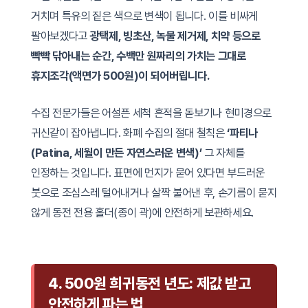
거치며 특유의 짙은 색으로 변색이 됩니다. 이를 비싸게
팔아보겠다고
광택제, 빙초산, 녹물 제거제, 치약 등으로
빡빡 닦아내는 순간, 수백만 원짜리의 가치는 그대로
휴지조각(액면가 500원)이 되어버립니다.
수집 전문가들은 어설픈 세척 흔적을 돋보기나 현미경으로
귀신같이 잡아냅니다. 화폐 수집의 절대 철칙은
‘파티나
(Patina, 세월이 만든 자연스러운 변색)’
그 자체를
인정하는 것입니다. 표면에 먼지가 묻어 있다면 부드러운
붓으로 조심스레 털어내거나 살짝 불어낸 후, 손기름이 묻지
않게 동전 전용 홀더(종이 곽)에 안전하게 보관하세요.
4. 500원 희귀동전 년도: 제값 받고
안전하게 파는 법