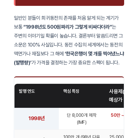
일반인 분들이 희귀동전의 존재를 처음 알게 되는 계기가
보통
“1998년도 500원짜리가 그렇게 비싸다더라”
는
주변의 이야기일 확률이 높습니다. 결론부터 말씀드리면 그
소문은 100% 사실입니다. 동전 수집의 세계에서는 동전의
액면가나 재질보다 그 해에
‘한국은행이 몇 개를 찍어냈느냐
(발행량)’
가 가격을 결정하는 가장 중요한 스펙이 됩니다.
발행 연도
핵심 특징
사용제(기스)
예상가
단 8,000개 제작
50만 ~ 100만
1998년
(IMF)
100만 개 (98년 다음
25,000 ~ 30,