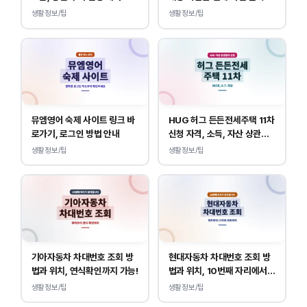
내
생활정보/팁
생활정보/팁
뮤엠영어 숙제 사이트 링크 바
HUG 허그 든든전세주택 11차
로가기, 로그인 방법 안내
신청 자격, 소득, 자산 상관없
이 가능합니다.
생활정보/팁
생활정보/팁
기아자동차 차대번호 조회 방
현대자동차 차대번호 조회 방
법과 위치, 연식확인까지 가능!
법과 위치, 10번째 자리에서
연식 확인!
생활정보/팁
생활정보/팁