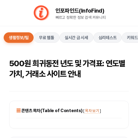
컨
인포파인드(InfoFind)​​​​
텐
빠르고 정확한 정보 검색 커뮤니티
츠
로
건
생활정보/팁
무료 웹툴
실시간 금 시세
심리테스트
키워드
너
뛰
기
500원 희귀동전 년도 및 가격표: 연도별
가치, 거래소 사이트 안내
콘텐츠 목차(Table of Contents)
[
목차 보기
]